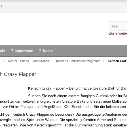
-€
Zur erweite
akt
Impressum
Kasse
Twister - Shads - Creaturebait
Keitech Gummiköder Programm
Keitech Craz
h Crazy Flapper
Keitech Crazy Flapper – Der ultimative Creature Bait für Ba
Suchen Sie nach einem extrem fängigen Gummiköder für Ba
gehört zu den weltweit erfolgreichsten Creature Baits und setzt neue Maßst
kt vor Ort im Fachgeschäft AngelSpezi XXL Soest finden Sie die beliebtest
t den Keitech Crazy Flapper so besonders? Die ausgeklügelte Anatomie des 
unvergleichliches Spiel unter Wasser. Die speziell geformten Arme und Scher
v reagieren. Wie von Keitech gewohnt, ist die Gummimischung stark gesalzen