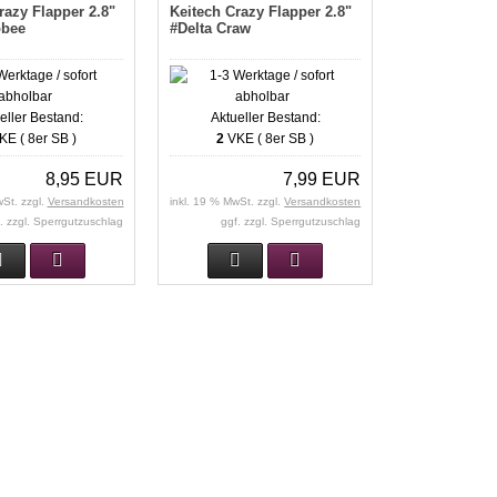
razy Flapper 2.8"
Keitech Crazy Flapper 2.8"
bee
#Delta Craw
eller Bestand:
Aktueller Bestand:
E ( 8er SB )
2
VKE ( 8er SB )
8,95 EUR
7,99 EUR
wSt. zzgl.
Versandkosten
inkl. 19 % MwSt. zzgl.
Versandkosten
. zzgl. Sperrgutzuschlag
ggf. zzgl. Sperrgutzuschlag