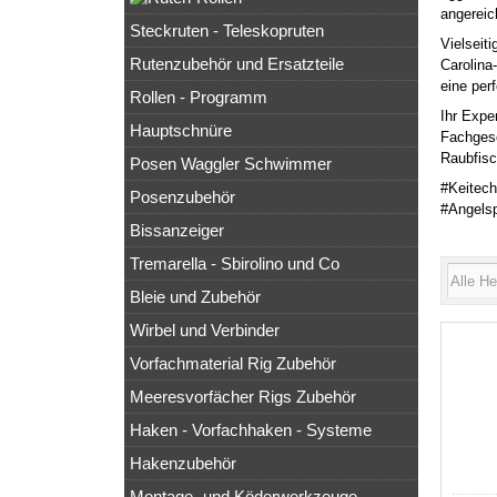
angereic
Steckruten - Teleskopruten
Vielseit
Rutenzubehör und Ersatzteile
Carolina
eine perf
Rollen - Programm
Ihr Expe
Hauptschnüre
Fachgesc
Raubfisc
Posen Waggler Schwimmer
#Keitec
Posenzubehör
#Angelsp
Bissanzeiger
Tremarella - Sbirolino und Co
Bleie und Zubehör
Wirbel und Verbinder
Vorfachmaterial Rig Zubehör
Meeresvorfächer Rigs Zubehör
Haken - Vorfachhaken - Systeme
Hakenzubehör
Montage- und Köderwerkzeuge