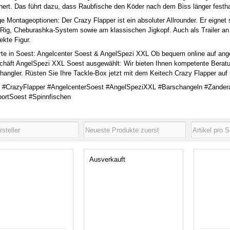
hert. Das führt dazu, dass Raubfische den Köder nach dem Biss länger festha
ige Montageoptionen: Der Crazy Flapper ist ein absoluter Allrounder. Er eigne
-Rig, Cheburashka-System sowie am klassischen Jigkopf. Auch als Trailer an 
ekte Figur.
rte in Soest: Angelcenter Soest & AngelSpezi XXL Ob bequem online auf angel
häft AngelSpezi XXL Soest ausgewählt: Wir bieten Ihnen kompetente Beratung
hangler. Rüsten Sie Ihre Tackle-Box jetzt mit dem Keitech Crazy Flapper au
h #CrazyFlapper #AngelcenterSoest #AngelSpeziXXL #Barschangeln #Zander
ortSoest #Spinnfischen
Ausverkauft