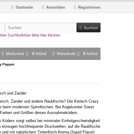
Startseite
Anmelden
Registrieren
Suchen
rten Suchfunktion bitte hier klicken
Merkzettel
0
Artikel
Warenkorb
0
Artikel
y Flapper
rsch und Zander
rsch, Zander und andere Raubfische? Der Keitech Crazy
äbe beim modernen Spinnfischen. Bei Angelcenter Soest
en Farben und Größen dieses Ausnahmeköders.
Köders sorgt selbst bei minimaler Einholgeschwindigkeit
en erzeugen hochfrequente Druckwellen, auf die Raubfische
 und mit natürlichem Tintenfisch-Aroma (Squid Flavor)