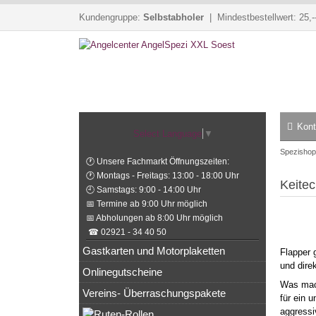
Kundengruppe:
Selbstabholer
| Mindestbestellwert: 25,-
Kont
Select Language
▼
Spezishop
🕐 Unsere Fachmarkt Öffnungszeiten:
🕐 Montags - Freitags: 13:00 - 18:00 Uhr
Keitec
🕘 Samstags: 9:00 - 14:00 Uhr
📅 Termine ab 9:00 Uhr möglich
📅 Abholungen ab 8:00 Uhr möglich
☎ 02921 - 34 40 50
Gastkarten und Motorplaketten
Flapper 
und dire
Onlinegutscheine
Was mach
Vereins- Überraschungspakete
für ein 
aggressi