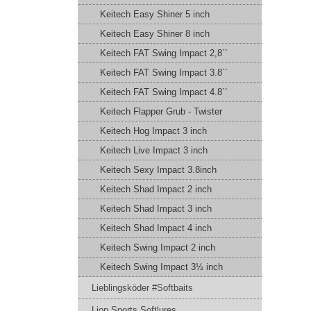
Keitech Easy Shiner 5 inch
Keitech Easy Shiner 8 inch
Keitech FAT Swing Impact 2,8``
Keitech FAT Swing Impact 3.8``
Keitech FAT Swing Impact 4.8``
Keitech Flapper Grub - Twister
Keitech Hog Impact 3 inch
Keitech Live Impact 3 inch
Keitech Sexy Impact 3.8inch
Keitech Shad Impact 2 inch
Keitech Shad Impact 3 inch
Keitech Shad Impact 4 inch
Keitech Swing Impact 2 inch
Keitech Swing Impact 3½ inch
Lieblingsköder #Softbaits
Lion Sports Softlures