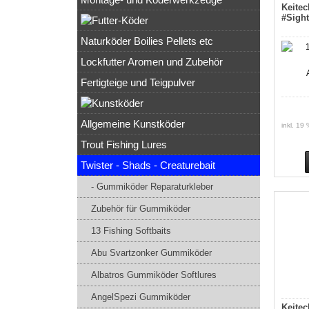
Keitec
#Sigh
Naturköder Boilies Pellets etc
Lockfutter Aromen und Zubehör
Fertigteige und Teigpulver
Allgemeine Kunstköder
inkl. 19
Trout Fishing Lures
Twister - Shads - Creaturebait
- Gummiköder Reparaturkleber
Zubehör für Gummiköder
13 Fishing Softbaits
Abu Svartzonker Gummiköder
Albatros Gummiköder Softlures
AngelSpezi Gummiköder
Keitec