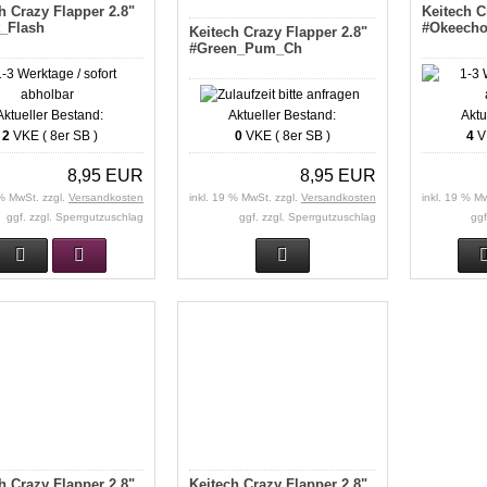
h Crazy Flapper 2.8"
Keitech C
t_Flash
#Okeecho
Keitech Crazy Flapper 2.8"
#Green_Pum_Ch
Aktueller Bestand:
Aktueller Bestand:
Aktu
2
VKE ( 8er SB )
0
VKE ( 8er SB )
4
VK
8,95 EUR
8,95 EUR
 % MwSt. zzgl.
Versandkosten
inkl. 19 % MwSt. zzgl.
Versandkosten
inkl. 19 % M
ggf. zzgl. Sperrgutzuschlag
ggf. zzgl. Sperrgutzuschlag
ggf
h Crazy Flapper 2.8"
Keitech Crazy Flapper 2.8"