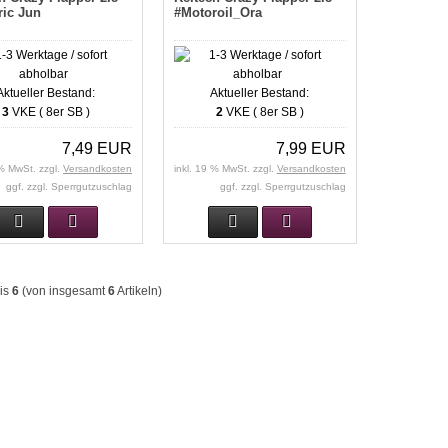
ric Jun
#Motoroil_Ora
Aktueller Bestand:
Aktueller Bestand:
3
VKE ( 8er SB )
2
VKE ( 8er SB )
7,49 EUR
7,99 EUR
 % MwSt. zzgl.
Versandkosten
inkl. 19 % MwSt. zzgl.
Versandkosten
ggf. zzgl. Sperrgutzuschlag
ggf. zzgl. Sperrgutzuschlag
is
6
(von insgesamt
6
Artikeln)