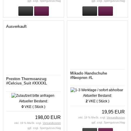
ggf. zzgl. Sperrgutzuschlag
ggf. zzgl. Sperrgutzuschlag
Ausverkauft
Mikado Handschuhe
#Neopren #L
Preston Thermoanzug
#Celcius_Suit #XXXXL
Aktueller Bestand:
Aktueller Bestand:
2
VKE ( Stück )
0
VKE ( Stück )
19,95 EUR
198,00 EUR
inkl. 19 % MwSt. zzgl.
Versandkosten
ggf. zzgl. Sperrgutzuschlag
inkl. 19 % MwSt. zzgl.
Versandkosten
ggf. zzgl. Sperrgutzuschlag