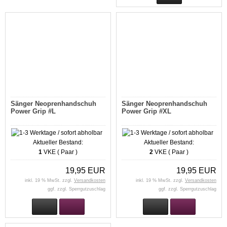
Sänger Neoprenhandschuh
Sänger Neoprenhandschuh
Power Grip #L
Power Grip #XL
Aktueller Bestand:
Aktueller Bestand:
1
VKE ( Paar )
2
VKE ( Paar )
19,95 EUR
19,95 EUR
inkl. 19 % MwSt. zzgl.
Versandkosten
inkl. 19 % MwSt. zzgl.
Versandkosten
ggf. zzgl. Sperrgutzuschlag
ggf. zzgl. Sperrgutzuschlag