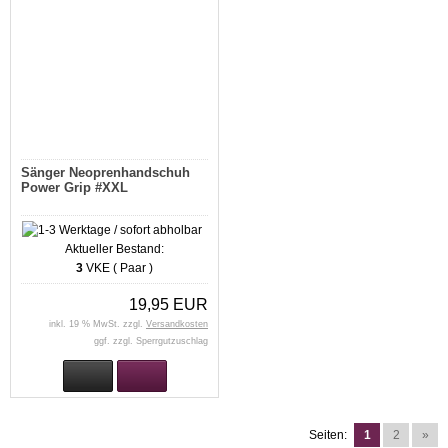
Sänger Neoprenhandschuh
Power Grip #XXL
Aktueller Bestand:
3
VKE ( Paar )
19,95 EUR
inkl. 19 % MwSt. zzgl.
Versandkosten
ggf. zzgl. Sperrgutzuschlag
Seiten:
1
2
»