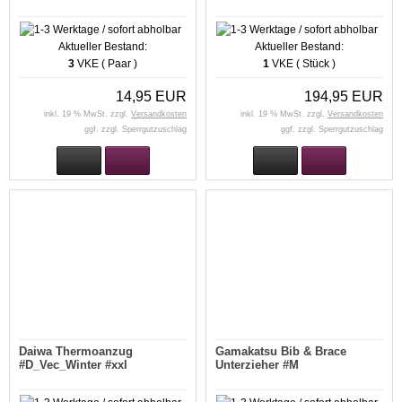
Aktueller Bestand:
Aktueller Bestand:
3
VKE ( Paar )
1
VKE ( Stück )
14,95 EUR
194,95 EUR
inkl. 19 % MwSt. zzgl.
Versandkosten
inkl. 19 % MwSt. zzgl.
Versandkosten
ggf. zzgl. Sperrgutzuschlag
ggf. zzgl. Sperrgutzuschlag
Daiwa Thermoanzug
Gamakatsu Bib & Brace
#D_Vec_Winter #xxl
Unterzieher #M