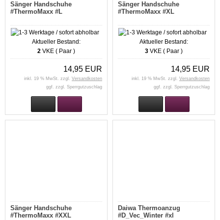
Sänger Handschuhe
Sänger Handschuhe
#ThermoMaxx #L
#ThermoMaxx #XL
Aktueller Bestand:
Aktueller Bestand:
2
VKE ( Paar )
3
VKE ( Paar )
14,95 EUR
14,95 EUR
inkl. 19 % MwSt. zzgl.
Versandkosten
inkl. 19 % MwSt. zzgl.
Versandkosten
ggf. zzgl. Sperrgutzuschlag
ggf. zzgl. Sperrgutzuschlag
Sänger Handschuhe
Daiwa Thermoanzug
#ThermoMaxx #XXL
#D_Vec_Winter #xl