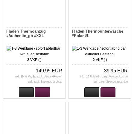
Fladen Thermoanzug
Fladen Thermounterwäsche
#Authentic_gb #XXL
#Polar #L
Aktueller Bestand:
Aktueller Bestand:
2
VKE ( )
2
VKE ( )
149,95 EUR
39,95 EUR
inkl. 19 % MwSt. zzgl.
Versandkosten
inkl. 19 % MwSt. zzgl.
Versandkosten
ggf. zzgl. Sperrgutzuschlag
ggf. zzgl. Sperrgutzuschlag