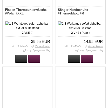
Fladen Thermounterwäsche
Sänger Handschuhe
#Polar #XXL
#ThermoMaxx #M
Aktueller Bestand:
Aktueller Bestand:
2
VKE ( )
2
VKE ( Paar )
39,95 EUR
14,95 EUR
inkl. 19 % MwSt. zzgl.
Versandkosten
inkl. 19 % MwSt. zzgl.
Versandkosten
ggf. zzgl. Sperrgutzuschlag
ggf. zzgl. Sperrgutzuschlag