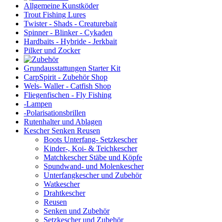
Allgemeine Kunstköder
Trout Fishing Lures
Twister - Shads - Creaturebait
Spinner - Blinker - Cykaden
Hardbaits - Hybride - Jerkbait
Pilker und Zocker
Grundausstattungen Starter Kit
CarpSpirit - Zubehör Shop
Wels- Waller - Catfish Shop
Fliegenfischen - Fly Fishing
-Lampen
-Polarisationsbrillen
Rutenhalter und Ablagen
Kescher Senken Reusen
Boots Unterfang- Setzkescher
Kinder-, Koi- & Teichkescher
Matchkescher Stäbe und Köpfe
Spundwand- und Molenkescher
Unterfangkescher und Zubehör
Watkescher
Drahtkescher
Reusen
Senken und Zubehör
Setzkescher und Zubehör