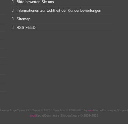
Bitte bewerten Sie uns
Informationen zur Echtheit der Kundenbewertungen
Sitemap
RSS FEED
lcenter AngelSpezi XXL Soest © 2026 | Template © 2009-2026 by
mod
ified eCommerce Shopsof
mod
ified eCommerce Shopsoftware © 2009-2026