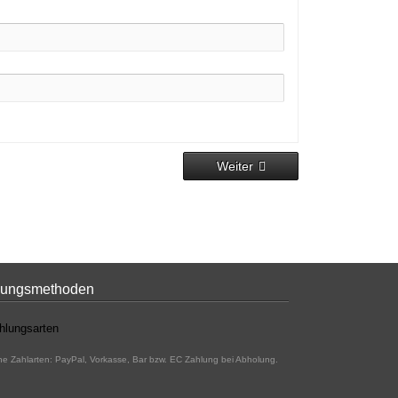
Weiter
lungsmethoden
he Zahlarten: PayPal, Vorkasse, Bar bzw. EC Zahlung bei Abholung.