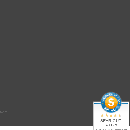
tware
SEHR GUT
4.71 / 5