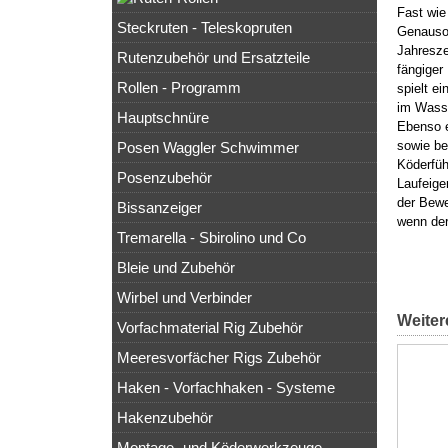
Fast wie
Steckruten - Teleskopruten
Genauso 
Jahresze
Rutenzubehör und Ersatzteile
fängiger
Rollen - Programm
spielt e
im Wasse
Hauptschnüre
Ebenso e
sowie be
Posen Waggler Schwimmer
Köderfüh
Posenzubehör
Laufeige
der Bewe
Bissanzeiger
wenn der
Tremarella - Sbirolino und Co
Bleie und Zubehör
Wirbel und Verbinder
Weiter
Vorfachmaterial Rig Zubehör
Meeresvorfächer Rigs Zubehör
Haken - Vorfachhaken - Systeme
Hakenzubehör
Montage- und Köderwerkzeuge