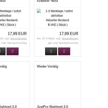
BSt
#140mm *BlSt
eller Bestand:
Aktueller Bestand:
KE ( Stück )
5
VKE ( Stück )
17,99 EUR
17,99 EUR
wSt. zzgl.
Versandkosten
inkl. 19 % MwSt. zzgl.
Versandkosten
. zzgl. Sperrgutzuschlag
ggf. zzgl. Sperrgutzuschlag
rätig
Wieder Vorrätig
ightveit 2.0
JustPro Nightveit 2.0