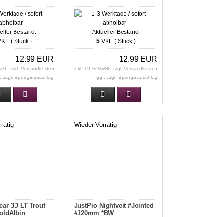
eller Bestand:
Aktueller Bestand:
KE ( Stück )
5
VKE ( Stück )
12,99 EUR
12,99 EUR
wSt. zzgl.
Versandkosten
inkl. 19 % MwSt. zzgl.
Versandkosten
. zzgl. Sperrgutzuschlag
ggf. zzgl. Sperrgutzuschlag
rätig
Wieder Vorrätig
ar 3D LT Trout
JustPro Nightveit #Jointed
oldAlbin
#120mm *BW