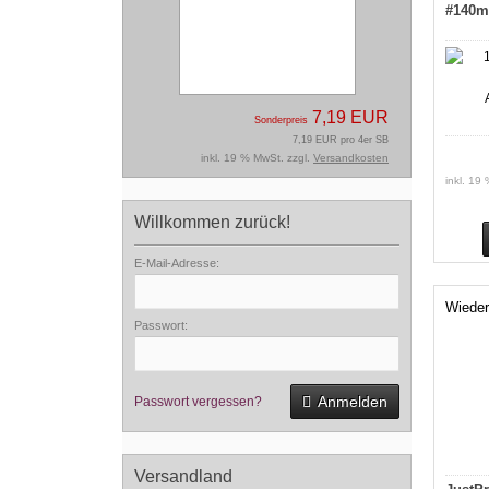
#140m
7,19 EUR
Sonderpreis
7,19 EUR pro 4er SB
inkl. 19 % MwSt. zzgl.
Versandkosten
inkl. 19
Willkommen zurück!
E-Mail-Adresse:
Wieder
Passwort:
Anmelden
Passwort vergessen?
Versandland