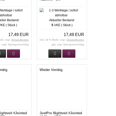
eller Bestand:
Aktueller Bestand:
KE ( Stück )
5
VKE ( Stück )
17,49 EUR
17,49 EUR
wSt. zzgl.
Versandkosten
inkl. 19 % MwSt. zzgl.
Versandkosten
. zzgl. Sperrgutzuschlag
ggf. zzgl. Sperrgutzuschlag
rätig
Wieder Vorrätig
ightveit #Jointed
JustPro Nightveit #Jointed