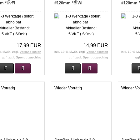
m *UvFl
#120mm *BlWi
#120mm *
Aktueller Bestand:
Aktueller Bestand:
Aktu
5
VKE ( Stück )
5
VKE ( Stück )
5
V
17,99 EUR
14,99 EUR
 % MwSt. zzgl.
Versandkosten
inkl. 19 % MwSt. zzgl.
Versandkosten
inkl. 19 % M
ggf. zzgl. Sperrgutzuschlag
ggf. zzgl. Sperrgutzuschlag
ggf
 Vorrätig
Wieder Vorrätig
Wieder Vor