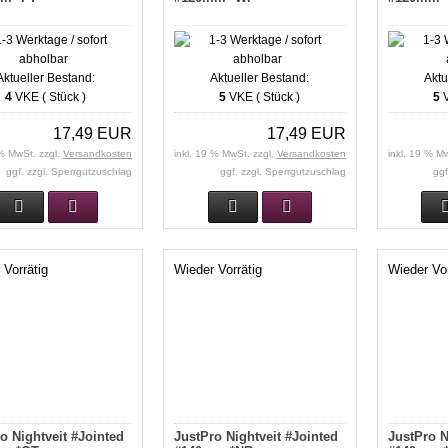
Aktueller Bestand:
Aktueller Bestand:
Aktu
4
VKE ( Stück )
5
VKE ( Stück )
5
V
17,49 EUR
17,49 EUR
 % MwSt. zzgl.
Versandkosten
inkl. 19 % MwSt. zzgl.
Versandkosten
inkl. 19 % M
ggf. zzgl. Sperrgutzuschlag
ggf. zzgl. Sperrgutzuschlag
ggf
 Vorrätig
Wieder Vorrätig
Wieder Vor
o Nightveit #Jointed
JustPro Nightveit #Jointed
JustPro N