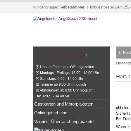
Kundengruppe:
Selbstabholer
| Mindestbestellwert: 25,-
Kont
Select Language
▼
Spezishop
🕐 Unsere Fachmarkt Öffnungszeiten:
🕐 Montags - Freitags: 13:00 - 18:00 Uhr
Hardba
🕘 Samstags: 9:00 - 14:00 Uhr
📅 Termine ab 9:00 Uhr möglich
📅 Abholungen ab 8:00 Uhr möglich
☎ 02921 - 34 40 50
Gastkarten und Motorplaketten
abholen.
Onlinegutscheine
Sicherli
Bei Frag
Vereins- Überraschungspakete
Wobbler 