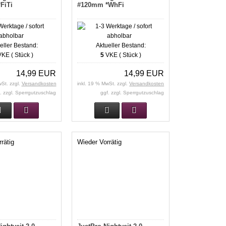
FiTi
#120mm *WhFi
eller Bestand:
Aktueller Bestand:
KE ( Stück )
5
VKE ( Stück )
14,99 EUR
14,99 EUR
wSt. zzgl.
Versandkosten
inkl. 19 % MwSt. zzgl.
Versandkosten
. zzgl. Sperrgutzuschlag
ggf. zzgl. Sperrgutzuschlag
rätig
Wieder Vorrätig