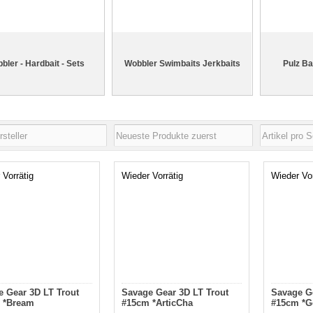
bler - Hardbait - Sets
Wobbler Swimbaits Jerkbaits
Pulz Ba
 Vorrätig
Wieder Vorrätig
Wieder Vor
 Gear 3D LT Trout
Savage Gear 3D LT Trout
Savage Ge
 *Bream
#15cm *ArticCha
#15cm *G