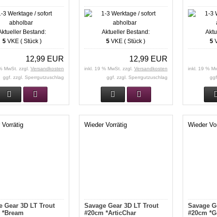
Aktueller Bestand:
Aktueller Bestand:
Aktu
5
VKE ( Stück )
5
VKE ( Stück )
5
V
12,99 EUR
12,99 EUR
 % MwSt. zzgl.
Versandkosten
inkl. 19 % MwSt. zzgl.
Versandkosten
inkl. 19 % M
ggf. zzgl. Sperrgutzuschlag
ggf. zzgl. Sperrgutzuschlag
ggf
 Vorrätig
Wieder Vorrätig
Wieder Vor
 Gear 3D LT Trout
Savage Gear 3D LT Trout
Savage Ge
 *Bream
#20cm *ArticChar
#20cm *G