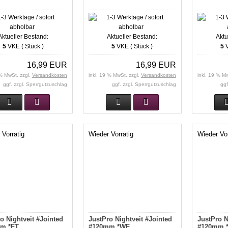
Aktueller Bestand:
Aktueller Bestand:
Aktu
5
VKE ( Stück )
5
VKE ( Stück )
5
V
16,99 EUR
16,99 EUR
 % MwSt. zzgl.
Versandkosten
inkl. 19 % MwSt. zzgl.
Versandkosten
inkl. 19 % M
ggf. zzgl. Sperrgutzuschlag
ggf. zzgl. Sperrgutzuschlag
ggf
 Vorrätig
Wieder Vorrätig
Wieder Vor
o Nightveit #Jointed
JustPro Nightveit #Jointed
JustPro N
m *FT
#120mm *WF
#120mm 