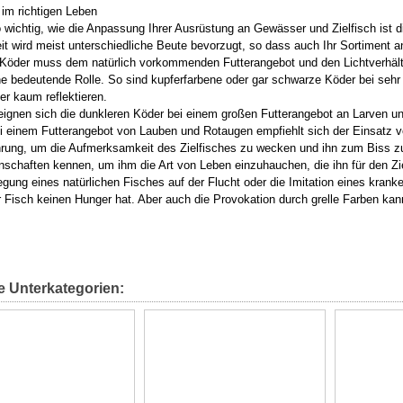
 im richtigen Leben
wichtig, wie die Anpassung Ihrer Ausrüstung an Gewässer und Zielfisch ist
it wird meist unterschiedliche Beute bevorzugt, so dass auch Ihr Sortiment
 Köder muss dem natürlich vorkommenden Futterangebot und den Lichtverhäl
ine bedeutende Rolle. So sind kupferfarbene oder gar schwarze Köder bei sehr 
r kaum reflektieren.
ignen sich die dunkleren Köder bei einem großen Futterangebot an Larven u
i einem Futterangebot von Lauben und Rotaugen empfiehlt sich der Einsatz von 
rung, um die Aufmerksamkeit des Zielfisches zu wecken und ihn zum Biss zu
nschaften kennen, um ihm die Art von Leben einzuhauchen, die ihn für den Z
gung eines natürlichen Fisches auf der Flucht oder die Imitation eines kran
 Fisch keinen Hunger hat. Aber auch die Provokation durch grelle Farben kan
e Unterkategorien: