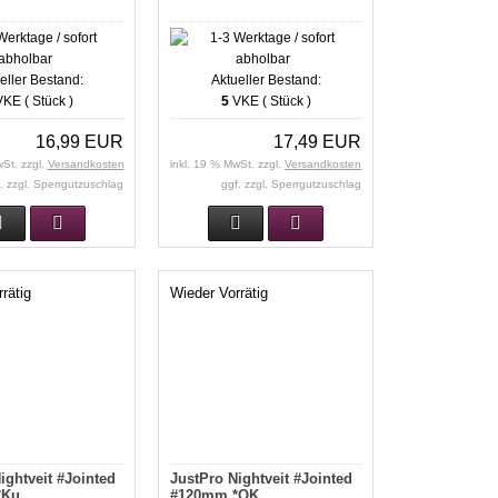
eller Bestand:
Aktueller Bestand:
KE ( Stück )
5
VKE ( Stück )
16,99 EUR
17,49 EUR
wSt. zzgl.
Versandkosten
inkl. 19 % MwSt. zzgl.
Versandkosten
. zzgl. Sperrgutzuschlag
ggf. zzgl. Sperrgutzuschlag
rätig
Wieder Vorrätig
ightveit #Jointed
JustPro Nightveit #Jointed
*Ku
#120mm *OK