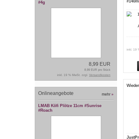
#140m
#4g
inkl. 19
8,99 EUR
8,99 EUR pro Stück
inkl. 19 % MwSt. zzgl.
Versandkosten
Wieder
Onlineangebote
mehr
»
LMAB Köfi Plötze 11cm #Sunrise
#Roach
JustPr