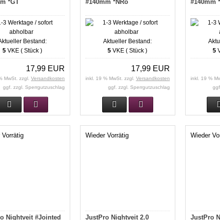
m *GT
#140mm *NRo
#140mm *
Aktueller Bestand:
Aktueller Bestand:
Aktu
5
VKE ( Stück )
5
VKE ( Stück )
5
V
17,99 EUR
17,99 EUR
 % MwSt. zzgl.
Versandkosten
inkl. 19 % MwSt. zzgl.
Versandkosten
inkl. 19 % M
ggf. zzgl. Sperrgutzuschlag
ggf. zzgl. Sperrgutzuschlag
ggf
 Vorrätig
Wieder Vorrätig
Wieder Vor
o Nightveit #Jointed
JustPro Nightveit 2.0
JustPro N