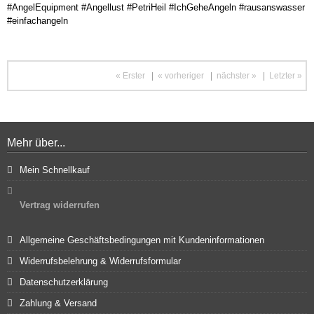
#AngelEquipment #Angellust #PetriHeil #IchGeheAngeln #rausanswasser
#einfachangeln
« Erster
|
« vorheriger
|
nächster »
|
Letzter »
Mehr über...
Mein Schnellkauf
Vertrag widerrufen
Allgemeine Geschäftsbedingungen mit Kundeninformationen
Widerrufsbelehrung & Widerrufsformular
Datenschutzerklärung
Zahlung & Versand