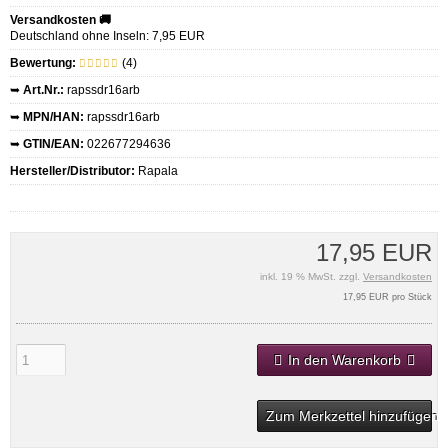
Versandkosten 🚚
Deutschland ohne Inseln: 7,95 EUR
Bewertung:
(4)
➥
Art.Nr.:
rapssdr16arb
➥
MPN/HAN:
rapssdr16arb
➥
GTIN/EAN:
022677294636
Hersteller/Distributor:
Rapala
17,95 EUR
inkl. 19 % MwSt. zzgl.
Versandkosten
17,95 EUR pro Stück
In den Warenkorb
Zum Merkzettel hinzufügen