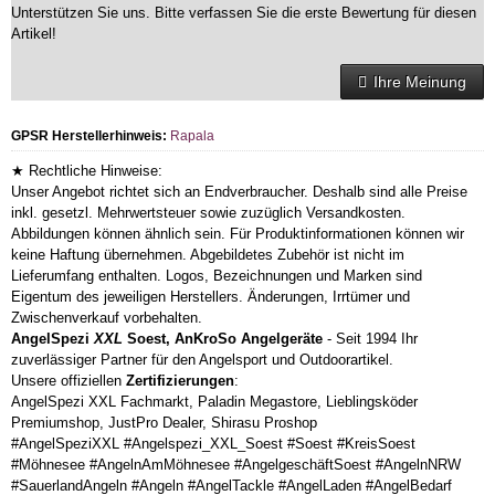
Unterstützen Sie uns. Bitte verfassen Sie die erste Bewertung für diesen
Artikel!
Ihre Meinung
GPSR Herstellerhinweis:
Rapala
★ Rechtliche Hinweise:
Unser Angebot richtet sich an Endverbraucher. Deshalb sind alle Preise
inkl. gesetzl. Mehrwertsteuer sowie zuzüglich Versandkosten.
Abbildungen können ähnlich sein. Für Produktinformationen können wir
keine Haftung übernehmen. Abgebildetes Zubehör ist nicht im
Lieferumfang enthalten. Logos, Bezeichnungen und Marken sind
Eigentum des jeweiligen Herstellers. Änderungen, Irrtümer und
Zwischenverkauf vorbehalten.
AngelSpezi
XXL
Soest, AnKroSo Angelgeräte
- Seit 1994 Ihr
zuverlässiger Partner für den Angelsport und Outdoorartikel.
Unsere offiziellen
Zertifizierungen
:
AngelSpezi XXL Fachmarkt, Paladin Megastore, Lieblingsköder
Premiumshop, JustPro Dealer, Shirasu Proshop
#AngelSpeziXXL #Angelspezi_XXL_Soest #Soest #KreisSoest
#Möhnesee #AngelnAmMöhnesee #AngelgeschäftSoest #AngelnNRW
#SauerlandAngeln #Angeln #AngelTackle #AngelLaden #AngelBedarf