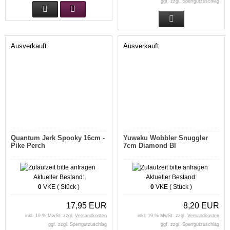
ggf. zzgl. Sperrgutzuschlag
Ausverkauft
Ausverkauft
Quantum Jerk Spooky 16cm -
Yuwaku Wobbler Snuggler
Pike Perch
7cm Diamond Bl
Aktueller Bestand:
Aktueller Bestand:
0
VKE ( Stück )
0
VKE ( Stück )
17,95 EUR
8,20 EUR
inkl. 19 % MwSt. zzgl.
Versandkosten
inkl. 19 % MwSt. zzgl.
Versandkosten
ggf. zzgl. Sperrgutzuschlag
ggf. zzgl. Sperrgutzuschlag