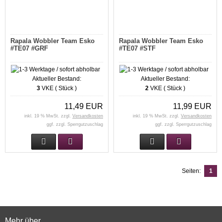
Rapala Wobbler Team Esko
Rapala Wobbler Team Esko
#TE07 #GRF
#TE07 #STF
Aktueller Bestand:
Aktueller Bestand:
3
VKE ( Stück )
2
VKE ( Stück )
11,49 EUR
11,99 EUR
inkl. 19 % MwSt. zzgl.
Versandkosten
inkl. 19 % MwSt. zzgl.
Versandkosten
ggf. zzgl. Sperrgutzuschlag
ggf. zzgl. Sperrgutzuschlag
Seiten:
1
Mehr über...