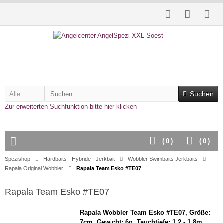
Suchen
Zur erweiterten Suchfunktion bitte hier klicken
(
0
)
(
0
)
Spezishop
Hardbaits - Hybride - Jerkbait
Wobbler Swimbaits Jerkbaits
Rapala Original Wobbler
Rapala Team Esko #TE07
Rapala Team Esko #TE07
Rapala Wobbler Team Esko #TE07,
Größe:
7cm, Gewicht: 6g,
Tauchtiefe: 1,2 - 1,8m