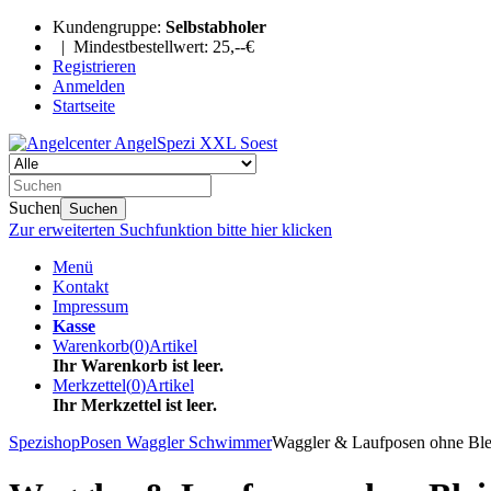
Kundengruppe:
Selbstabholer
| Mindestbestellwert: 25,--€
Registrieren
Anmelden
Startseite
Suchen
Suchen
Zur erweiterten Suchfunktion bitte hier klicken
Menü
Kontakt
Impressum
Kasse
Warenkorb
(
0
)
Artikel
Ihr Warenkorb ist leer.
Merkzettel
(
0
)
Artikel
Ihr Merkzettel ist leer.
Spezishop
Posen Waggler Schwimmer
Waggler & Laufposen ohne Ble