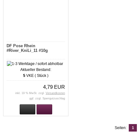
DF Pose Rhein
#River_KniLi_11 #10g
Aktueller Bestand:
5
VKE ( Stück )
4,79 EUR
inkl. 19 % MwSt. zzgl.
Versandkosten
ggf. zzgl. Sperrgutzuschlag
Seiten:
1