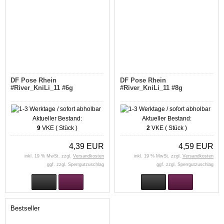
DF Pose Rhein
DF Pose Rhein
#River_KniLi_11 #6g
#River_KniLi_11 #8g
Aktueller Bestand:
Aktueller Bestand:
9
VKE ( Stück )
2
VKE ( Stück )
4,39 EUR
4,59 EUR
inkl. 19 % MwSt. zzgl.
Versandkosten
inkl. 19 % MwSt. zzgl.
Versandkosten
ggf. zzgl. Sperrgutzuschlag
ggf. zzgl. Sperrgutzuschlag
Bestseller