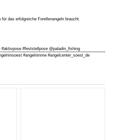
 für das erfolgreiche Forellenangeln braucht.
 #aktivpose #feststellpose @paladin_fishing
ngelninsoest #angelninnrw #angelcenter_soest_de