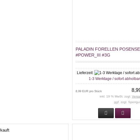
PALADIN FORELLEN POSENS
#POWER_III #3G
Lieferzeit:
1-3 Werktage / sofort abholba
8,9
8,99 EUR pro Stück
inkl. 19 % MwSt. zzgl.
Vers
ggf. zzgl. Sperrg
kauft