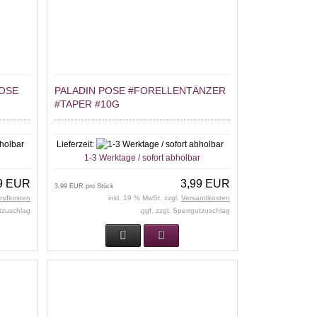
POSE
PALADIN POSE #FORELLENTÄNZER
#TAPER #10G
Lieferzeit:
r
1-3 Werktage / sofort abholbar
9 EUR
3,99 EUR
3,99 EUR pro Stück
andkosten
inkl. 19 % MwSt. zzgl.
Versandkosten
utzuschlag
ggf. zzgl. Sperrgutzuschlag