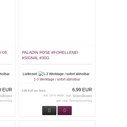
-09,
PALADIN POSE #FORELLENEI
#SIGNAL #30G
Lieferzeit:
r
1-3 Werktage / sofort abholbar
0 EUR
6,99 EUR
6,99 EUR pro Stück
andkosten
inkl. 19 % MwSt. zzgl.
Versandkosten
utzuschlag
ggf. zzgl. Sperrgutzuschlag