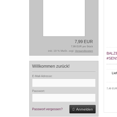
7,99 EUR
7,99 EUR pro Stück
inkl. 19 % MwSt. zzgl.
Versandkosten
BALZ
#SENS
Willkommen zurück!
Lie
E-Mail-Adresse:
7,49 EUR
Passwort:
Anmelden
Passwort vergessen?