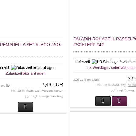
PALADIN ROHACELL RASSEL
TREMARELLA SET #LAGO #NO-
#SCHLEPP #4G
Lieferzeit:
ferzeit:
1-3 Werktage / sofort abholba
Zulaufzeit bitte anfragen
3,9
3,99 EUR pro Stück
7,49 EUR
inkl. 19 % MwSt. zzgl.
Vers
 pro Set
ggf. zzgl. Sperrg
inkl. 19 % MwSt. zzgl.
Versandkosten
ggf. zzgl. Sperrgutzuschlag