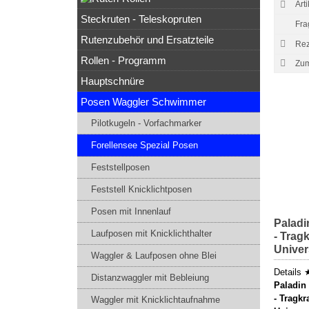
Art
Steckruten - Teleskopruten
Fra
Rutenzubehör und Ersatzteile
Rez
Rollen - Programm
Hauptschnüre
Posen Waggler Schwimmer
Pilotkugeln - Vorfachmarker
Forellensee Spezial Posen
Feststellposen
Feststell Knicklichtposen
Posen mit Innenlauf
Paladi
Laufposen mit Knicklichthalter
- Tragk
Univer
Waggler & Laufposen ohne Blei
Details 
Distanzwaggler mit Bebleiung
Paladin
- Tragkr
Waggler mit Knicklichtaufnahme