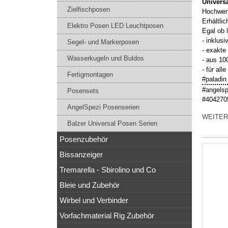
Universa
Zielfischposen
Hochwert
Erhältli
Elektro Posen LED Leuchtposen
Egal ob 
- inklus
Segel- und Markerposen
- exakte
Wasserkugeln und Buldos
- aus 10
- für al
Fertigmontagen
#paladin
#angelsp
Posensets
#404270
AngelSpezi Posenserien
WEITER
Balzer Universal Posen Serien
Posenzubehör
Bissanzeiger
Tremarella - Sbirolino und Co
Bleie und Zubehör
Wirbel und Verbinder
Vorfachmaterial Rig Zubehör