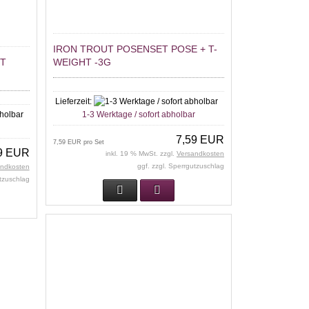
IRON TROUT POSENSET POSE + T-
ET
WEIGHT -3G
Lieferzeit:
1-3 Werktage / sofort abholbar
r
7,59 EUR
7,59 EUR pro Set
9 EUR
inkl. 19 % MwSt. zzgl.
Versandkosten
ggf. zzgl. Sperrgutzuschlag
andkosten
utzuschlag