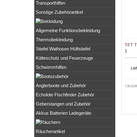
Transporthilfen
Sonstige Zubehörartikel
Allgemeine Funktionsbekleidung
Thermobekleidung
TFT 
Stiefel Wathosen Hüftstiefel
1
Kälteschutz und Feuerzeuge
Schwimmhilfen
Lie
Anglerboote und Zubehör
7,49 EUR
Echolote Fischfinder Zubehör
Geberstangen und Zubehör
Akkus Batterien Ladegeräte
Räucherartikel