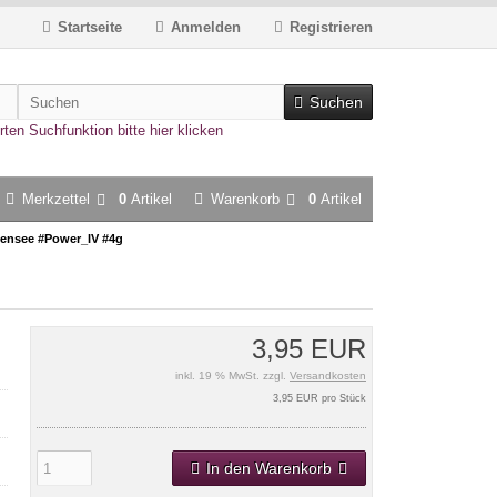
Startseite
Anmelden
Registrieren
Suchen
rten Suchfunktion bitte hier klicken
Merkzettel
0
Artikel
Warenkorb
0
Artikel
lensee #Power_IV #4g
3,95 EUR
inkl. 19 % MwSt. zzgl.
Versandkosten
3,95 EUR pro Stück
In den Warenkorb