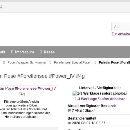
-€
Zur erweite
akt
Impressum
Kasse
Posen Waggler Schwimmer
Forellensee Spezial Posen
Paladin Pose #Forel
in Pose #Forellensee #Power_IV #4g
Lieferzeit / Verfügbarkeit:
1-3 Werktage / sofort abholbar
Für eine größere Ansicht
oder ggf.weitere Bilder
Aktuell verfügbarer Bestand:
cken Sie bitte auf das Vorschaubild.
🛒
7
VKE ( Stück )
- und Modelländerungen seitens des
Herstellers vorbehalten.
Bestand ermittelt:
📅 2026-08-07 18:02:27