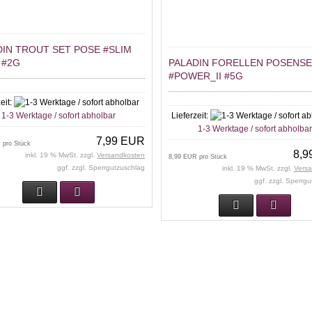
DIN TROUT SET POSE #SLIM
 #2G
PALADIN FORELLEN POSENS
#POWER_II #5G
eit:
1-3 Werktage / sofort abholbar
Lieferzeit:
1-3 Werktage / sofort abholba
7,99 EUR
 pro Stück
8,9
inkl. 19 % MwSt. zzgl.
Versandkosten
8,99 EUR pro Stück
ggf. zzgl. Sperrgutzuschlag
inkl. 19 % MwSt. zzgl.
Vers
ggf. zzgl. Sperrg