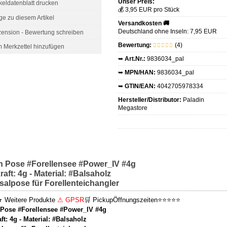
Unser Preis:
ikeldatenblatt drucken
💰 3,95 EUR pro Stück
ge zu diesem Artikel
Versandkosten 🚚
Deutschland ohne Inseln: 7,95 EUR
ension - Bewertung schreiben
Bewertung:
(4)
➥
Art.Nr.:
9836034_pal
➥
MPN/HAN:
9836034_pal
➥
GTIN/EAN:
4042705978334
Hersteller/Distributor:
Paladin
Megastore
n Pose #Forellensee #Power_IV #4g
raft: 4g - Material: #Balsaholz
salpose für Forellenteichangler
★
Weitere Produkte
⚠ GPSR
🛒 Pickup
Öffnungszeiten
⭐⭐⭐⭐⭐
 Pose #Forellensee #Power_IV #4g
aft: 4g - Material: #Balsaholz