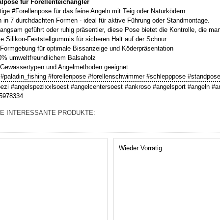
lpose für Forellenteichangler
ige #Forellenpose für das feine Angeln mit Teig oder Naturködern.
ch in 7 durchdachten Formen - ideal für aktive Führung oder Standmontage.
langsam geführt oder ruhig präsentier, diese Pose bietet die Kontrolle, die man
ive Silikon-Feststellgummis für sicheren Halt auf der Schnur
 Formgebung für optimale Bissanzeige und Köderpräsentation
0% umweltfreundlichem Balsaholz
le Gewässertypen und Angelmethoden geeignet
 #paladin_fishing #forellenpose #forellenschwimmer #schlepppose #standpose
ezi #angelspezixxlsoest #angelcentersoest #ankroso #angelsport #angeln #a
5978334
E INTERESSANTE PRODUKTE:
Wieder Vorrätig