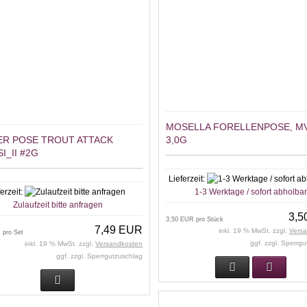
MOSELLA FORELLENPOSE, MV
ER POSE TROUT ATTACK
3,0G
I_II #2G
Lieferzeit:
ferzeit:
1-3 Werktage / sofort abholba
Zulaufzeit bitte anfragen
3,5
3,50 EUR pro Stück
7,49 EUR
inkl. 19 % MwSt. zzgl.
Vers
 pro Set
ggf. zzgl. Sperrg
inkl. 19 % MwSt. zzgl.
Versandkosten
ggf. zzgl. Sperrgutzuschlag