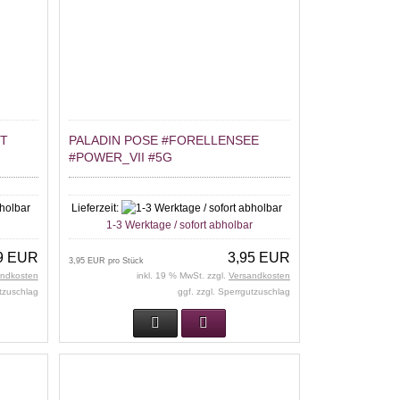
ET
PALADIN POSE #FORELLENSEE
#POWER_VII #5G
Lieferzeit:
r
1-3 Werktage / sofort abholbar
9 EUR
3,95 EUR
3,95 EUR pro Stück
andkosten
inkl. 19 % MwSt. zzgl.
Versandkosten
utzuschlag
ggf. zzgl. Sperrgutzuschlag