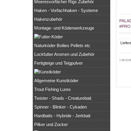
Meeresvorfächer Rigs Zubehör
Haken - Vorfachhaken - Systeme
Hakenzubehör
PALA
#PRO
Montage- und Köderwerkzeuge
Lieferz
Naturköder Boilies Pellets etc
Lockfutter Aromen und Zubehör
7,99 EUR
Fertigteige und Teigpulver
Allgemeine Kunstköder
Trout Fishing Lures
Twister - Shads - Creaturebait
Spinner - Blinker - Cykaden
Hardbaits - Hybride - Jerkbait
Pilker und Zocker