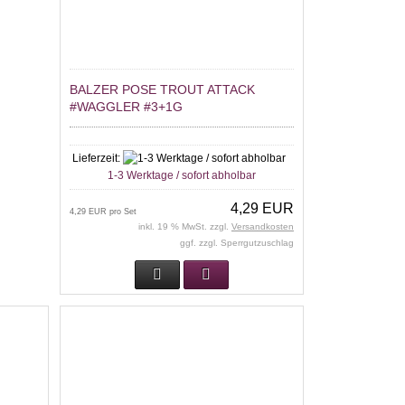
BALZER POSE TROUT ATTACK
#WAGGLER #3+1G
Lieferzeit:
1-3 Werktage / sofort abholbar
4,29 EUR
4,29 EUR pro Set
inkl. 19 % MwSt. zzgl.
Versandkosten
ggf. zzgl. Sperrgutzuschlag