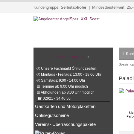
Kundengruppe:
Selbstabholer
| Mindestbestellwert: 25,-
Kont
Select Language
▼
Spezishop
🕐 Unsere Fachmarkt Öffnungszeiten:
🕐 Montags - Freitags: 13:00 - 18:00 Uhr
Palad
🕘 Samstags: 9:00 - 14:00 Uhr
📅 Termine ab 9:00 Uhr möglich
📅 Abholungen ab 8:00 Uhr möglich
☎ 02921 - 34 40 50
Gastkarten und Motorplaketten
kli
Onlinegutscheine
Farb
Vereins- Überraschungspakete