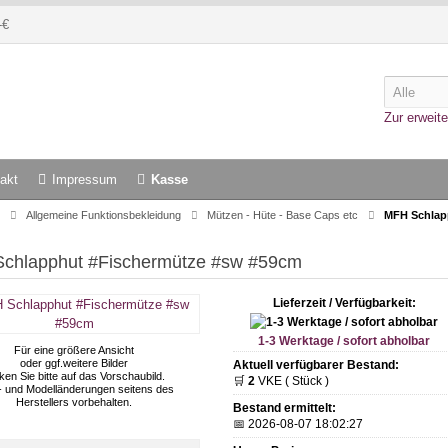
-€
Zur erweite
akt
Impressum
Kasse
Allgemeine Funktionsbekleidung
Mützen - Hüte - Base Caps etc
MFH Schlap
chlapphut #Fischermütze #sw #59cm
Lieferzeit / Verfügbarkeit:
1-3 Werktage / sofort abholbar
Für eine größere Ansicht
oder ggf.weitere Bilder
Aktuell verfügbarer Bestand:
cken Sie bitte auf das Vorschaubild.
🛒
2
VKE ( Stück )
- und Modelländerungen seitens des
Herstellers vorbehalten.
Bestand ermittelt:
📅 2026-08-07 18:02:27