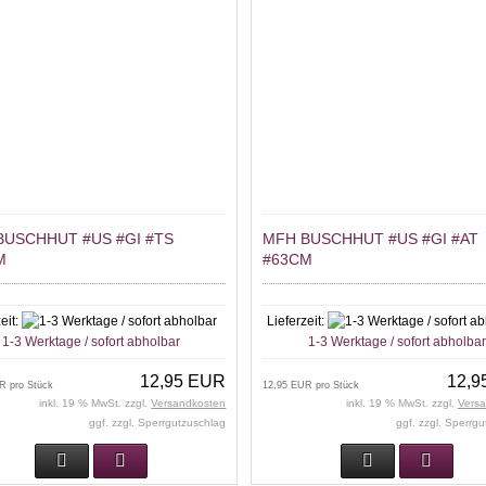
BUSCHHUT #US #GI #TS
MFH BUSCHHUT #US #GI #AT
M
#63CM
eit:
Lieferzeit:
1-3 Werktage / sofort abholbar
1-3 Werktage / sofort abholba
12,95 EUR
12,9
R pro Stück
12,95 EUR pro Stück
inkl. 19 % MwSt. zzgl.
Versandkosten
inkl. 19 % MwSt. zzgl.
Vers
ggf. zzgl. Sperrgutzuschlag
ggf. zzgl. Sperrg