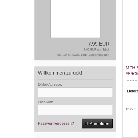
7,99 EUR
7,99 EUR pro Stück
inkl. 19 % MwSt. zzgl.
Versandkosten
MFH 
Willkommen zurück!
#59C
E-Mail-Adresse:
Lieferz
Passwort:
12,95 EU
Anmelden
Passwort vergessen?