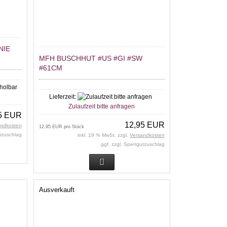
NIE
MFH BUSCHHUT #US #GI #SW
#61CM
r
Lieferzeit:
Zulaufzeit bitte anfragen
5 EUR
12,95 EUR
andkosten
12,95 EUR pro Stück
utzuschlag
inkl. 19 % MwSt. zzgl.
Versandkosten
ggf. zzgl. Sperrgutzuschlag
Ausverkauft