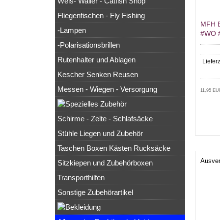
Wels- Waller - Catfish Shop
Fliegenfischen - Fly Fishing
MFH 
-Lampen
#WO 
-Polarisationsbrillen
Rutenhalter und Ablagen
Lieferz
Kescher Senken Reusen
Messen - Wiegen - Versorgung
11,95 EU
Schirme - Zelte - Schlafsäcke
Stühle Liegen und Zubehör
Taschen Boxen Kästen Rucksäcke
Ausver
Sitzkiepen und Zubehörboxen
Transporthilfen
Sonstige Zubehörartikel