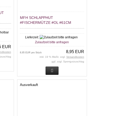
UT
MFH SCHLAPPHUT
#FISCHERMÜTZE #OL #61CM
r
Lieferzeit:
Zulaufzeit bitte anfragen
5 EUR
8,95 EUR
andkosten
8,95 EUR pro Stück
utzuschlag
inkl. 19 % MwSt. zzgl.
Versandkosten
ggf. zzgl. Sperrgutzuschlag
Ausverkauft