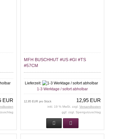
MFH BUSCHHUT #US #GI #TS
#57CM
Lieferzeit:
r
1-3 Werktage / sofort abholbar
5 EUR
12,95 EUR
12,95 EUR pro Stück
andkosten
inkl. 19 % MwSt. zzgl.
Versandkosten
utzuschlag
ggf. zzgl. Sperrgutzuschlag