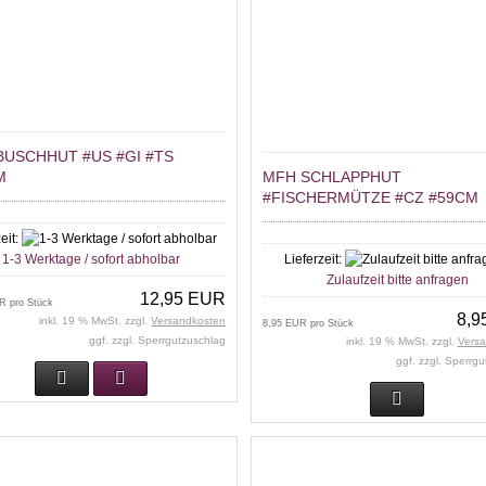
BUSCHHUT #US #GI #TS
M
MFH SCHLAPPHUT
#FISCHERMÜTZE #CZ #59CM
eit:
1-3 Werktage / sofort abholbar
Lieferzeit:
Zulaufzeit bitte anfragen
12,95 EUR
R pro Stück
8,9
inkl. 19 % MwSt. zzgl.
Versandkosten
8,95 EUR pro Stück
ggf. zzgl. Sperrgutzuschlag
inkl. 19 % MwSt. zzgl.
Vers
ggf. zzgl. Sperrg