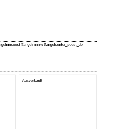
ngelninsoest #angelninnrw #angelcenter_soest_de
Ausverkauft