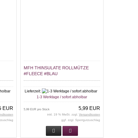
MFH THINSULATE ROLLMÜTZE
#FLEECE #BLAU
Lieferzeit:
r
1-3 Werktage / sofort abholbar
5 EUR
5,99 EUR
5,99 EUR pro Stück
andkosten
inkl. 19 % MwSt. zzgl.
Versandkosten
utzuschlag
ggf. zzgl. Sperrgutzuschlag