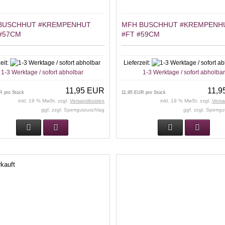
BUSCHHUT #KREMPENHUT
MFH BUSCHHUT #KREMPENH
#57CM
#FT #59CM
eit:
Lieferzeit:
1-3 Werktage / sofort abholbar
1-3 Werktage / sofort abholba
11,95 EUR
11,9
R pro Stück
11,95 EUR pro Stück
inkl. 19 % MwSt. zzgl.
Versandkosten
inkl. 19 % MwSt. zzgl.
Vers
ggf. zzgl. Sperrgutzuschlag
ggf. zzgl. Sperrg
kauft