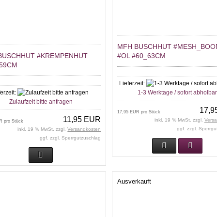
MFH BUSCHHUT #MESH_BOO
BUSCHHUT #KREMPENHUT
#OL #60_63CM
#59CM
Lieferzeit:
ferzeit:
1-3 Werktage / sofort abholba
Zulaufzeit bitte anfragen
17,9
17,95 EUR pro Stück
11,95 EUR
inkl. 19 % MwSt. zzgl.
Vers
R pro Stück
ggf. zzgl. Sperrg
inkl. 19 % MwSt. zzgl.
Versandkosten
ggf. zzgl. Sperrgutzuschlag
Ausverkauft