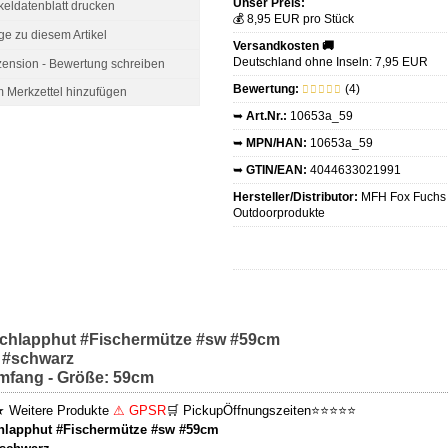
Unser Preis:
ikeldatenblatt drucken
💰 8,95 EUR pro Stück
ge zu diesem Artikel
Versandkosten 🚚
Deutschland ohne Inseln: 7,95 EUR
ension - Bewertung schreiben
Bewertung:
(4)
➥
Art.Nr.:
10653a_59
➥
MPN/HAN:
10653a_59
➥
GTIN/EAN:
4044633021991
Hersteller/Distributor:
MFH Fox Fuchs
Outdoorprodukte
chlapphut #Fischermütze #sw #59cm
 #schwarz
mfang - Größe: 59cm
★
Weitere Produkte
⚠ GPSR
🛒 Pickup
Öffnungszeiten
⭐⭐⭐⭐⭐
lapphut #Fischermütze #sw #59cm