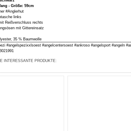
#schwarz
ang - Größe: 59cm
her #Anglerhut
tasche links
it Reißverschluss rechts
ungsösen mit Gittereinsatz
lyester, 35 % Baumwolle
ezi #angelspezixxlsoest #angelcentersoest #ankroso #angelsport #angeln #a
3021991
E INTERESSANTE PRODUKTE: