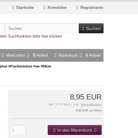
Startseite
Anmelden
Registrieren
Suchen
rten Suchfunktion bitte hier klicken
Merkzettel
0
Artikel
Warenkorb
0
Artikel
phut #Fischermütze #sw #59cm
8,95 EUR
inkl. 19 % MwSt. zzgl.
Versandkosten
8,95 EUR pro Stück
In den Warenkorb