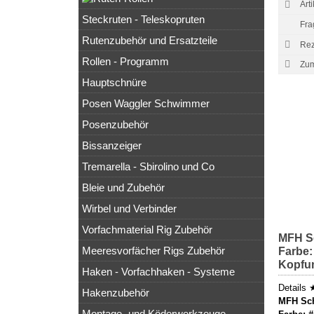
Art
Steckruten - Teleskopruten
Fra
Rutenzubehör und Ersatzteile
Rez
Rollen - Programm
Hauptschnüre
Posen Waggler Schwimmer
Posenzubehör
Bissanzeiger
Tremarella - Sbirolino und Co
Bleie und Zubehör
Wirbel und Verbinder
Vorfachmaterial Rig Zubehör
MFH S
Meeresvorfächer Rigs Zubehör
Farbe:
Kopfu
Haken - Vorfachhaken - Systeme
Details 
Hakenzubehör
MFH Sch
Montage- und Köderwerkzeuge