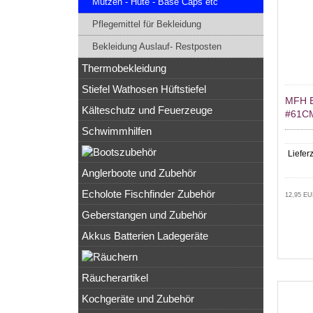
Mützen - Hüte - Base Caps etc
Pflegemittel für Bekleidung
Bekleidung Auslauf- Restposten
Thermobekleidung
Stiefel Wathosen Hüftstiefel
MFH 
Kälteschutz und Feuerzeuge
#61C
Schwimmhilfen
Lieferz
Anglerboote und Zubehör
Echolote Fischfinder Zubehör
12,95 EU
Geberstangen und Zubehör
Akkus Batterien Ladegeräte
Räucherartikel
Kochgeräte und Zubehör