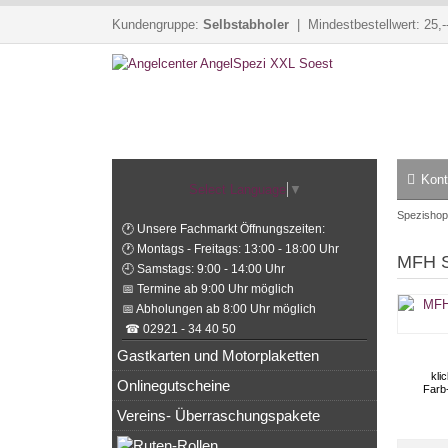
Kundengruppe:
Selbstabholer
| Mindestbestellwert: 25,-
Kont
Select Language
▼
Spezishop
🕐 Unsere Fachmarkt Öffnungszeiten:
🕐 Montags - Freitags: 13:00 - 18:00 Uhr
MFH S
🕘 Samstags: 9:00 - 14:00 Uhr
📅 Termine ab 9:00 Uhr möglich
📅 Abholungen ab 8:00 Uhr möglich
☎ 02921 - 34 40 50
Gastkarten und Motorplaketten
kli
Onlinegutscheine
Farb
Vereins- Überraschungspakete