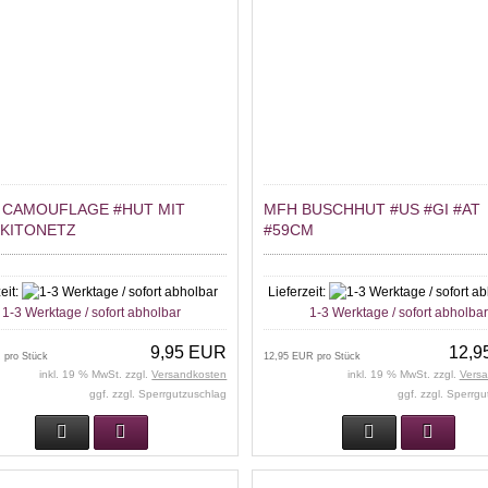
 CAMOUFLAGE #HUT MIT
MFH BUSCHHUT #US #GI #AT
KITONETZ
#59CM
eit:
Lieferzeit:
1-3 Werktage / sofort abholbar
1-3 Werktage / sofort abholba
9,95 EUR
12,9
 pro Stück
12,95 EUR pro Stück
inkl. 19 % MwSt. zzgl.
Versandkosten
inkl. 19 % MwSt. zzgl.
Vers
ggf. zzgl. Sperrgutzuschlag
ggf. zzgl. Sperrg