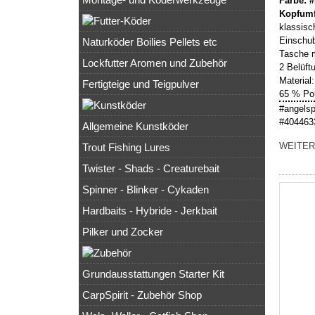
Farbe: 
Kopfumf
klassisc
Einschub
Naturköder Boilies Pellets etc
Tasche m
Lockfutter Aromen und Zubehör
2 Belüft
Material:
Fertigteige und Teigpulver
65 % Po
#angelsp
#404463
Allgemeine Kunstköder
WEITER
Trout Fishing Lures
Twister - Shads - Creaturebait
Spinner - Blinker - Cykaden
Hardbaits - Hybride - Jerkbait
Pilker und Zocker
Grundausstattungen Starter Kit
CarpSpirit - Zubehör Shop