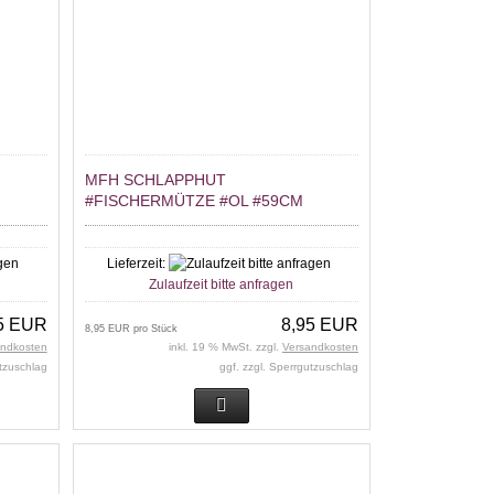
MFH SCHLAPPHUT
#FISCHERMÜTZE #OL #59CM
Lieferzeit:
Zulaufzeit bitte anfragen
5 EUR
8,95 EUR
8,95 EUR pro Stück
andkosten
inkl. 19 % MwSt. zzgl.
Versandkosten
utzuschlag
ggf. zzgl. Sperrgutzuschlag