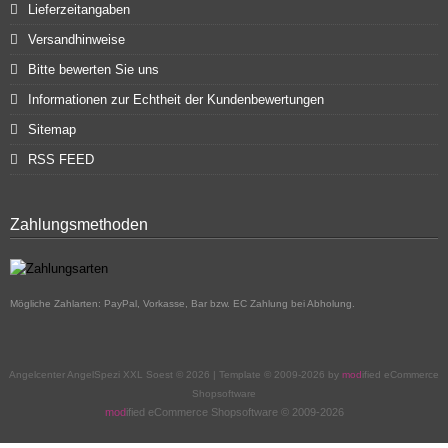
Lieferzeitangaben
Versandhinweise
Bitte bewerten Sie uns
Informationen zur Echtheit der Kundenbewertungen
Sitemap
RSS FEED
Zahlungsmethoden
Mögliche Zahlarten: PayPal, Vorkasse, Bar bzw. EC Zahlung bei Abholung.
Angelcenter AngelSpezi XXL Soest © 2026 | Template © 2009-2026 by
mod
ified eCommerce
Shopsoftware
mod
ified eCommerce Shopsoftware © 2009-2026