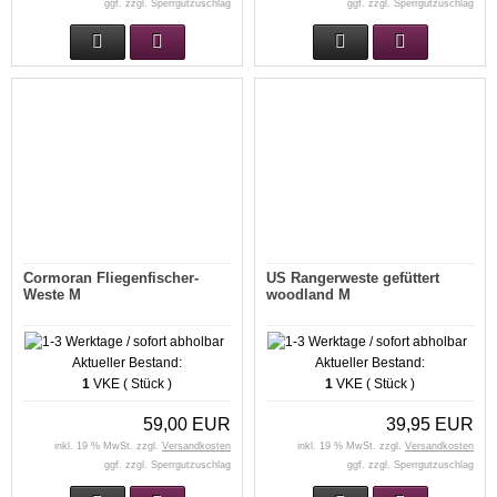
ggf. zzgl. Sperrgutzuschlag
ggf. zzgl. Sperrgutzuschlag
Cormoran Fliegenfischer-
US Rangerweste gefüttert
Weste M
woodland M
Aktueller Bestand:
Aktueller Bestand:
1
VKE ( Stück )
1
VKE ( Stück )
59,00 EUR
39,95 EUR
inkl. 19 % MwSt. zzgl.
Versandkosten
inkl. 19 % MwSt. zzgl.
Versandkosten
ggf. zzgl. Sperrgutzuschlag
ggf. zzgl. Sperrgutzuschlag