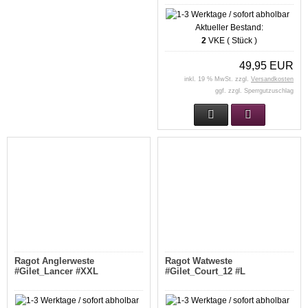
Aktueller Bestand:
2
VKE ( Stück )
49,95 EUR
inkl. 19 % MwSt. zzgl.
Versandkosten
ggf. zzgl. Sperrgutzuschlag
Ragot Anglerweste
Ragot Watweste
#Gilet_Lancer #XXL
#Gilet_Court_12 #L