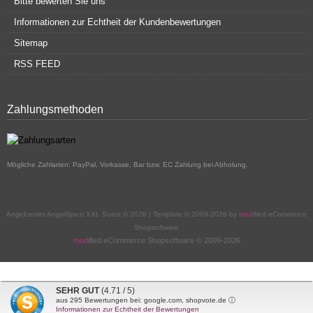
Bitte bewerten Sie uns
Informationen zur Echtheit der Kundenbewertungen
Sitemap
RSS FEED
Zahlungsmethoden
Mögliche Zahlarten: PayPal, Vorkasse, Bar bzw. EC Zahlung bei Abholung.
Angelcenter AngelSpezi XXL Soest © 2026 | Template © 2009-2026 by
mod
ified eCommerce
Shopsoftware
mod
ified eCommerce Shopsoftware © 2009-2026
SEHR GUT
(4.71 / 5)
aus
295
Bewertungen bei: google.com, shopvote.de ⓘ
Informationen zur Echtheit der Bewertungen