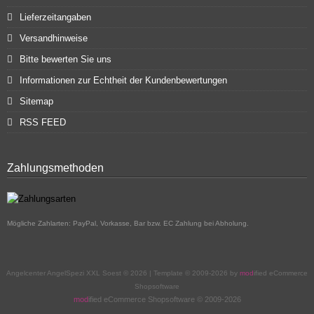
Lieferzeitangaben
Versandhinweise
Bitte bewerten Sie uns
Informationen zur Echtheit der Kundenbewertungen
Sitemap
RSS FEED
Zahlungsmethoden
Mögliche Zahlarten: PayPal, Vorkasse, Bar bzw. EC Zahlung bei Abholung.
Angelcenter AngelSpezi XXL Soest © 2026 | Template © 2009-2026 by
mod
ified eCommerce
Shopsoftware
mod
ified eCommerce Shopsoftware © 2009-2026