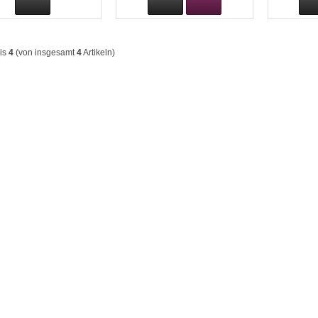
is
4
(von insgesamt
4
Artikeln)