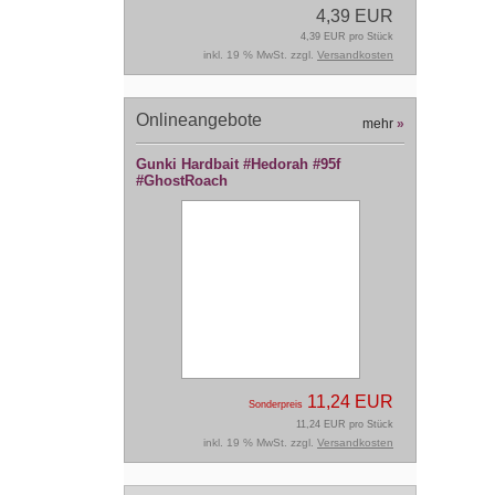
4,39 EUR
4,39 EUR pro Stück
inkl. 19 % MwSt. zzgl.
Versandkosten
Onlineangebote
mehr
»
Gunki Hardbait #Hedorah #95f
#GhostRoach
11,24 EUR
Sonderpreis
11,24 EUR pro Stück
inkl. 19 % MwSt. zzgl.
Versandkosten