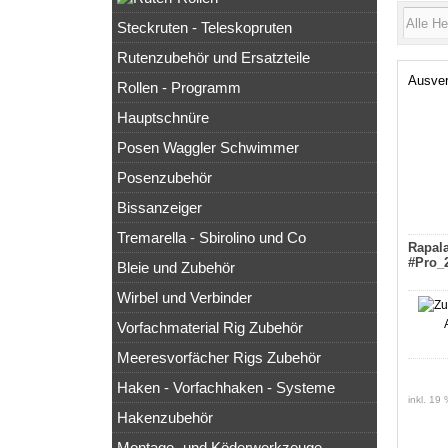
Steckruten - Teleskopruten
Rutenzubehör und Ersatzteile
Ausver
Rollen - Programm
Hauptschnüre
Posen Waggler Schwimmer
Posenzubehör
Bissanzeiger
Tremarella - Sbirolino und Co
Rapala
#Pro_
Bleie und Zubehör
Wirbel und Verbinder
Vorfachmaterial Rig Zubehör
Meeresvorfächer Rigs Zubehör
Haken - Vorfachhaken - Systeme
inkl. 19
Hakenzubehör
Montage- und Köderwerkzeuge