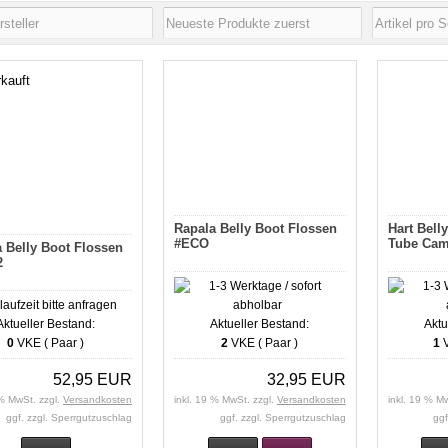
kauft
Rapala Belly Boot Flossen
Hart Bell
#ECO
Tube Ca
 Belly Boot Flossen
2
Aktueller Bestand:
Aktueller Bestand:
Aktu
0
VKE ( Paar )
2
VKE ( Paar )
1
V
52,95 EUR
32,95 EUR
 % MwSt. zzgl.
Versandkosten
inkl. 19 % MwSt. zzgl.
Versandkosten
inkl. 19 % M
ggf. zzgl. Sperrgutzuschlag
ggf. zzgl. Sperrgutzuschlag
ggf