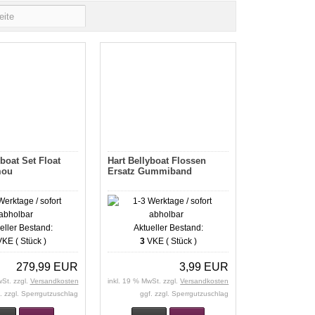
yboat Set Float
Hart Bellyboat Flossen
mou
Ersatz Gummiband
eller Bestand:
Aktueller Bestand:
KE ( Stück )
3
VKE ( Stück )
279,99 EUR
3,99 EUR
wSt. zzgl.
Versandkosten
inkl. 19 % MwSt. zzgl.
Versandkosten
. zzgl. Sperrgutzuschlag
ggf. zzgl. Sperrgutzuschlag