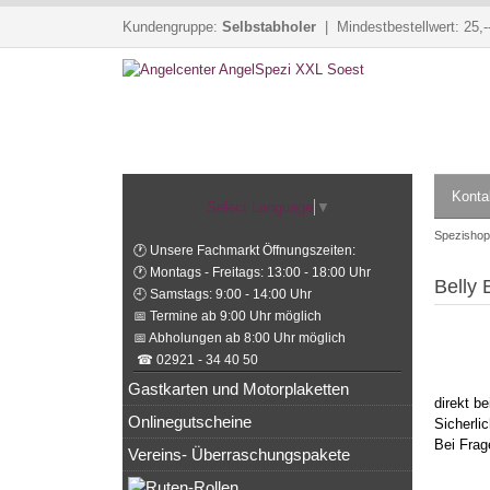
Kundengruppe:
Selbstabholer
| Mindestbestellwert: 25,-
Konta
Select Language
▼
Spezishop
🕐 Unsere Fachmarkt Öffnungszeiten:
🕐 Montags - Freitags: 13:00 - 18:00 Uhr
Belly
🕘 Samstags: 9:00 - 14:00 Uhr
📅 Termine ab 9:00 Uhr möglich
📅 Abholungen ab 8:00 Uhr möglich
☎ 02921 - 34 40 50
Gastkarten und Motorplaketten
direkt b
Onlinegutscheine
Sicherli
Bei Frag
Vereins- Überraschungspakete