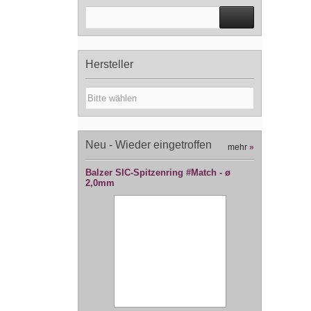
Hersteller
Neu - Wieder eingetroffen
mehr
»
Balzer SIC-Spitzenring #Match - ø
2,0mm