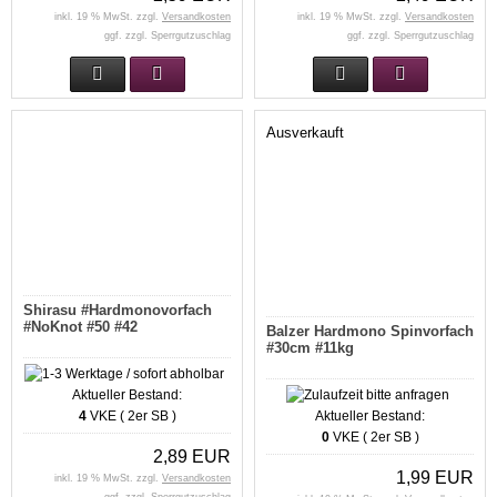
inkl. 19 % MwSt. zzgl.
Versandkosten
inkl. 19 % MwSt. zzgl.
Versandkosten
ggf. zzgl. Sperrgutzuschlag
ggf. zzgl. Sperrgutzuschlag
Ausverkauft
Shirasu #Hardmonovorfach
#NoKnot #50 #42
Balzer Hardmono Spinvorfach
#30cm #11kg
Aktueller Bestand:
4
VKE ( 2er SB )
Aktueller Bestand:
0
VKE ( 2er SB )
2,89 EUR
1,99 EUR
inkl. 19 % MwSt. zzgl.
Versandkosten