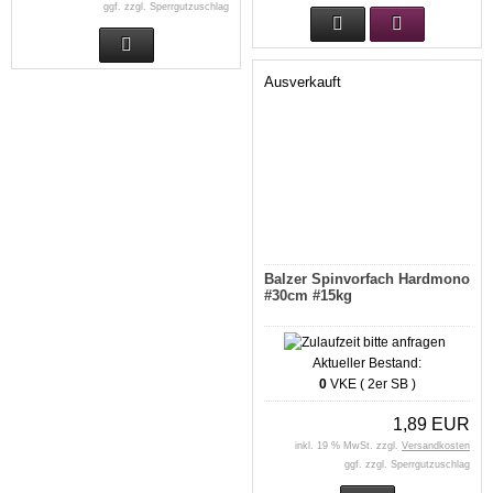
ggf. zzgl. Sperrgutzuschlag
Ausverkauft
Balzer Spinvorfach Hardmono
#30cm #15kg
Aktueller Bestand:
0
VKE ( 2er SB )
1,89 EUR
inkl. 19 % MwSt. zzgl.
Versandkosten
ggf. zzgl. Sperrgutzuschlag