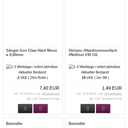
Sänger Iron Claw Hard Mono
Shirasu #Hardmonovorfach
ø 0,60mm
#NoKnot #30 #11
Aktueller Bestand:
Aktueller Bestand:
2
VKE ( 25m Rolle )
10
VKE ( 2er SB )
7,40 EUR
1,49 EUR
inkl. 19 % MwSt. zzgl.
Versandkosten
inkl. 19 % MwSt. zzgl.
Versandkosten
ggf. zzgl. Sperrgutzuschlag
ggf. zzgl. Sperrgutzuschlag
Bestseller
Bestseller