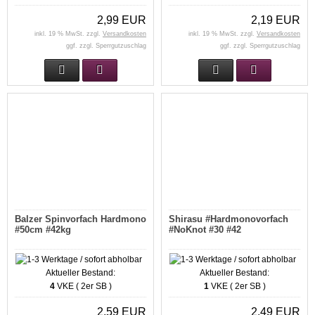
2,99 EUR
2,19 EUR
inkl. 19 % MwSt. zzgl.
Versandkosten
inkl. 19 % MwSt. zzgl.
Versandkosten
ggf. zzgl. Sperrgutzuschlag
ggf. zzgl. Sperrgutzuschlag
Balzer Spinvorfach Hardmono
Shirasu #Hardmonovorfach
#50cm #42kg
#NoKnot #30 #42
Aktueller Bestand:
Aktueller Bestand:
4
VKE ( 2er SB )
1
VKE ( 2er SB )
2,59 EUR
2,49 EUR