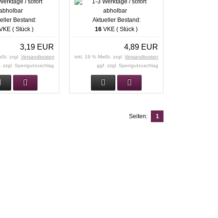
eller Bestand:
Aktueller Bestand:
VKE ( Stück )
16
VKE ( Stück )
3,19 EUR
4,89 EUR
wSt. zzgl.
Versandkosten
inkl. 19 % MwSt. zzgl.
Versandkosten
. zzgl. Sperrgutzuschlag
ggf. zzgl. Sperrgutzuschlag
Seiten:
1