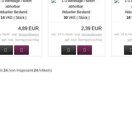
Aktueller Bestand:
Aktueller Bestand:
Aktu
14
VKE ( Stück )
30
VKE ( Stück )
18
4,89 EUR
2,39 EUR
 % MwSt. zzgl.
Versandkosten
inkl. 19 % MwSt. zzgl.
Versandkosten
inkl. 19 % M
ggf. zzgl. Sperrgutzuschlag
ggf. zzgl. Sperrgutzuschlag
ggf
is
24
(von insgesamt
24
Artikeln)