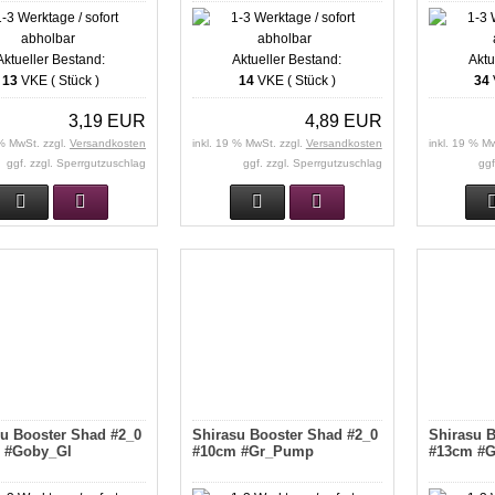
Aktueller Bestand:
Aktueller Bestand:
Aktu
13
VKE ( Stück )
14
VKE ( Stück )
34
3,19 EUR
4,89 EUR
 % MwSt. zzgl.
Versandkosten
inkl. 19 % MwSt. zzgl.
Versandkosten
inkl. 19 % M
ggf. zzgl. Sperrgutzuschlag
ggf. zzgl. Sperrgutzuschlag
ggf
su Booster Shad #2_0
Shirasu Booster Shad #2_0
Shirasu B
 #Goby_Gl
#10cm #Gr_Pump
#13cm #