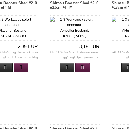
su Booster Shad #2_0
Shirasu Booster Shad #2_0
Shirasu B
 #P_M
#13cm #P_M
#17cm #
Aktueller Bestand:
Aktueller Bestand:
Aktu
31
VKE ( Stück )
8
VKE ( Stück )
4
V
2,39 EUR
3,19 EUR
 % MwSt. zzgl.
Versandkosten
inkl. 19 % MwSt. zzgl.
Versandkosten
inkl. 19 % M
ggf. zzgl. Sperrgutzuschlag
ggf. zzgl. Sperrgutzuschlag
ggf
su Booster Shad #2_0
Shirasu Booster Shad #2_0
Shirasu B