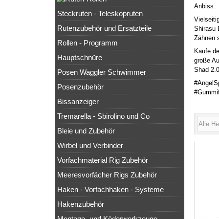
Anbiss.
Steckruten - Teleskopruten
Vielseit
Rutenzubehör und Ersatzteile
Shirasu 
Zähnen s
Rollen - Programm
Kaufe de
Hauptschnüre
große Au
Shad 2.0
Posen Waggler Schwimmer
#AngelS
Posenzubehör
#Gummif
Bissanzeiger
Tremarella - Sbirolino und Co
Bleie und Zubehör
Wirbel und Verbinder
Vorfachmaterial Rig Zubehör
Meeresvorfächer Rigs Zubehör
Haken - Vorfachhaken - Systeme
Hakenzubehör
Montage- und Köderwerkzeuge