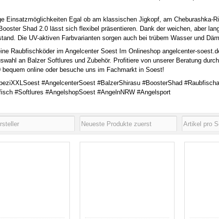
ige Einsatzmöglichkeiten Egal ob am klassischen Jigkopf, am Cheburashka-R
Booster Shad 2.0 lässt sich flexibel präsentieren. Dank der weichen, aber l
tand. Die UV-aktiven Farbvarianten sorgen auch bei trübem Wasser und Dämm
ine Raubfischköder im Angelcenter Soest Im Onlineshop angelcenter-soest.de
swahl an Balzer Softlures und Zubehör. Profitiere von unserer Beratung durch
 bequem online oder besuche uns im Fachmarkt in Soest!
peziXXLSoest #AngelcenterSoest #BalzerShirasu #BoosterShad #Raubfischa
isch #Softlures #AngelshopSoest #AngelnNRW #Angelsport