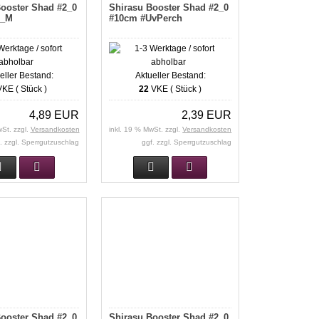
ooster Shad #2_0
Shirasu Booster Shad #2_0
P_M
#10cm #UvPerch
eller Bestand:
Aktueller Bestand:
KE ( Stück )
22
VKE ( Stück )
4,89 EUR
2,39 EUR
wSt. zzgl.
Versandkosten
inkl. 19 % MwSt. zzgl.
Versandkosten
. zzgl. Sperrgutzuschlag
ggf. zzgl. Sperrgutzuschlag
ooster Shad #2_0
Shirasu Booster Shad #2_0