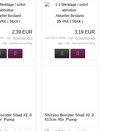
eller Bestand:
Aktueller Bestand:
VKE ( Stück )
15
VKE ( Stück )
2,39 EUR
3,19 EUR
wSt. zzgl.
Versandkosten
inkl. 19 % MwSt. zzgl.
Versandkosten
. zzgl. Sperrgutzuschlag
ggf. zzgl. Sperrgutzuschlag
ooster Shad #2_0
Shirasu Booster Shad #2_0
Gr_Pump
#17cm #Gr_Pump