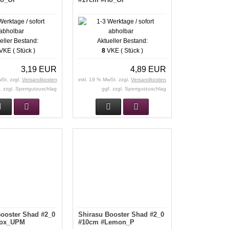
eller Bestand:
Aktueller Bestand:
VKE ( Stück )
8
VKE ( Stück )
3,19 EUR
4,89 EUR
wSt. zzgl.
Versandkosten
inkl. 19 % MwSt. zzgl.
Versandkosten
. zzgl. Sperrgutzuschlag
ggf. zzgl. Sperrgutzuschlag
ooster Shad #2_0
Shirasu Booster Shad #2_0
Tox_UPM
#10cm #Lemon_P