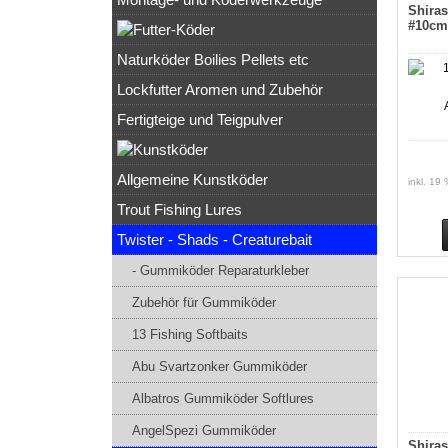
Shira
#10cm
Naturköder Boilies Pellets etc
Lockfutter Aromen und Zubehör
Fertigteige und Teigpulver
Allgemeine Kunstköder
inkl. 19
Trout Fishing Lures
Twister - Shads - Creaturebait
- Gummiköder Reparaturkleber
Zubehör für Gummiköder
13 Fishing Softbaits
Abu Svartzonker Gummiköder
Albatros Gummiköder Softlures
AngelSpezi Gummiköder
Shira