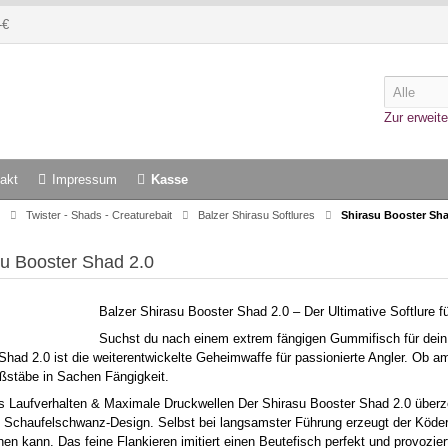
-€
Zur erweite
akt
Impressum
Kasse
Twister - Shads - Creaturebait
Balzer Shirasu Softlures
Shirasu Booster Sha
su Booster Shad 2.0
Balzer Shirasu Booster Shad 2.0 – Der Ultimative Softlure 
Suchst du nach einem extrem fängigen Gummifisch für dein
Shad 2.0 ist die weiterentwickelte Geheimwaffe für passionierte Angler. Ob a
stäbe in Sachen Fängigkeit.
s Laufverhalten & Maximale Druckwellen Der Shirasu Booster Shad 2.0 überze
e Schaufelschwanz-Design. Selbst bei langsamster Führung erzeugt der Köde
hen kann. Das feine Flankieren imitiert einen Beutefisch perfekt und provozi