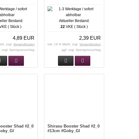
eller Bestand:
Aktueller Bestand:
VKE ( Stück )
22
VKE ( Stück )
4,89 EUR
2,39 EUR
wSt. zzgl.
Versandkosten
inkl. 19 % MwSt. zzgl.
Versandkosten
. zzgl. Sperrgutzuschlag
ggf. zzgl. Sperrgutzuschlag
ooster Shad #2_0
Shirasu Booster Shad #2_0
oby_Gl
#13cm #Goby_Gl