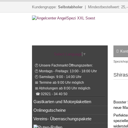
Kundengruppe:
Selbstabholer
| Mindestbestellwert: 25,-
Kont
Select Language
▼
Spezishop
🕐 Unsere Fachmarkt Öffnungszeiten:
🕐 Montags - Freitags: 13:00 - 18:00 Uhr
Shira
🕘 Samstags: 9:00 - 14:00 Uhr
📅 Termine ab 9:00 Uhr möglich
📅 Abholungen ab 8:00 Uhr möglich
☎ 02921 - 34 40 50
Gastkarten und Motorplaketten
Booster 
neue Maß
Onlinegutscheine
Perfekte
Vereins- Überraschungspakete
speziell
widerste