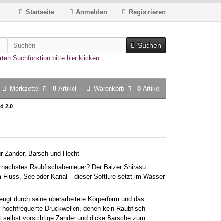
Startseite
Anmelden
Registrieren
Suchen
rten Suchfunktion bitte hier klicken
Merkzettel
0
Artikel
Warenkorb
0
Artikel
d 2.0
für Zander, Barsch und Hecht
 nächstes Raubfischabenteuer? Der Balzer Shirasu
m Fluss, See oder Kanal – dieser Softlure setzt im Wasser
ugt durch seine überarbeitete Körperform und das
r hochfrequente Druckwellen, denen kein Raubfisch
ert selbst vorsichtige Zander und dicke Barsche zum