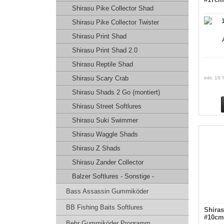
Shirasu Pike Collector Shad
Shirasu Pike Collector Twister
Shirasu Print Shad
Shirasu Print Shad 2.0
Shirasu Reptile Shad
Shirasu Scary Crab
inkl. 19
Shirasu Shads 2 Go (montiert)
Shirasu Street Softlures
Shirasu Suki Swimmer
Shirasu Waggle Shads
Shirasu Z Shads
Shirasu Zander Collector
Balzer Softlures - Sonstige -
Bass Assassin Gummiköder
BB Fishing Baits Softlures
Shira
#10cm
Behr Gummiköder Programm