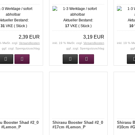
Aktueller Bestand:
Aktueller Bestand:
Aktu
31
VKE ( Stück )
17
VKE ( Stück )
10
2,39 EUR
3,19 EUR
 % MwSt. zzgl.
Versandkosten
inkl. 19 % MwSt. zzgl.
Versandkosten
inkl. 19 % M
ggf. zzgl. Sperrgutzuschlag
ggf. zzgl. Sperrgutzuschlag
ggf
su Booster Shad #2_0
Shirasu Booster Shad #2_0
Shirasu B
 #Lemon_P
#17cm #Lemon_P
#10cm #G