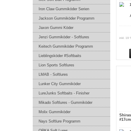
Iron Claw Gummiköder Serien
Jackson Gummiköder Programm
Jaxon Gummi Köder
Jenzi Gummiköder - Softlures
inkl. 19
Keitech Gummiköder Programm
Lieblingsköder #Softbaits
Lion Sports Softlures
LMAB - Softlures
Lunker City Gummiköder
LureJunks Softbaits - Finisher
Mikado Softlures - Gummiköder
Molix Gummiköder
Shira
#17cm
Nays Softlure Programm
ORKA Soft Lures