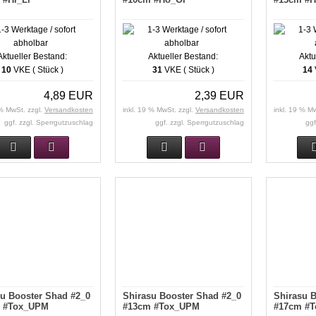
Aktueller Bestand:
Aktueller Bestand:
Aktu
10
VKE ( Stück )
31
VKE ( Stück )
14
4,89 EUR
2,39 EUR
 % MwSt. zzgl.
Versandkosten
inkl. 19 % MwSt. zzgl.
Versandkosten
inkl. 19 % M
ggf. zzgl. Sperrgutzuschlag
ggf. zzgl. Sperrgutzuschlag
ggf
su Booster Shad #2_0
Shirasu Booster Shad #2_0
Shirasu B
 #Tox_UPM
#13cm #Tox_UPM
#17cm #