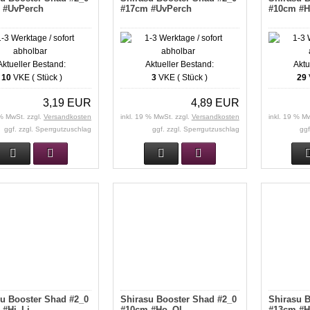
 #UvPerch
#17cm #UvPerch
#10cm #H
Aktueller Bestand:
Aktueller Bestand:
Aktu
10
VKE ( Stück )
3
VKE ( Stück )
29
3,19 EUR
4,89 EUR
 % MwSt. zzgl.
Versandkosten
inkl. 19 % MwSt. zzgl.
Versandkosten
inkl. 19 % M
ggf. zzgl. Sperrgutzuschlag
ggf. zzgl. Sperrgutzuschlag
ggf
su Booster Shad #2_0
Shirasu Booster Shad #2_0
Shirasu B
 #Hi_Li
#10cm #Ho_Ol
#13cm #H