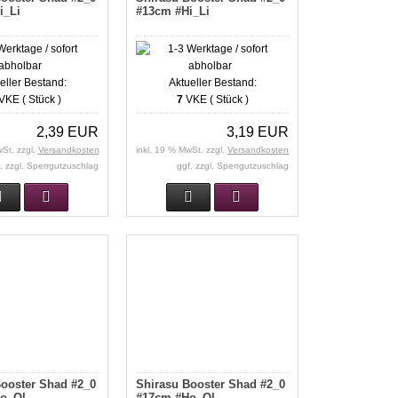
i_Li
#13cm #Hi_Li
eller Bestand:
Aktueller Bestand:
VKE ( Stück )
7
VKE ( Stück )
2,39 EUR
3,19 EUR
wSt. zzgl.
Versandkosten
inkl. 19 % MwSt. zzgl.
Versandkosten
. zzgl. Sperrgutzuschlag
ggf. zzgl. Sperrgutzuschlag
ooster Shad #2_0
Shirasu Booster Shad #2_0
o_Ol
#17cm #Ho_Ol