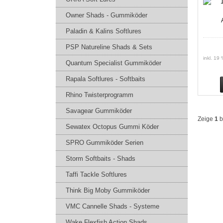
Owner Shads - Gummiköder
Paladin & Kalins Softlures
PSP Natureline Shads & Sets
inkl. 19
Quantum Specialist Gummiköder
Rapala Softlures - Softbaits
Rhino Twisterprogramm
Savagear Gummiköder
Zeige
1
b
Sewatex Octopus Gummi Köder
SPRO Gummiköder Serien
Storm Softbaits - Shads
Taffi Tackle Softlures
Think Big Moby Gummiköder
VMC Cannelle Shads - Systeme
Wake Flexfish Action Shads