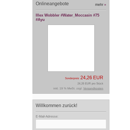
Onlineangebote
mehr
»
Illex Wobbler #Water_Moccasin #75
#Ayu
24,26 EUR
Sonderpreis
24,26 EUR pro Stück
inkl. 19 % MwSt. zzgl.
Versandkosten
Willkommen zurück!
E-Mail-Adresse: