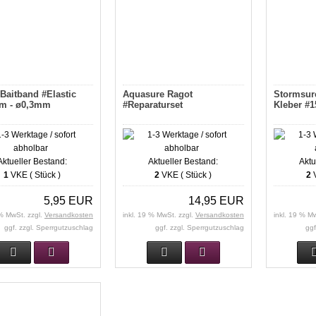
Baitband #Elastic
Aquasure Ragot
Stormsur
m - ø0,3mm
#Reparaturset
Kleber #1
Aktueller Bestand:
Aktueller Bestand:
Aktu
1
VKE ( Stück )
2
VKE ( Stück )
2
V
5,95 EUR
14,95 EUR
 % MwSt. zzgl.
Versandkosten
inkl. 19 % MwSt. zzgl.
Versandkosten
inkl. 19 % M
ggf. zzgl. Sperrgutzuschlag
ggf. zzgl. Sperrgutzuschlag
ggf