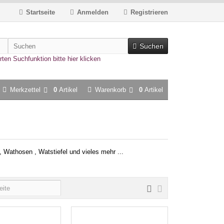
Startseite
Anmelden
Registrieren
Suchen
rten Suchfunktion bitte hier klicken
Merkzettel
0
Artikel
Warenkorb
0
Artikel
l, Wathosen , Watstiefel und vieles mehr ...