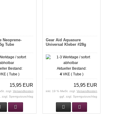
e Neoprene-
Gear Aid Aquasure
5g Tube
Universal Kleber #28g
eller Bestand:
Aktueller Bestand:
KE ( Tube )
4
VKE ( Tube )
15,95 EUR
15,95 EUR
wSt. zzgl.
Versandkosten
inkl. 19 % MwSt. zzgl.
Versandkosten
. zzgl. Sperrgutzuschlag
ggf. zzgl. Sperrgutzuschlag