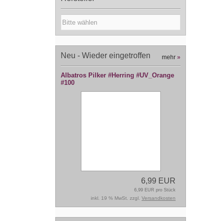
Neu - Wieder eingetroffen
mehr
»
Albatros Pilker #Herring #UV_Orange
#100
6,99 EUR
6,99 EUR pro Stück
inkl. 19 % MwSt. zzgl.
Versandkosten