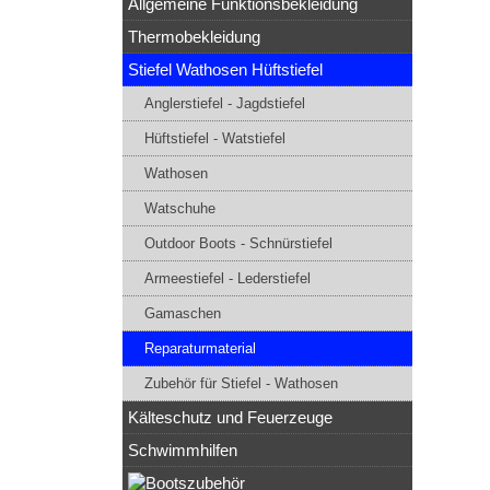
Allgemeine Funktionsbekleidung
Thermobekleidung
Stiefel Wathosen Hüftstiefel
Anglerstiefel - Jagdstiefel
Hüftstiefel - Watstiefel
Wathosen
Watschuhe
Outdoor Boots - Schnürstiefel
Armeestiefel - Lederstiefel
Gamaschen
Reparaturmaterial
Zubehör für Stiefel - Wathosen
Kälteschutz und Feuerzeuge
Schwimmhilfen