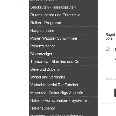
Steckruten - Teleskopruten
Rutenzubehör und Ersatzteile
Rollen - Programm
Hauptschnüre
Ragot 
Posen Waggler Schwimmer
ø0,2m
Posenzubehör
Bissanzeiger
Tremarella - Sbirolino und Co
Bleie und Zubehör
Wirbel und Verbinder
inkl. 19
Vorfachmaterial Rig Zubehör
Meeresvorfächer Rigs Zubehör
Haken - Vorfachhaken - Systeme
Hakenzubehör
Montage- und Köderwerkzeuge