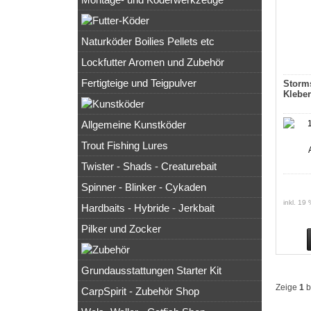
Naturköder Boilies Pellets etc
Lockfutter Aromen und Zubehör
Fertigteige und Teigpulver
Storm
Klebe
Allgemeine Kunstköder
Trout Fishing Lures
Twister - Shads - Creaturebait
Spinner - Blinker - Cykaden
inkl. 19
Hardbaits - Hybride - Jerkbait
Pilker und Zocker
Grundausstattungen Starter Kit
Zeige
1
b
CarpSpirit - Zubehör Shop