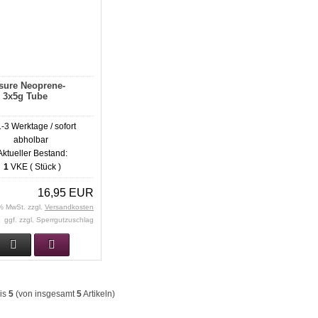
sure Neoprene-
r 3x5g Tube
Aktueller Bestand:
1
VKE ( Stück )
16,95 EUR
 % MwSt. zzgl.
Versandkosten
ggf. zzgl. Sperrgutzuschlag
is
5
(von insgesamt
5
Artikeln)