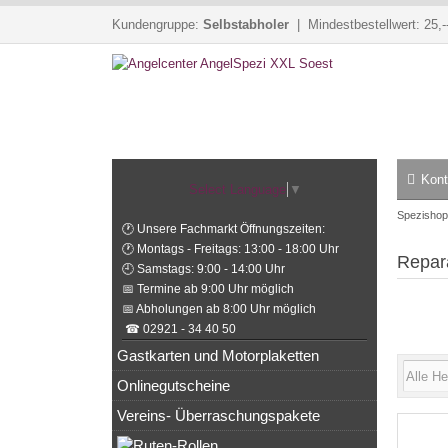
Kundengruppe:
Selbstabholer
| Mindestbestellwert: 25,-
Kont
Select Language
▼
Spezishop
🕐 Unsere Fachmarkt Öffnungszeiten:
🕐 Montags - Freitags: 13:00 - 18:00 Uhr
Repara
🕘 Samstags: 9:00 - 14:00 Uhr
📅 Termine ab 9:00 Uhr möglich
📅 Abholungen ab 8:00 Uhr möglich
☎ 02921 - 34 40 50
Gastkarten und Motorplaketten
Onlinegutscheine
Vereins- Überraschungspakete