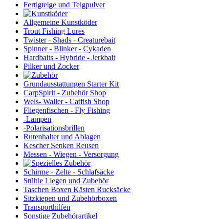
Fertigteige und Teigpulver
Allgemeine Kunstköder
Trout Fishing Lures
Twister - Shads - Creaturebait
Spinner - Blinker - Cykaden
Hardbaits - Hybride - Jerkbait
Pilker und Zocker
Grundausstattungen Starter Kit
CarpSpirit - Zubehör Shop
Wels- Waller - Catfish Shop
Fliegenfischen - Fly Fishing
-Lampen
-Polarisationsbrillen
Rutenhalter und Ablagen
Kescher Senken Reusen
Messen - Wiegen - Versorgung
Schirme - Zelte - Schlafsäcke
Stühle Liegen und Zubehör
Taschen Boxen Kästen Rucksäcke
Sitzkiepen und Zubehörboxen
Transporthilfen
Sonstige Zubehörartikel