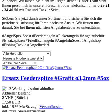
Zubehör? Wir lassen Sie nicht im Regen stehen! Unser Team steht
Ihnen persönlich in unserem Geschäft oder telefonisch unter
0 29 21
- 34 40 50
mit Rat und Tat zur Seite.
Stöbern Sie jetzt durch unser Sortiment und sichern Sie sich die
perfekte Ausrüstung für Ihren nächsten Ansitz. Wir freuen uns
darauf, Sie bei Ihrem nächsten Angelabenteuer zu unterstützen!
#AngelSpeziSoest #Feederangeln #Pickerangeln #Angelzubehör
#Ersatzspitzen #Friedfischangeln #AngelnInSoest #Angelshop
#FishingTackle #Angelbedarf
Ersatz Feederspitze #Grafit ø3,2mm #5oz
Aktueller Bestand:
2
VKE ( Stück )
17,50 EUR
inkl. 19 % MwSt. zzgl.
Versandkosten
ggf. zzgl. Sperrgutzuschlag