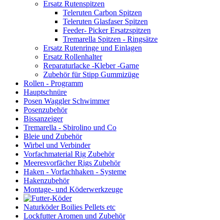
Ersatz Rutenspitzen
Teleruten Carbon Spitzen
Teleruten Glasfaser Spitzen
Feeder- Picker Ersatzspitzen
Tremarella Spitzen - Ringsätze
Ersatz Rutenringe und Einlagen
Ersatz Rollenhalter
Reparaturlacke -Kleber -Garne
Zubehör für Stipp Gummizüge
Rollen - Programm
Hauptschnüre
Posen Waggler Schwimmer
Posenzubehör
Bissanzeiger
Tremarella - Sbirolino und Co
Bleie und Zubehör
Wirbel und Verbinder
Vorfachmaterial Rig Zubehör
Meeresvorfächer Rigs Zubehör
Haken - Vorfachhaken - Systeme
Hakenzubehör
Montage- und Köderwerkzeuge
Naturköder Boilies Pellets etc
Lockfutter Aromen und Zubehör