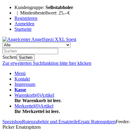
Kundengruppe:
Selbstabholer
| Mindestbestellwert: 25,--€
Registrieren
Anmelden
Startseite
Suchen
Suchen
Zur erweiterten Suchfunktion bitte hier klicken
Menü
Kontakt
Impressum
Kasse
Warenkorb
(
0
)
Artikel
Ihr Warenkorb ist leer.
Merkzettel
(
0
)
Artikel
Ihr Merkzettel ist leer.
Spezishop
Rutenzubehör und Ersatzteile
Ersatz Rutenspitzen
Feeder-
Picker Ersatzspitzen