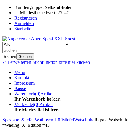
Kundengruppe:
Selbstabholer
| Mindestbestellwert: 25,--€
Registrieren
Anmelden
Startseite
Suchen
Suchen
Zur erweiterten Suchfunktion bitte hier klicken
Menü
Kontakt
Impressum
Kasse
Warenkorb
(
0
)
Artikel
Ihr Warenkorb ist leer.
Merkzettel
(
0
)
Artikel
Ihr Merkzettel ist leer.
Spezishop
Stiefel Wathosen Hüftstiefel
Watschuhe
Rapala Watschuh
#Wading_X_Edition #43