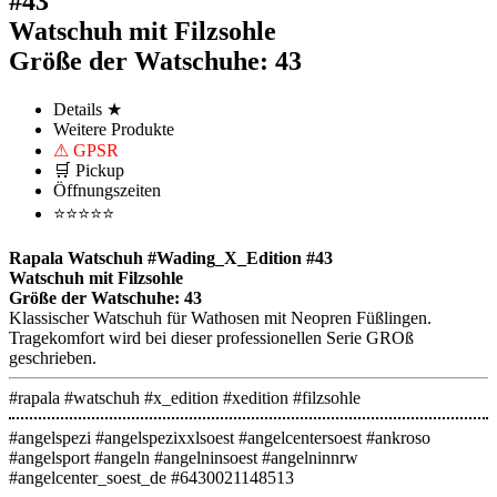
#43
Watschuh mit Filzsohle
Größe der Watschuhe: 43
Details ★
Weitere Produkte
⚠ GPSR
🛒 Pickup
Öffnungszeiten
⭐⭐⭐⭐⭐
Rapala Watschuh #Wading_X_Edition #43
Watschuh mit Filzsohle
Größe der Watschuhe: 43
Klassischer Watschuh für Wathosen mit Neopren Füßlingen.
Tragekomfort wird bei dieser professionellen Serie GROß
geschrieben.
#rapala #watschuh #x_edition #xedition #filzsohle
#angelspezi #angelspezixxlsoest #angelcentersoest #ankroso
#angelsport #angeln #angelninsoest #angelninnrw
#angelcenter_soest_de #6430021148513