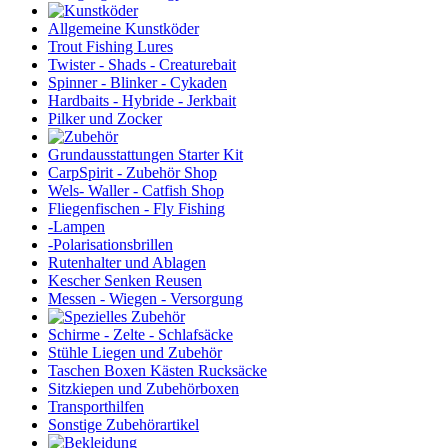
Allgemeine Kunstköder
Trout Fishing Lures
Twister - Shads - Creaturebait
Spinner - Blinker - Cykaden
Hardbaits - Hybride - Jerkbait
Pilker und Zocker
Grundausstattungen Starter Kit
CarpSpirit - Zubehör Shop
Wels- Waller - Catfish Shop
Fliegenfischen - Fly Fishing
-Lampen
-Polarisationsbrillen
Rutenhalter und Ablagen
Kescher Senken Reusen
Messen - Wiegen - Versorgung
Schirme - Zelte - Schlafsäcke
Stühle Liegen und Zubehör
Taschen Boxen Kästen Rucksäcke
Sitzkiepen und Zubehörboxen
Transporthilfen
Sonstige Zubehörartikel