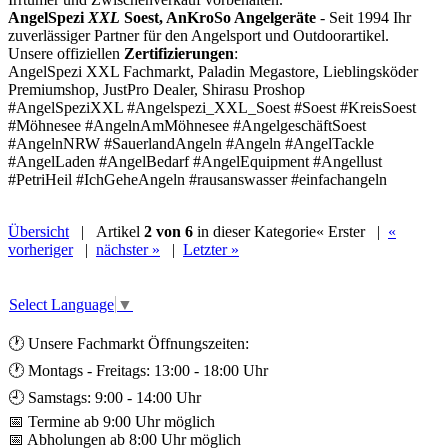
AngelSpezi
XXL
Soest, AnKroSo Angelgeräte
- Seit 1994 Ihr
zuverlässiger Partner für den Angelsport und Outdoorartikel.
Unsere offiziellen
Zertifizierungen
:
AngelSpezi XXL Fachmarkt, Paladin Megastore, Lieblingsköder
Premiumshop, JustPro Dealer, Shirasu Proshop
#AngelSpeziXXL #Angelspezi_XXL_Soest #Soest #KreisSoest
#Möhnesee #AngelnAmMöhnesee #AngelgeschäftSoest
#AngelnNRW #SauerlandAngeln #Angeln #AngelTackle
#AngelLaden #AngelBedarf #AngelEquipment #Angellust
#PetriHeil #IchGeheAngeln #rausanswasser #einfachangeln
Übersicht
| Artikel
2 von 6
in dieser Kategorie
« Erster
|
«
vorheriger
|
nächster »
|
Letzter »
Select Language
▼
🕐 Unsere Fachmarkt Öffnungszeiten:
🕐 Montags - Freitags: 13:00 - 18:00 Uhr
🕘 Samstags: 9:00 - 14:00 Uhr
📅 Termine ab 9:00 Uhr möglich
📅 Abholungen ab 8:00 Uhr möglich