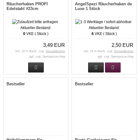
Räucherhaken PROFI
AngelSpezi Räucherhaken de
Edelstahl #23cm
Luxe 1 Stück
Aktueller Bestand:
Aktueller Bestand:
0
VKE ( Stück )
6
VKE ( Stück )
3,49 EUR
2,50 EUR
inkl. 19 % MwSt. zzgl.
Versandkosten
inkl. 19 % MwSt. zzgl.
Versandkosten
ggf. zzgl. Sperrgutzuschlag
ggf. zzgl. Sperrgutzuschlag
Bestseller
Bestseller
Halteklammern für
Peetz Gasheizung für