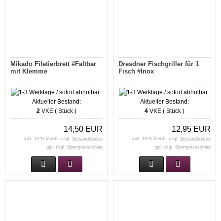
Mikado Filetierbrett #Faltbar
Dresdner Fischgriller für 1
mit Klemme
Fisch #Inox
Aktueller Bestand:
Aktueller Bestand:
2
VKE ( Stück )
4
VKE ( Stück )
14,50 EUR
12,95 EUR
inkl. 19 % MwSt. zzgl.
Versandkosten
inkl. 19 % MwSt. zzgl.
Versandkosten
ggf. zzgl. Sperrgutzuschlag
ggf. zzgl. Sperrgutzuschlag