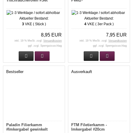
Tischräucheröfen #Set
Peetz-
Aktueller Bestand:
Aktueller Bestand:
3
VKE ( Stück )
4
VKE ( 3er Pack )
8,95 EUR
7,95 EUR
inkl. 19 % MwSt. zzgl.
Versandkosten
inkl. 19 % MwSt. zzgl.
Versandkosten
ggf. zzgl. Sperrgutzuschlag
ggf. zzgl. Sperrgutzuschlag
Bestseller
Ausverkauft
Paladin Filierkamm
FTM Filetierkamm -
#Imkergabel gewinkelt
Imkergabel #20cm