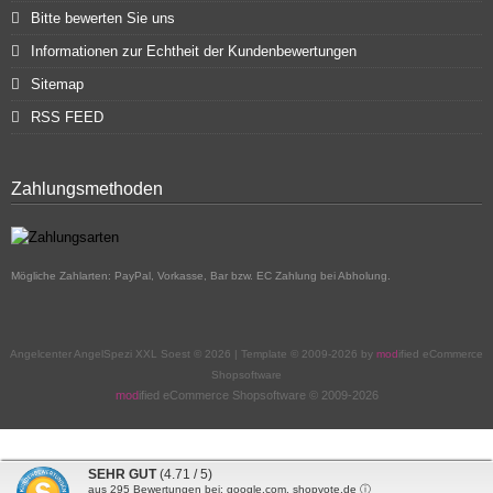
Bitte bewerten Sie uns
Informationen zur Echtheit der Kundenbewertungen
Sitemap
RSS FEED
Zahlungsmethoden
Mögliche Zahlarten: PayPal, Vorkasse, Bar bzw. EC Zahlung bei Abholung.
Angelcenter AngelSpezi XXL Soest © 2026 | Template © 2009-2026 by
mod
ified eCommerce
Shopsoftware
mod
ified eCommerce Shopsoftware © 2009-2026
SEHR GUT
(4.71 / 5)
aus
295
Bewertungen bei: google.com, shopvote.de ⓘ