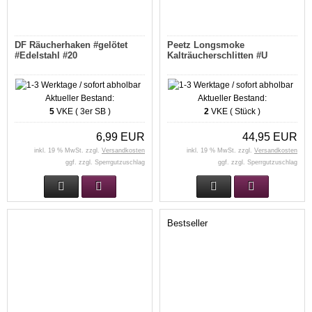
DF Räucherhaken #gelötet
Peetz Longsmoke
#Edelstahl #20
Kalträucherschlitten #U
Aktueller Bestand:
Aktueller Bestand:
5
VKE ( 3er SB )
2
VKE ( Stück )
6,99 EUR
44,95 EUR
inkl. 19 % MwSt. zzgl.
Versandkosten
inkl. 19 % MwSt. zzgl.
Versandkosten
ggf. zzgl. Sperrgutzuschlag
ggf. zzgl. Sperrgutzuschlag
Bestseller