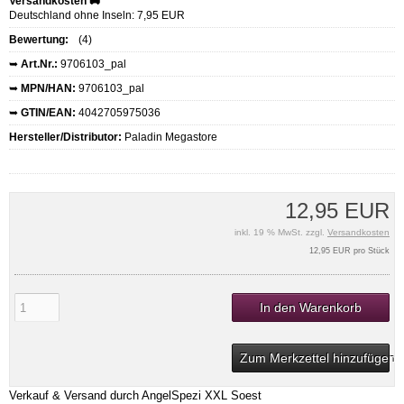
Versandkosten 🚚
Deutschland ohne Inseln: 7,95 EUR
Bewertung:
(4)
➥
Art.Nr.:
9706103_pal
➥
MPN/HAN:
9706103_pal
➥
GTIN/EAN:
4042705975036
Hersteller/Distributor:
Paladin Megastore
12,95 EUR
inkl. 19 % MwSt. zzgl.
Versandkosten
12,95 EUR pro Stück
In den Warenkorb
Zum Merkzettel hinzufügen
Verkauf & Versand durch
AngelSpezi XXL Soest