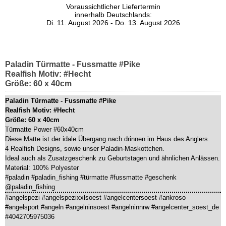
Voraussichtlicher Liefertermin
innerhalb Deutschlands:
Di. 11. August 2026 - Do. 13. August 2026
Paladin Türmatte - Fussmatte #Pike
Realfish Motiv: #Hecht
Größe: 60 x 40cm
Paladin Türmatte - Fussmatte #Pike
Realfish Motiv: #Hecht
Größe: 60 x 40cm
Türmatte Power #60x40cm
Diese Matte ist der idale Übergang nach drinnen im Haus des Anglers.
4 Realfish Designs, sowie unser Paladin-Maskottchen.
Ideal auch als Zusatzgeschenk zu Geburtstagen und ähnlichen Anlässen.
Material: 100% Polyester
#paladin #paladin_fishing #türmatte #fussmatte #geschenk
@paladin_fishing
#angelspezi #angelspezixxlsoest #angelcentersoest #ankroso
#angelsport #angeln #angelninsoest #angelninnrw #angelcenter_soest_de
#4042705975036