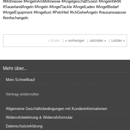
#Möhnesee #AngelnAmMöhnesee #AngelgeschäftSoest #AngelnNRW
#SauerlandAngeln #Angeln #AngelTackle #AngelLaden #AngelBedarf
#AngelEquipment #Angellust #PetriHeil #IchGeheAngeln #rausanswasser
#einfachangeln
« Erster
|
« vorheriger
|
nächster »
|
Letzter »
Mehr über...
Mein Schnellkauf
Vertrag widerrufen
Allgemeine Geschäftsbedingungen mit Kundeninformationen
Widerrufsbelehrung & Widerrufsformular
Datenschutzerklärung