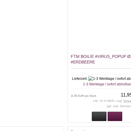
FTM BOILIE #VIRUS_POPUP 
#ERDBEERE
Lieferzeit:
1-3 Werktage / sofort abholba
11,9
11,95 EUR pro Stück
inkl. 19 % MwSt. zzgl.
Vers
ggf. zzgl. Sperrg