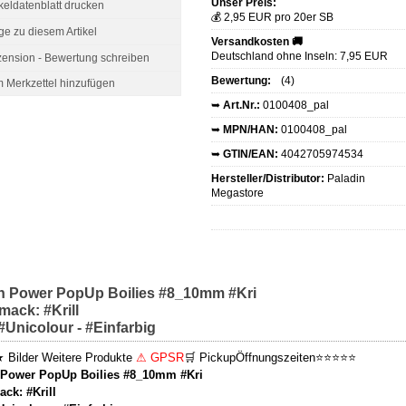
Unser Preis:
ikeldatenblatt drucken
💰 2,95 EUR pro 20er SB
ge zu diesem Artikel
Versandkosten 🚚
Deutschland ohne Inseln: 7,95 EUR
ension - Bewertung schreiben
Bewertung:
(4)
➥
Art.Nr.:
0100408_pal
➥
MPN/HAN:
0100408_pal
➥
GTIN/EAN:
4042705974534
Hersteller/Distributor:
Paladin
Megastore
n Power PopUp Boilies #8_10mm #Kri
ack: #Krill
 #Unicolour - #Einfarbig
★
Bilder
Weitere Produkte
⚠ GPSR
🛒 Pickup
Öffnungszeiten
⭐⭐⭐⭐⭐
 Power PopUp Boilies #8_10mm #Kri
ck: #Krill