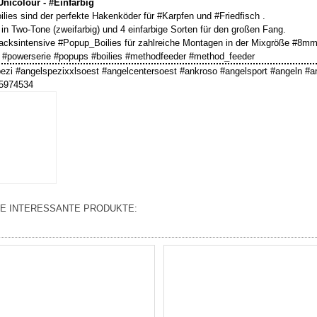
Unicolour - #Einfarbig
ilies sind der perfekte Hakenköder für #Karpfen und #Friedfisch .
 in Two-Tone (zweifarbig) und 4 einfarbige Sorten für den großen Fang.
cksintensive #Popup_Boilies für zahlreiche Montagen in der Mixgröße #8
 #powerserie #popups #boilies #methodfeeder #method_feeder
ezi #angelspezixxlsoest #angelcentersoest #ankroso #angelsport #angeln #a
5974534
E INTERESSANTE PRODUKTE: