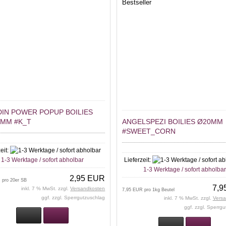
Bestseller
DIN POWER POPUP BOILIES
0MM #K_T
ANGELSPEZI BOILIES Ø20MM
#SWEET_CORN
eit:
1-3 Werktage / sofort abholbar
Lieferzeit:
1-3 Werktage / sofort abholba
2,95 EUR
 pro 20er SB
7,9
inkl. 7 % MwSt. zzgl.
Versandkosten
7,95 EUR pro 1kg Beutel
ggf. zzgl. Sperrgutzuschlag
inkl. 7 % MwSt. zzgl.
Vers
ggf. zzgl. Sperrg