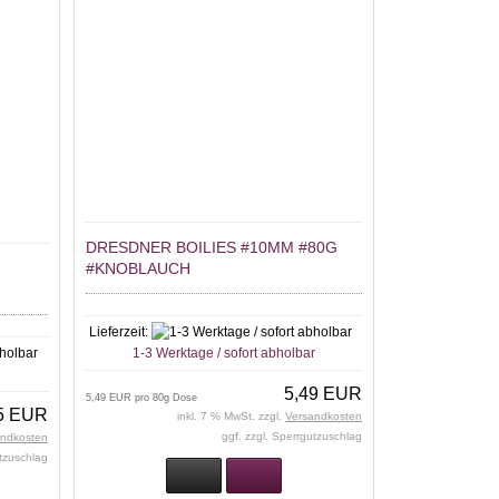
DRESDNER BOILIES #10MM #80G
#KNOBLAUCH
Lieferzeit:
1-3 Werktage / sofort abholbar
r
5,49 EUR
5,49 EUR pro 80g Dose
5 EUR
inkl. 7 % MwSt. zzgl.
Versandkosten
ggf. zzgl. Sperrgutzuschlag
andkosten
utzuschlag