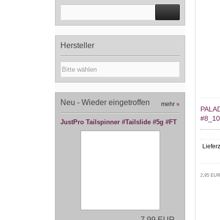
Hersteller
Neu - Wieder eingetroffen
mehr
»
PALA
#8_1
JustPro Tailspinner #Tailslide #5g #FT
Lieferz
2,95 EUR
7,99 EUR