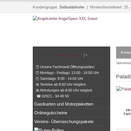
Kundengruppe:
Selbstabholer
| Mindestbestellwert: 25,-
Konta
Select Language
▼
Spezishop
🕐 Unsere Fachmarkt Öffnungszeiten:
🕐 Montags - Freitags: 13:00 - 18:00 Uhr
Palad
🕘 Samstags: 9:00 - 14:00 Uhr
📅 Termine ab 9:00 Uhr möglich
📅 Abholungen ab 8:00 Uhr möglich
☎ 02921 - 34 40 50
Gastkarten und Motorplaketten
kli
Onlinegutscheine
Farb
Vereins- Überraschungspakete