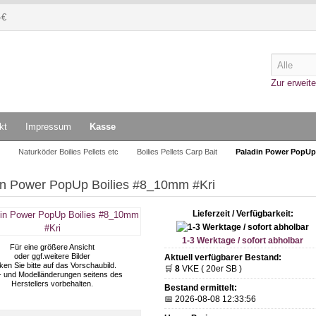
-€
Zur erweite
kt
Impressum
Kasse
Naturköder Boilies Pellets etc
Boilies Pellets Carp Bait
Paladin Power PopUp
in Power PopUp Boilies #8_10mm #Kri
Lieferzeit / Verfügbarkeit:
1-3 Werktage / sofort abholbar
Für eine größere Ansicht
oder ggf.weitere Bilder
Aktuell verfügbarer Bestand:
cken Sie bitte auf das Vorschaubild.
🛒
8
VKE ( 20er SB )
- und Modelländerungen seitens des
Herstellers vorbehalten.
Bestand ermittelt:
📅 2026-08-08 12:33:56