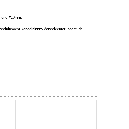
mm und #10mm.
ngelninsoest #angelninnrw #angelcenter_soest_de