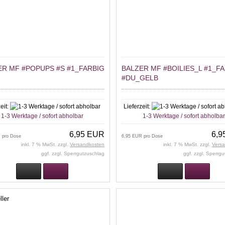
ER MF #POPUPS #S #1_FARBIG
BALZER MF #BOILIES_L #1_F
#DU_GELB
eit:
Lieferzeit:
1-3 Werktage / sofort abholbar
1-3 Werktage / sofort abholba
6,95 EUR
6,9
 pro Dose
6,95 EUR pro Dose
inkl. 7 % MwSt. zzgl.
Versandkosten
inkl. 7 % MwSt. zzgl.
Vers
ggf. zzgl. Sperrgutzuschlag
ggf. zzgl. Sperrg
ller