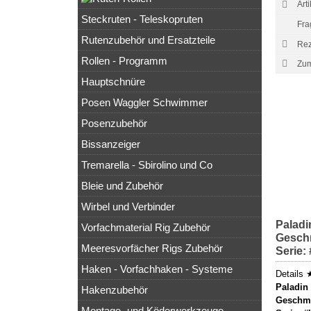
Art
Steckruten - Teleskopruten
Fra
Rutenzubehör und Ersatzteile
Rez
Rollen - Programm
Hauptschnüre
Posen Waggler Schwimmer
Posenzubehör
Bissanzeiger
Tremarella - Sbirolino und Co
Bleie und Zubehör
Wirbel und Verbinder
Paladi
Vorfachmaterial Rig Zubehör
Geschm
Meeresvorfächer Rigs Zubehör
Serie:
Haken - Vorfachhaken - Systeme
Details 
Paladin
Hakenzubehör
Geschma
Montage- und Köderwerkzeuge