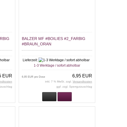
ARBIG
BALZER MF #BOILIES #2_FARBIG
#BRAUN_ORAN
Lieferzeit:
r
1-3 Werktage / sofort abholbar
5 EUR
6,95 EUR
6,95 EUR pro Dose
andkosten
inkl. 7 % MwSt. zzgl.
Versandkosten
utzuschlag
ggf. zzgl. Sperrgutzuschlag