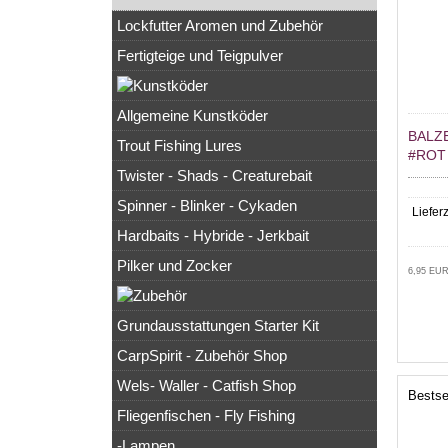
Lockfutter Aromen und Zubehör
Fertigteige und Teigpulver
Allgemeine Kunstköder
BALZ
Trout Fishing Lures
#ROT
Twister - Shads - Creaturebait
Spinner - Blinker - Cykaden
Lieferz
Hardbaits - Hybride - Jerkbait
Pilker und Zocker
6,95 EUR
Grundausstattungen Starter Kit
CarpSpirit - Zubehör Shop
Wels- Waller - Catfish Shop
Bestse
Fliegenfischen - Fly Fishing
-Lampen