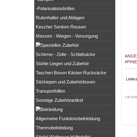
-Polarisationsbrillen
Rutenhalter und Ablagen
Kescher Senken Reusen
Messen - Wiegen - Versorgung
Schirme - Zelte - Schlafsäcke
ANGE
#PIN
Stühle Liegen und Zubehör
Taschen Boxen Kästen Rucksäcke
Lieferz
Sitzkiepen und Zubehörboxen
Transporthilfen
7,95 EUR
Sonstige Zubehörartikel
Allgemeine Funktionsbekleidung
Thermobekleidung
Stiefel Wathosen Hüftstiefel