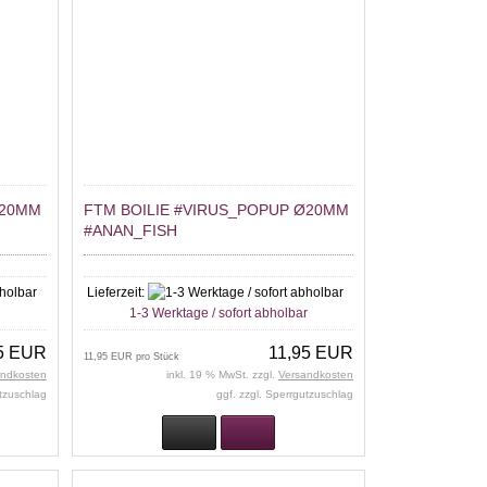
Ø20MM
FTM BOILIE #VIRUS_POPUP Ø20MM
#ANAN_FISH
Lieferzeit:
r
1-3 Werktage / sofort abholbar
5 EUR
11,95 EUR
11,95 EUR pro Stück
andkosten
inkl. 19 % MwSt. zzgl.
Versandkosten
utzuschlag
ggf. zzgl. Sperrgutzuschlag