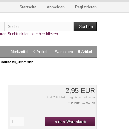
Startseite
Anmelden
Registrieren
Suchen
rten Suchfunktion bitte hier klicken
Merkzettel
0
Artikel
Warenkorb
0
Artikel
 Boilies #8_10mm #Kri
2,95 EUR
inkl. 7 % MwSt. zzgl.
Versandkosten
2,95 EUR pro 20er SB
In den Warenkorb