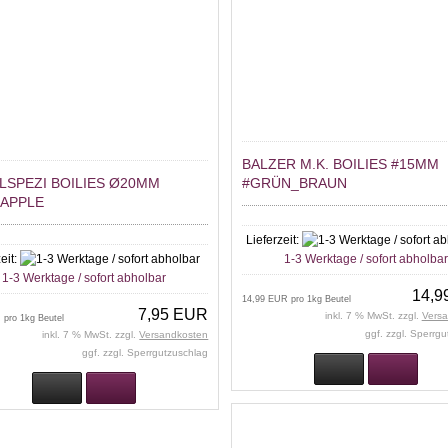
BALZER M.K. BOILIES #15MM
LSPEZI BOILIES Ø20MM
#GRÜN_BRAUN
EAPPLE
Lieferzeit:
eit:
1-3 Werktage / sofort abholba
1-3 Werktage / sofort abholbar
14,9
14,99 EUR pro 1kg Beutel
7,95 EUR
inkl. 7 % MwSt. zzgl.
Vers
 pro 1kg Beutel
ggf. zzgl. Sperrg
inkl. 7 % MwSt. zzgl.
Versandkosten
ggf. zzgl. Sperrgutzuschlag