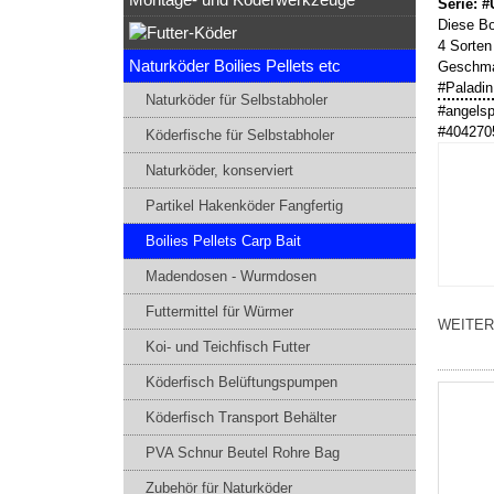
Serie: #
Diese Bo
4 Sorten
Naturköder Boilies Pellets etc
Geschma
#Paladin
Naturköder für Selbstabholer
#angelsp
#404270
Köderfische für Selbstabholer
Naturköder, konserviert
Partikel Hakenköder Fangfertig
Boilies Pellets Carp Bait
Madendosen - Wurmdosen
Futtermittel für Würmer
WEITER
Koi- und Teichfisch Futter
Köderfisch Belüftungspumpen
Köderfisch Transport Behälter
PVA Schnur Beutel Rohre Bag
Zubehör für Naturköder