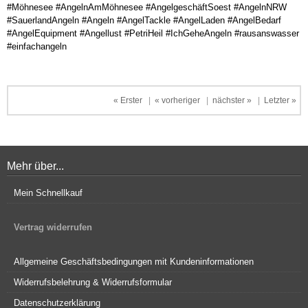
#Möhnesee #AngelnAmMöhnesee #AngelgeschäftSoest #AngelnNRW
#SauerlandAngeln #Angeln #AngelTackle #AngelLaden #AngelBedarf
#AngelEquipment #Angellust #PetriHeil #IchGeheAngeln #rausanswasser
#einfachangeln
« Erster
|
« vorheriger
|
nächster »
|
Letzter »
Mehr über...
Mein Schnellkauf
Vertrag widerrufen
Allgemeine Geschäftsbedingungen mit Kundeninformationen
Widerrufsbelehrung & Widerrufsformular
Datenschutzerklärung