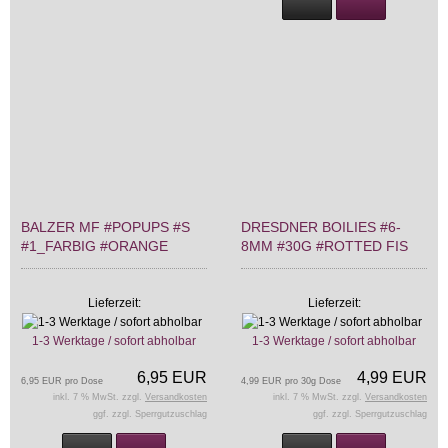
BALZER MF #POPUPS #S
DRESDNER BOILIES #6-
#1_FARBIG #ORANGE
8MM #30G #ROTTED FIS
Lieferzeit:
Lieferzeit:
1-3 Werktage / sofort abholbar
1-3 Werktage / sofort abholbar
6,95 EUR
4,99 EUR
6,95 EUR pro Dose
4,99 EUR pro 30g Dose
inkl. 7 % MwSt. zzgl.
Versandkosten
inkl. 7 % MwSt. zzgl.
Versandkosten
ggf. zzgl. Sperrgutzuschlag
ggf. zzgl. Sperrgutzuschlag