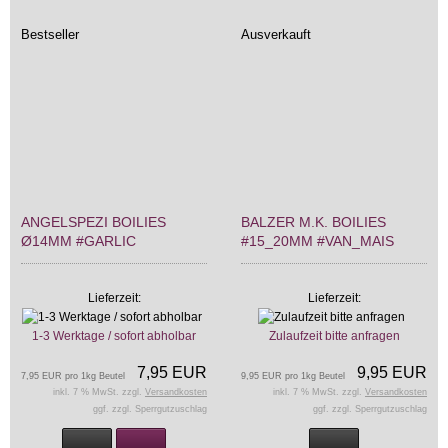
Bestseller
Ausverkauft
ANGELSPEZI BOILIES
BALZER M.K. BOILIES
Ø14MM #GARLIC
#15_20MM #VAN_MAIS
Lieferzeit:
Lieferzeit:
1-3 Werktage / sofort abholbar
Zulaufzeit bitte anfragen
7,95 EUR
9,95 EUR
7,95 EUR pro 1kg Beutel
9,95 EUR pro 1kg Beutel
inkl. 7 % MwSt. zzgl.
Versandkosten
inkl. 7 % MwSt. zzgl.
Versandkosten
ggf. zzgl. Sperrgutzuschlag
ggf. zzgl. Sperrgutzuschlag