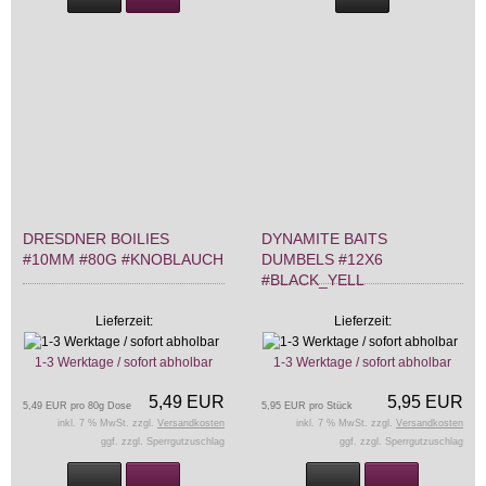
DRESDNER BOILIES
DYNAMITE BAITS
#10MM #80G #KNOBLAUCH
DUMBELS #12X6
#BLACK_YELL
Lieferzeit:
Lieferzeit:
1-3 Werktage / sofort abholbar
1-3 Werktage / sofort abholbar
5,49 EUR
5,95 EUR
5,49 EUR pro 80g Dose
5,95 EUR pro Stück
inkl. 7 % MwSt. zzgl.
Versandkosten
inkl. 7 % MwSt. zzgl.
Versandkosten
ggf. zzgl. Sperrgutzuschlag
ggf. zzgl. Sperrgutzuschlag