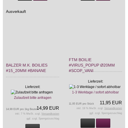
Ausverkauft
FTM BOILIE
BALZER M.K. BOILIES
#VIRUS_POPUP Ø20MM
#15_20MM #BANANE
#SCOP_VANI
Lieferzeit:
Lieferzeit:
1-3 Werktage / sofort abholbar
Zulaufzeit bitte anfragen
11,95 EUR
11,95 EUR pro Stück
14,99 EUR
inkl. 19 % MwSt. zzgl.
Versandkosten
14,99 EUR pro 1kg Beutel
ggf. zzgl. Sperrgutzuschlag
inkl. 7 % MwSt. zzgl.
Versandkosten
ggf. zzgl. Sperrgutzuschlag