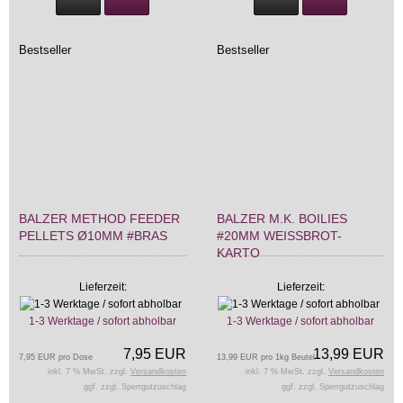
Bestseller
Bestseller
BALZER METHOD FEEDER
BALZER M.K. BOILIES
PELLETS Ø10MM #BRAS
#20MM WEISSBROT-K
ARTO
Lieferzeit:
Lieferzeit:
1-3 Werktage / sofort abholbar
1-3 Werktage / sofort abholbar
7,95 EUR
13,99 EUR
7,95 EUR pro Dose
13,99 EUR pro 1kg Beutel
inkl. 7 % MwSt. zzgl.
Versandkosten
inkl. 7 % MwSt. zzgl.
Versandkosten
ggf. zzgl. Sperrgutzuschlag
ggf. zzgl. Sperrgutzuschlag