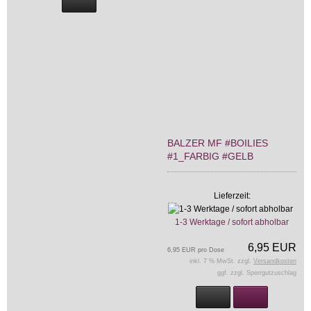
BALZER MF #BOILIES
#1_FARBIG #GELB
Lieferzeit:
1-3 Werktage / sofort abholbar
6,95 EUR
6,95 EUR pro Dose
inkl. 7 % MwSt. zzgl.
Versandkosten
ggf. zzgl. Sperrgutzuschlag