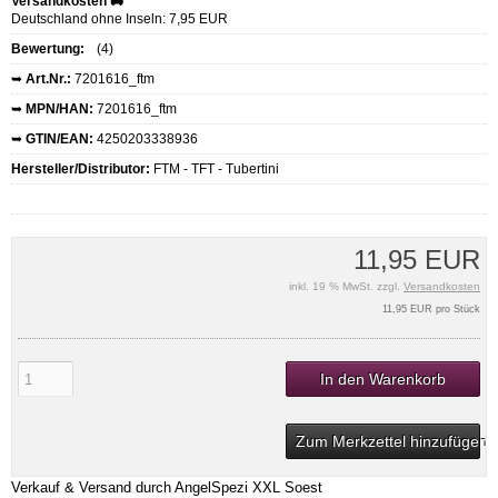
Versandkosten 🚚
Deutschland ohne Inseln: 7,95 EUR
Bewertung:
(4)
➥
Art.Nr.:
7201616_ftm
➥
MPN/HAN:
7201616_ftm
➥
GTIN/EAN:
4250203338936
Hersteller/Distributor:
FTM - TFT - Tubertini
11,95 EUR
inkl. 19 % MwSt. zzgl.
Versandkosten
11,95 EUR pro Stück
In den Warenkorb
Zum Merkzettel hinzufügen
Verkauf & Versand durch
AngelSpezi XXL Soest