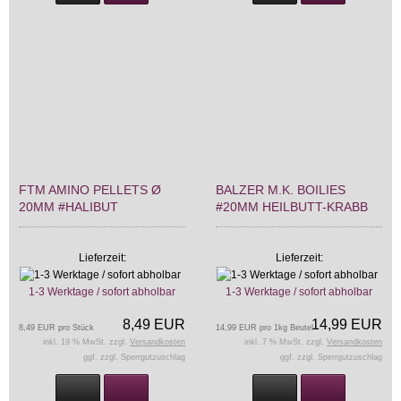
FTM AMINO PELLETS Ø
BALZER M.K. BOILIES
20MM #HALIBUT
#20MM HEILBUTT-KRABB
Lieferzeit:
Lieferzeit:
1-3 Werktage / sofort abholbar
1-3 Werktage / sofort abholbar
8,49 EUR
14,99 EUR
8,49 EUR pro Stück
14,99 EUR pro 1kg Beutel
inkl. 19 % MwSt. zzgl.
Versandkosten
inkl. 7 % MwSt. zzgl.
Versandkosten
ggf. zzgl. Sperrgutzuschlag
ggf. zzgl. Sperrgutzuschlag