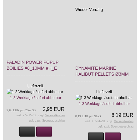
Wieder Vorrätig
PALADIN POWER POPUP
BOILIES #8_10MM #H_E
DYNAMITE MARINE
HALIBUT PELLETS Ø3MM
Lieferzeit:
Lieferzeit:
1-3 Werktage / sofort abholbar
1-3 Werktage / sofort abholbar
2,95 EUR
2,95 EUR pro 20er SB
8,19 EUR
inkl. 7 % MwSt. zzgl.
Versandkosten
8,19 EUR pro Stück
ggf. zzgl. Sperrgutzuschlag
inkl. 7 % MwSt. zzgl.
Versandkosten
ggf. zzgl. Sperrgutzuschlag