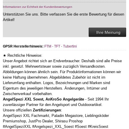
Informationen zur Echtheit der Kundenbewertungen
Unterstützen Sie uns. Bitte verfassen Sie die erste Bewertung für diesen
Artikel!
Ihre Meinung
GPSR Herstellerhinweis:
FTM - TFT - Tubertini
★ Rechtliche Hinweise:
Unser Angebot richtet sich an Endverbraucher. Deshalb sind alle Preise
inkl. gesetzl. Mehrwertsteuer sowie zuzüglich Versandkosten.
Abbildungen können ähnlich sein. Für Produktinformationen können wir
keine Haftung übernehmen. Abgebildetes Zubehör ist nicht im
Lieferumfang enthalten. Logos, Bezeichnungen und Marken sind
Eigentum des jeweiligen Herstellers. Änderungen, Irrtümer und
Zwischenverkauf vorbehalten.
AngelSpezi
XXL
Soest, AnKroSo Angelgeräte
- Seit 1994 Ihr
zuverlässiger Partner für den Angelsport und Outdoorartikel.
Unsere offiziellen
Zertifizierungen
:
AngelSpezi XXL Fachmarkt, Paladin Megastore, Lieblingsköder
Premiumshop, JustPro Dealer, Shirasu Proshop
#AngelSpeziXXL #Angelspezi_XXL_Soest #Soest #KreisSoest