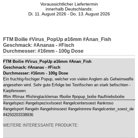
Voraussichtlicher Liefertermin
innerhalb Deutschlands:
Di. 11. August 2026 - Do. 13. August 2026
FTM Boilie #Virus_PopUp ø16mm #Anan_Fish
Geschmack: #Ananas - #Fisch
Durchmesser: #16mm - 100g Dose
FTM Boilie #Virus_PopUp ø16mm #Anan_Fish
Geschmack: #Ananas - #Fisch
Durchmesser: #16mm - 100g Dose
Ein fruchtig-fischiger Popup, welcher von vielen Anglern als Geheimwaffe
angesehen wird. Sehr gute Erfolge bei Testfischen an stark befischten ­
Karpfenseen.
#ftm #ftmax #fishingtacklemax #boilie #popup_boilie #auftriebsboilie
#angelspezi #angelspezixxlsoest #angelcentersoest #ankroso
#angelsport #angeln #angelninsoest #angelninnrw #angelcenter_soest_de
#4250203338936
WEITERE INTERESSANTE PRODUKTE: