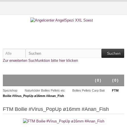
Suchen
Zur erweiterten Suchfunktion bitte hier klicken
(
0
)
(
0
)
Spezishop
Naturköder Boilies Pellets etc
Boilies Pellets Carp Bait
FTM
Boilie #Virus_PopUp ø16mm #Anan_Fish
FTM Boilie #Virus_PopUp ø16mm #Anan_Fish