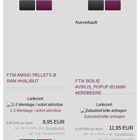
Ausverkauft
FTM AMINO PELLETS Ø
6MM #HALIBUT
FTM BOILIE
#VIRUS_POPUP Ø16MM
#ERDBEERE
Lieferzeit:
Lieferzeit:
1-3 Werktage / sofort abholbar
Zulaufzeit bitte anfragen
8,95 EUR
8,95 EUR pro Stück
11,95 EUR
inkl. 19 % MwSt. zzgl.
Versandkosten
11,95 EUR pro Stück
ggf. zzgl. Sperrgutzuschlag
inkl. 19 % MwSt. zzgl.
Versandkosten
ggf. zzgl. Sperrgutzuschlag