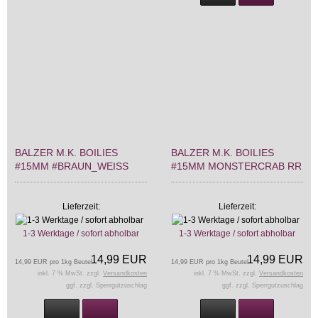
BALZER M.K. BOILIES
BALZER M.K. BOILIES
#15MM #BRAUN_WEISS
#15MM MONSTERCRAB RR
Lieferzeit:
Lieferzeit:
1-3 Werktage / sofort abholbar
1-3 Werktage / sofort abholbar
14,99 EUR
14,99 EUR
14,99 EUR pro 1kg Beutel
14,99 EUR pro 1kg Beutel
inkl. 7 % MwSt. zzgl.
Versandkosten
inkl. 7 % MwSt. zzgl.
Versandkosten
ggf. zzgl. Sperrgutzuschlag
ggf. zzgl. Sperrgutzuschlag