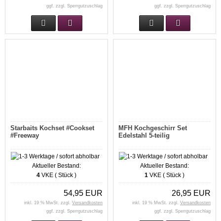
ggf. zzgl. Sperrgutzuschlag
ggf. zzgl. Sperrgutzuschlag
Starbaits Kochset #Cookset
MFH Kochgeschirr Set
#Freeway
Edelstahl 5-teilig
Aktueller Bestand:
Aktueller Bestand:
4
VKE ( Stück )
1
VKE ( Stück )
54,95 EUR
26,95 EUR
inkl. 19 % MwSt. zzgl.
Versandkosten
inkl. 19 % MwSt. zzgl.
Versandkosten
ggf. zzgl. Sperrgutzuschlag
ggf. zzgl. Sperrgutzuschlag