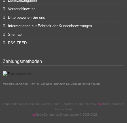
Lieferzeitangaben
Versandhinweise
Bitte bewerten Sie uns
Informationen zur Echtheit der Kundenbewertungen
Sitemap
RSS FEED
Zahlungsmethoden
Mögliche Zahlarten: PayPal, Vorkasse, Bar bzw. EC Zahlung bei Abholung.
Angelcenter AngelSpezi XXL Soest © 2026 | Template © 2009-2026 by
mod
ified eCommerce
Shopsoftware
mod
ified eCommerce Shopsoftware © 2009-2026