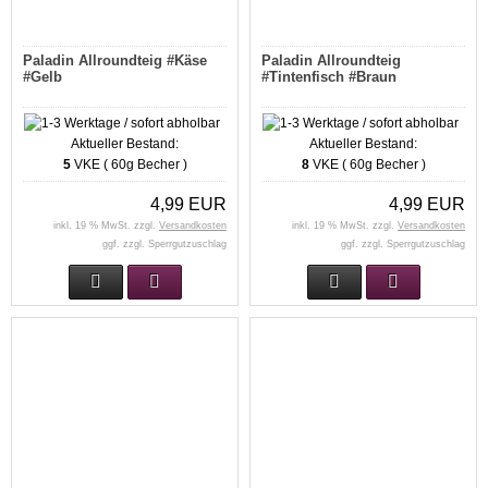
Paladin Allroundteig #Käse
Paladin Allroundteig
#Gelb
#Tintenfisch #Braun
Aktueller Bestand:
Aktueller Bestand:
5
VKE ( 60g Becher )
8
VKE ( 60g Becher )
4,99 EUR
4,99 EUR
inkl. 19 % MwSt. zzgl.
Versandkosten
inkl. 19 % MwSt. zzgl.
Versandkosten
ggf. zzgl. Sperrgutzuschlag
ggf. zzgl. Sperrgutzuschlag