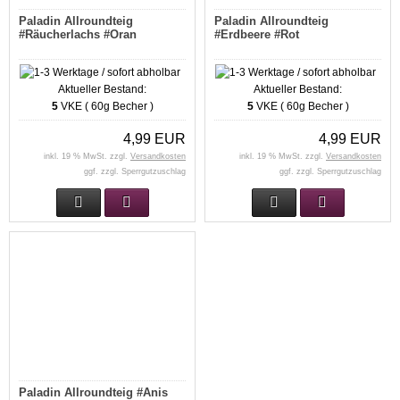
Paladin Allroundteig
Paladin Allroundteig
#Räucherlachs #Oran
#Erdbeere #Rot
Aktueller Bestand:
Aktueller Bestand:
5
VKE ( 60g Becher )
5
VKE ( 60g Becher )
4,99 EUR
4,99 EUR
inkl. 19 % MwSt. zzgl.
Versandkosten
inkl. 19 % MwSt. zzgl.
Versandkosten
ggf. zzgl. Sperrgutzuschlag
ggf. zzgl. Sperrgutzuschlag
Paladin Allroundteig #Anis