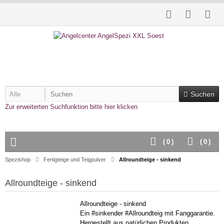
Suchen
Zur erweiterten Suchfunktion bitte hier klicken
(
0
)
(
0
)
Spezishop
Fertigteige und Teigpulver
Allroundteige - sinkend
Allroundteige - sinkend
Allroundteige - sinkend
Ein #sinkender #Allroundteig mit Fanggarantie.
Hergestellt aus natürlichen Produkten,