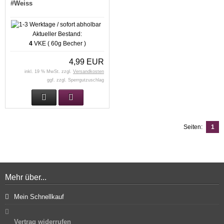
#Weiss
Aktueller Bestand:
4
VKE ( 60g Becher )
4,99 EUR
inkl. 19 % MwSt. zzgl.
Versandkosten
ggf. zzgl. Sperrgutzuschlag
Seiten:
1
Mehr über...
Mein Schnellkauf
Vertrag widerrufen