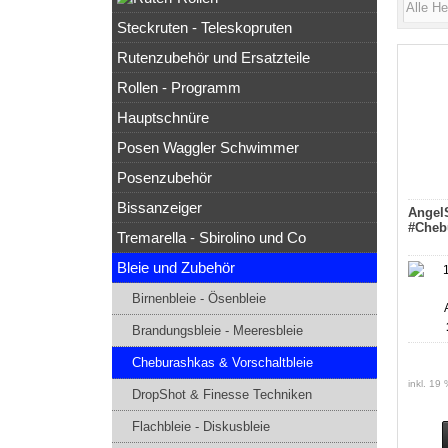
Steckruten - Teleskopruten
Rutenzubehör und Ersatzteile
Rollen - Programm
Hauptschnüre
Posen Waggler Schwimmer
Posenzubehör
Bissanzeiger
Angel
#Cheb
Tremarella - Sbirolino und Co
Bleie und Zubehör
Birnenbleie - Ösenbleie
Brandungsbleie - Meeresbleie
Cheburashkas & Vorschaltbleie
inkl. 19
DropShot & Finesse Techniken
Flachbleie - Diskusbleie