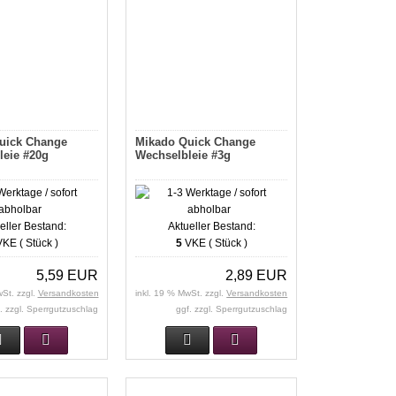
uick Change
Mikado Quick Change
leie #20g
Wechselbleie #3g
eller Bestand:
Aktueller Bestand:
KE ( Stück )
5
VKE ( Stück )
5,59 EUR
2,89 EUR
wSt. zzgl.
Versandkosten
inkl. 19 % MwSt. zzgl.
Versandkosten
. zzgl. Sperrgutzuschlag
ggf. zzgl. Sperrgutzuschlag