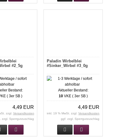
irbelblei
Paladin Wirbelblei
irbel #2_5g
#Sinker_Wirbel #3_0g
eller Bestand:
Aktueller Bestand:
KE ( 3er SB )
10
VKE ( 3er SB )
4,49 EUR
4,49 EUR
wSt. zzgl.
Versandkosten
inkl. 19 % MwSt. zzgl.
Versandkosten
. zzgl. Sperrgutzuschlag
ggf. zzgl. Sperrgutzuschlag