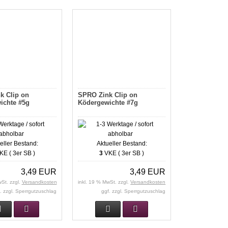
k Clip on
SPRO Zink Clip on
ichte #5g
Ködergewichte #7g
eller Bestand:
Aktueller Bestand:
E ( 3er SB )
3
VKE ( 3er SB )
3,49 EUR
3,49 EUR
wSt. zzgl.
Versandkosten
inkl. 19 % MwSt. zzgl.
Versandkosten
. zzgl. Sperrgutzuschlag
ggf. zzgl. Sperrgutzuschlag