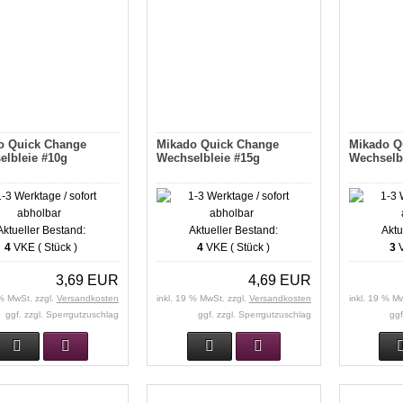
o Quick Change
Mikado Quick Change
Mikado Q
elbleie #10g
Wechselbleie #15g
Wechselb
Aktueller Bestand:
Aktueller Bestand:
Aktu
4
VKE ( Stück )
4
VKE ( Stück )
3
V
3,69 EUR
4,69 EUR
 % MwSt. zzgl.
Versandkosten
inkl. 19 % MwSt. zzgl.
Versandkosten
inkl. 19 % M
ggf. zzgl. Sperrgutzuschlag
ggf. zzgl. Sperrgutzuschlag
ggf