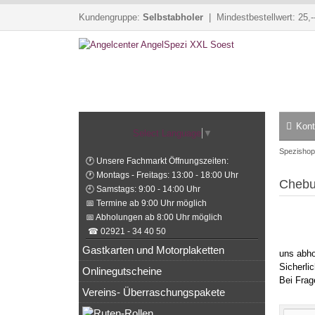
Kundengruppe:
Selbstabholer
| Mindestbestellwert: 25,-
Kont
Select Language
▼
Spezishop
🕐 Unsere Fachmarkt Öffnungszeiten:
🕐 Montags - Freitags: 13:00 - 18:00 Uhr
Chebu
🕘 Samstags: 9:00 - 14:00 Uhr
📅 Termine ab 9:00 Uhr möglich
📅 Abholungen ab 8:00 Uhr möglich
☎ 02921 - 34 40 50
Gastkarten und Motorplaketten
uns abho
Sicherli
Onlinegutscheine
Bei Frag
Vereins- Überraschungspakete