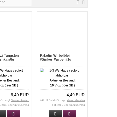
zi Tungsten
Paladin Wirbelblei
shka #8g
#Sinker_Wirbel #1g
eller Bestand:
Aktueller Bestand:
E ( 2er SB )
10
VKE ( 6er SB )
6,49 EUR
4,49 EUR
wSt. zzgl.
Versandkosten
inkl. 19 % MwSt. zzgl.
Versandkosten
. zzgl. Sperrgutzuschlag
ggf. zzgl. Sperrgutzuschlag