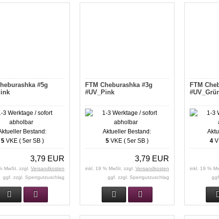
heburashka #5g
FTM Cheburashka #3g
FTM Cheb
ink
#UV_Pink
#UV_Grü
Aktueller Bestand:
Aktueller Bestand:
Aktu
5
VKE ( 5er SB )
5
VKE ( 5er SB )
4
VK
3,79 EUR
3,79 EUR
 % MwSt. zzgl.
Versandkosten
inkl. 19 % MwSt. zzgl.
Versandkosten
inkl. 19 % M
ggf. zzgl. Sperrgutzuschlag
ggf. zzgl. Sperrgutzuschlag
ggf