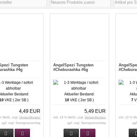
Spezi Tungsten
AngelSpezi Tungsten
AngelSpe
urashka #4g
#Cheburashka #6g
#Chebura
Aktueller Bestand:
Aktueller Bestand:
Aktu
10
VKE ( 2er SB )
10
VKE ( 2er SB )
7
VK
4,49 EUR
5,49 EUR
 % MwSt. zzgl.
Versandkosten
inkl. 19 % MwSt. zzgl.
Versandkosten
inkl. 19 % M
ggf. zzgl. Sperrgutzuschlag
ggf. zzgl. Sperrgutzuschlag
ggf