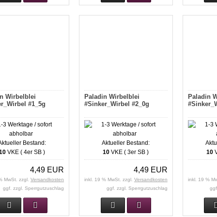
n Wirbelblei
Paladin Wirbelblei
Paladin W
er_Wirbel #1_5g
#Sinker_Wirbel #2_0g
#Sinker_W
Aktueller Bestand:
Aktueller Bestand:
Aktu
10
VKE ( 4er SB )
10
VKE ( 3er SB )
10
V
4,49 EUR
4,49 EUR
 % MwSt. zzgl.
Versandkosten
inkl. 19 % MwSt. zzgl.
Versandkosten
inkl. 19 % M
ggf. zzgl. Sperrgutzuschlag
ggf. zzgl. Sperrgutzuschlag
ggf