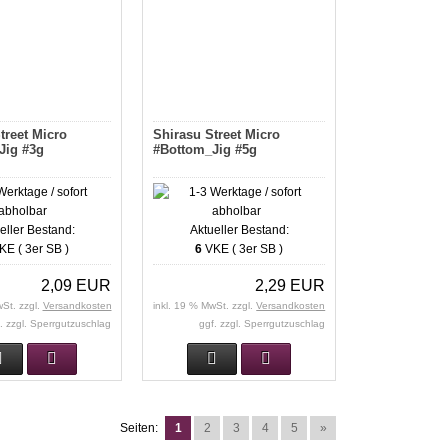
treet Micro
Shirasu Street Micro
Jig #3g
#Bottom_Jig #5g
eller Bestand:
Aktueller Bestand:
E ( 3er SB )
6
VKE ( 3er SB )
2,09 EUR
2,29 EUR
wSt. zzgl.
Versandkosten
inkl. 19 % MwSt. zzgl.
Versandkosten
. zzgl. Sperrgutzuschlag
ggf. zzgl. Sperrgutzuschlag
Seiten:
1
2
3
4
5
»