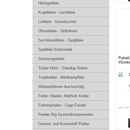
Heringsbleie
Kugelbleie - Lochbleie
Lotbleie - Grundsucher
Olivenbleie - Stiftoliven
Sechskantbleie - Sargbleie
Spaltblei Sortimente
Paladi
Strömungsbleie
#Sink
Tiroler Hölzl - Standup Sinker
Tropfenblei - Wettkampfblei
Weitwurfoliven durchsichtig
Futter- Maden- Method- Körbe
Futterspiralen - Cage Feeder
inkl. 19
Feeder Rig Systemkomponenten
Gummi- und Kunststoff Perlen