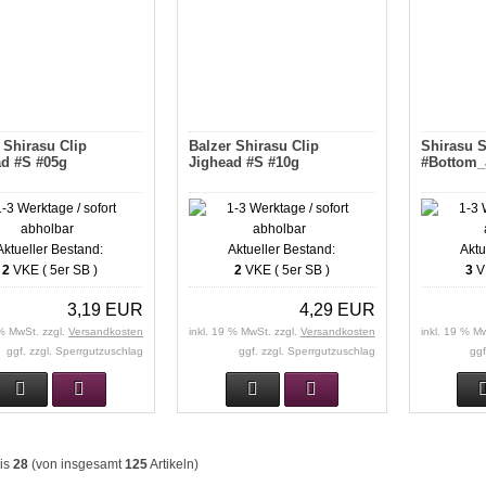
 Shirasu Clip
Balzer Shirasu Clip
Shirasu S
ad #S #05g
Jighead #S #10g
#Bottom_
Aktueller Bestand:
Aktueller Bestand:
Aktu
2
VKE ( 5er SB )
2
VKE ( 5er SB )
3
VK
3,19 EUR
4,29 EUR
 % MwSt. zzgl.
Versandkosten
inkl. 19 % MwSt. zzgl.
Versandkosten
inkl. 19 % M
ggf. zzgl. Sperrgutzuschlag
ggf. zzgl. Sperrgutzuschlag
ggf
is
28
(von insgesamt
125
Artikeln)