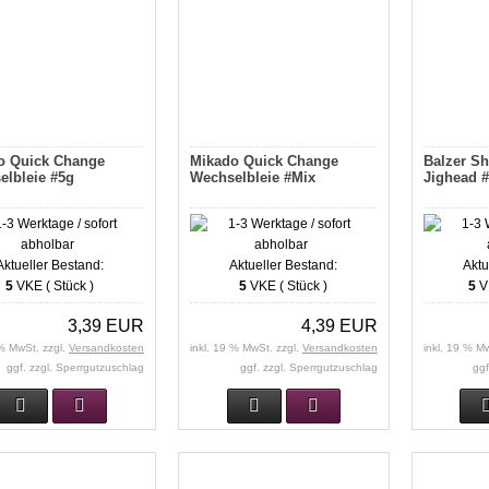
o Quick Change
Mikado Quick Change
Balzer Sh
elbleie #5g
Wechselbleie #Mix
Jighead 
Aktueller Bestand:
Aktueller Bestand:
Aktu
5
VKE ( Stück )
5
VKE ( Stück )
5
VK
3,39 EUR
4,39 EUR
 % MwSt. zzgl.
Versandkosten
inkl. 19 % MwSt. zzgl.
Versandkosten
inkl. 19 % M
ggf. zzgl. Sperrgutzuschlag
ggf. zzgl. Sperrgutzuschlag
ggf