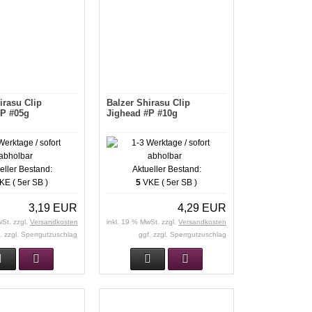
irasu Clip
Balzer Shirasu Clip
#P #05g
Jighead #P #10g
eller Bestand:
Aktueller Bestand:
E ( 5er SB )
5
VKE ( 5er SB )
3,19 EUR
4,29 EUR
wSt. zzgl.
Versandkosten
inkl. 19 % MwSt. zzgl.
Versandkosten
. zzgl. Sperrgutzuschlag
ggf. zzgl. Sperrgutzuschlag