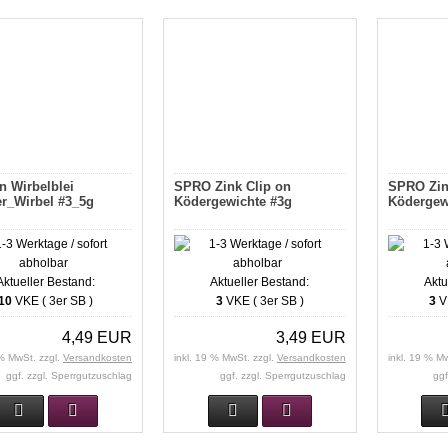
n Wirbelblei
SPRO Zink Clip on
SPRO Zin
er_Wirbel #3_5g
Ködergewichte #3g
Ködergew
Aktueller Bestand:
Aktueller Bestand:
Aktu
10
VKE ( 3er SB )
3
VKE ( 3er SB )
3
VK
4,49 EUR
3,49 EUR
 % MwSt. zzgl.
Versandkosten
inkl. 19 % MwSt. zzgl.
Versandkosten
inkl. 19 % M
ggf. zzgl. Sperrgutzuschlag
ggf. zzgl. Sperrgutzuschlag
ggf