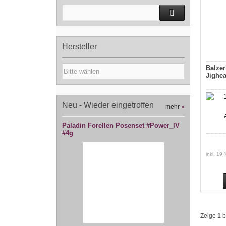
Hersteller
Balzer
Jighe
Neu - Wieder eingetroffen
mehr
»
Paladin Forellen Posenset #Power_IV
#4g
inkl. 19
Zeige
1
b