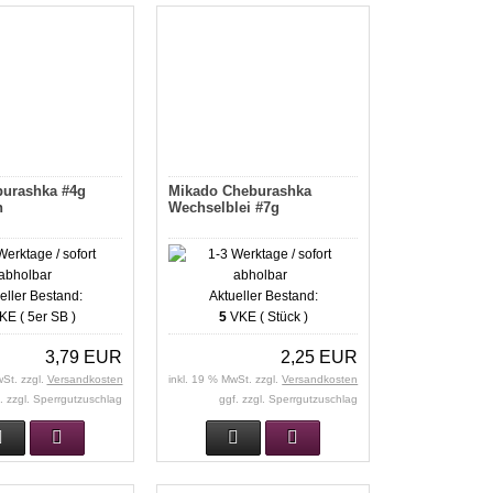
urashka #4g
Mikado Cheburashka
n
Wechselblei #7g
eller Bestand:
Aktueller Bestand:
E ( 5er SB )
5
VKE ( Stück )
3,79 EUR
2,25 EUR
wSt. zzgl.
Versandkosten
inkl. 19 % MwSt. zzgl.
Versandkosten
. zzgl. Sperrgutzuschlag
ggf. zzgl. Sperrgutzuschlag