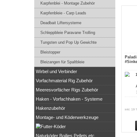
Karpfenblei - Montage Zubehör
Karpfenbleie - Carp Leads
Deadbait Liftersysteme
Schleppbleie Paravane Trolling
Tungsten und Pop Up Gewichte
Bleistopper
Paladi
#Sink
Bleizangen für Spaltbleie
Wirbel und Verbinder
Vorfachmaterial Rig Zubehör
Meeresvorfächer Rigs Zubehör
Haken - Vorfachhaken - Systeme
Hakenzubehör
inkl. 19
Montage- und Köderwerkzeuge
Naturköder Boilies Pellets etc