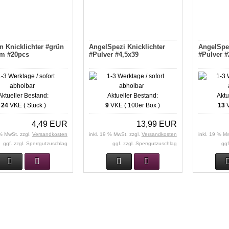
n Knicklichter #grün
AngelSpezi Knicklichter
AngelSpez
m #20pcs
#Pulver #4,5x39
#Pulver #
Aktueller Bestand:
Aktueller Bestand:
Aktu
24
VKE ( Stück )
9
VKE ( 100er Box )
13
V
4,49 EUR
13,99 EUR
 % MwSt. zzgl.
Versandkosten
inkl. 19 % MwSt. zzgl.
Versandkosten
inkl. 19 % M
ggf. zzgl. Sperrgutzuschlag
ggf. zzgl. Sperrgutzuschlag
ggf