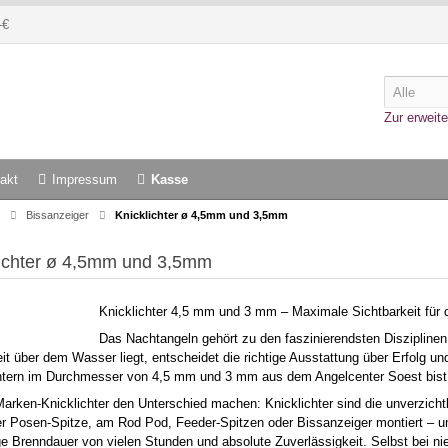
-€
Zur erweite
akt
Impressum
Kasse
Bissanzeiger
Knicklichter ø 4,5mm und 3,5mm
lichter ø 4,5mm und 3,5mm
Knicklichter 4,5 mm und 3 mm – Maximale Sichtbarkeit für 
Das Nachtangeln gehört zu den faszinierendsten Diszipline
it über dem Wasser liegt, entscheidet die richtige Ausstattung über Erfolg un
htern im Durchmesser von 4,5 mm und 3 mm aus dem Angelcenter Soest bist d
rken-Knicklichter den Unterschied machen: Knicklichter sind die unverzichtb
r Posen-Spitze, am Rod Pod, Feeder-Spitzen oder Bissanzeiger montiert – un
ge Brenndauer von vielen Stunden und absolute Zuverlässigkeit. Selbst bei ni