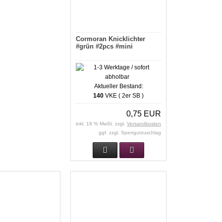
Cormoran Knicklichter
#grün #2pcs #mini
Aktueller Bestand:
140
VKE ( 2er SB )
0,75 EUR
inkl. 19 % MwSt. zzgl.
Versandkosten
ggf. zzgl. Sperrgutzuschlag