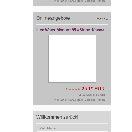
inkl. 19 % MwSt. zzgl.
Versandkosten
Onlineangebote
mehr
»
Illex Water Monitor 95 #Shine_Katana
25,19 EUR
Sonderpreis
25,19 EUR pro Stück
inkl. 19 % MwSt. zzgl.
Versandkosten
Willkommen zurück!
E-Mail-Adresse: