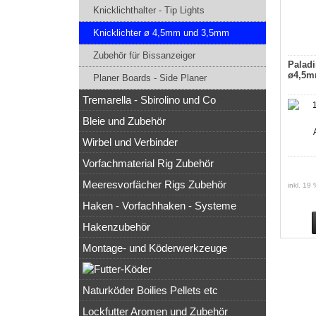
Knicklichthalter - Tip Lights
Knicklichter ø 4,5mm und 3,5mm
Zubehör für Bissanzeiger
Paladi
ø4,5m
Planer Boards - Side Planer
Tremarella - Sbirolino und Co
Bleie und Zubehör
Wirbel und Verbinder
Vorfachmaterial Rig Zubehör
Meeresvorfächer Rigs Zubehör
inkl. 19
Haken - Vorfachhaken - Systeme
Hakenzubehör
Montage- und Köderwerkzeuge
Naturköder Boilies Pellets etc
Lockfutter Aromen und Zubehör