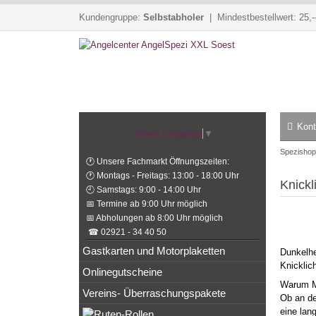
Kundengruppe:
Selbstabholer
| Mindestbestellwert: 25,-
Kont
Select Language
▼
Spezishop
🕐 Unsere Fachmarkt Öffnungszeiten:
🕐 Montags - Freitags: 13:00 - 18:00 Uhr
Knick
🕘 Samstags: 9:00 - 14:00 Uhr
📅 Termine ab 9:00 Uhr möglich
📅 Abholungen ab 8:00 Uhr möglich
☎ 02921 - 34 40 50
Gastkarten und Motorplaketten
Dunkelhe
Knicklic
Onlinegutscheine
Warum Ma
Vereins- Überraschungspakete
Ob an de
eine lan