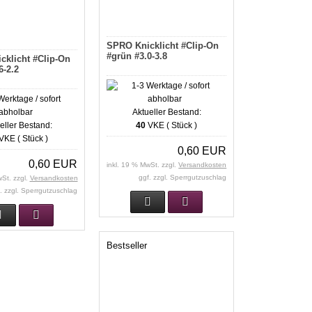
SPRO Knicklicht #Clip-On
#grün #3.0-3.8
klicht #Clip-On
6-2.2
Aktueller Bestand:
eller Bestand:
40
VKE ( Stück )
VKE ( Stück )
0,60 EUR
0,60 EUR
inkl. 19 % MwSt. zzgl.
Versandkosten
ggf. zzgl. Sperrgutzuschlag
wSt. zzgl.
Versandkosten
. zzgl. Sperrgutzuschlag
Bestseller