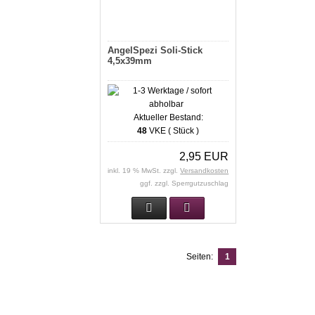
AngelSpezi Soli-Stick
4,5x39mm
Aktueller Bestand:
48
VKE ( Stück )
2,95 EUR
inkl. 19 % MwSt. zzgl.
Versandkosten
ggf. zzgl. Sperrgutzuschlag
Seiten:
1