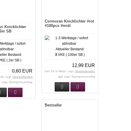
Cormoran Knicklichter #rot
#100pcs #midi
i Knicklichter
2er SB
Aktueller Bestand:
eller Bestand:
3
VKE ( 100er SB )
KE ( 2er SB )
12,99 EUR
0,60 EUR
inkl. 19 % MwSt. zzgl.
Versandkosten
ggf. zzgl. Sperrgutzuschlag
wSt. zzgl.
Versandkosten
. zzgl. Sperrgutzuschlag
Bestseller