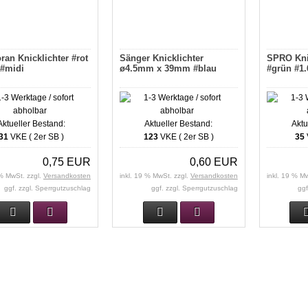
an Knicklichter #rot
Sänger Knicklichter
SPRO Knic
 #midi
ø4.5mm x 39mm #blau
#grün #1.
Aktueller Bestand:
Aktueller Bestand:
Aktu
31
VKE ( 2er SB )
123
VKE ( 2er SB )
35
0,75 EUR
0,60 EUR
 % MwSt. zzgl.
Versandkosten
inkl. 19 % MwSt. zzgl.
Versandkosten
inkl. 19 % M
ggf. zzgl. Sperrgutzuschlag
ggf. zzgl. Sperrgutzuschlag
ggf