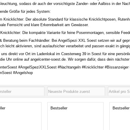
sleuchtung, sodass dir auch der vorsichtigste Zander- oder Aalbiss in der Nach
ende Größe für jedes System:
 Knicklichter: Der absolute Standard für klassische Knicklichtposen, Rutenhal
ale Fernsicht und klare Erkennbarkeit am Gewässer.
Knicklichter: Die kompakte Variante für feine Posenmontagen, sensible Feede
 & Beratung beim Fachhändler: Bei AngelSpezi XXL Soest setzen wir auf geprü
ich leicht aktivieren, sind auslaufsicher verarbeitet und passen exakt in gän
uns direkt vor Ort im Ladenlokal im Coesterweg 39 in Soest für eine persönl
die Uhr online auf angelcenter-soest.de. Wir sorgen dafür, dass dein nächster 
nterSoest #AngelSpeziXXLSoest #Nachtangeln #Knicklichter #Bissanzeiger
InSoest #Angelshop
ller
Bestseller
Bestseller