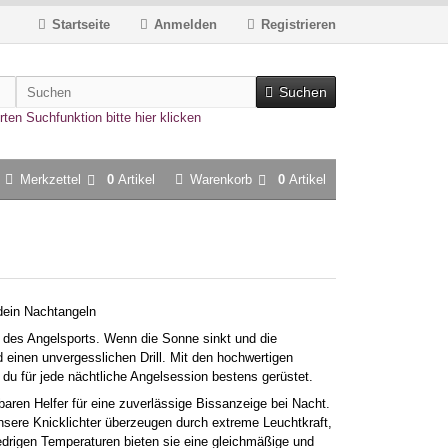
Startseite
Anmelden
Registrieren
Suchen
rten Suchfunktion bitte hier klicken
Merkzettel
0
Artikel
Warenkorb
0
Artikel
dein Nachtangeln
n des Angelsports. Wenn die Sonne sinkt und die
d einen unvergesslichen Drill. Mit den hochwertigen
u für jede nächtliche Angelsession bestens gerüstet.
aren Helfer für eine zuverlässige Bissanzeige bei Nacht.
sere Knicklichter überzeugen durch extreme Leuchtkraft,
edrigen Temperaturen bieten sie eine gleichmäßige und