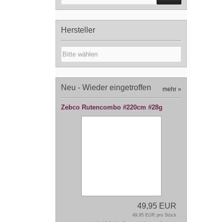
Hersteller
Neu - Wieder eingetroffen
mehr
»
Zebco Rutencombo #220cm #28g
49,95 EUR
49,95 EUR pro Stück