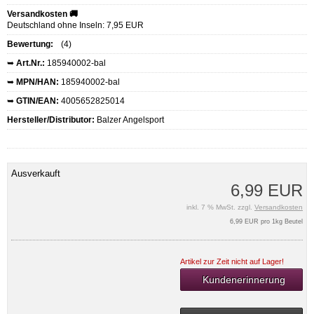
Versandkosten 🚚
Deutschland ohne Inseln: 7,95 EUR
Bewertung:
(4)
➥
Art.Nr.:
185940002-bal
➥
MPN/HAN:
185940002-bal
➥
GTIN/EAN:
4005652825014
Hersteller/Distributor:
Balzer Angelsport
Ausverkauft
6,99 EUR
inkl. 7 % MwSt. zzgl.
Versandkosten
6,99 EUR pro 1kg Beutel
Artikel zur Zeit nicht auf Lager!
Kundenerinnerung