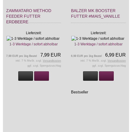
ZAMMATARO METHOD
BALZER MK BOOSTER
FEEDER FUTTER
FUTTER #MAIS_VANILLE
ERDBEERE
Lieferzeit:
Lieferzeit:
1-3 Werktage / sofort abholbar
1-3 Werktage / sofort abholbar
7,99 EUR
6,99 EUR
7,99 EUR pro 1kg Beutel
6,99 EUR pro 1kg Beutel
inkl. 7 % MwSt. zzgl.
Versandkosten
inkl. 7 % MwSt. zzgl.
Versandkosten
ggf. zzgl. Sperrgutzuschlag
ggf. zzgl. Sperrgutzuschlag
Bestseller