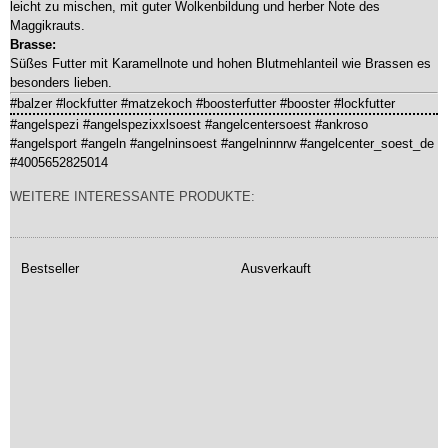
leicht zu mischen, mit guter Wolkenbildung und herber Note des
Maggikrauts.
Brasse:
Süßes Futter mit Karamellnote und hohen Blutmehlanteil wie Brassen es
besonders lieben.
#balzer #lockfutter #matzekoch #boosterfutter #booster #lockfutter
#angelspezi #angelspezixxlsoest #angelcentersoest #ankroso
#angelsport #angeln #angelninsoest #angelninnrw #angelcenter_soest_de
#4005652825014
WEITERE INTERESSANTE PRODUKTE:
Bestseller
Ausverkauft