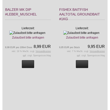
BALZER MK DIP
FISHEX BAITFISH
#LEBER_MUSCHEL
AALTOTAL GROUNDBAIT
#1KG
Lieferzeit:
Lieferzeit:
Zulaufzeit bitte anfragen
Zulaufzeit bitte anfragen
8,99 EUR
9,95 EUR
8,99 EUR pro 100ml Dose
9,95 EUR pro Stück
inkl. 19 % MwSt. zzgl.
Versandkosten
inkl. 7 % MwSt. zzgl.
Versandkosten
ggf. zzgl. Sperrgutzuschlag
ggf. zzgl. Sperrgutzuschlag