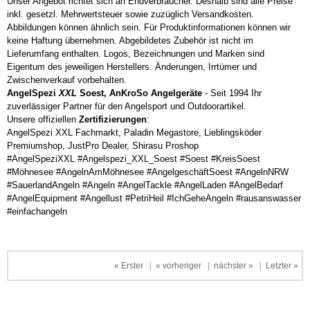
Unser Angebot richtet sich an Endverbraucher. Deshalb sind alle Preise
inkl. gesetzl. Mehrwertsteuer sowie zuzüglich Versandkosten.
Abbildungen können ähnlich sein. Für Produktinformationen können wir
keine Haftung übernehmen. Abgebildetes Zubehör ist nicht im
Lieferumfang enthalten. Logos, Bezeichnungen und Marken sind
Eigentum des jeweiligen Herstellers. Änderungen, Irrtümer und
Zwischenverkauf vorbehalten.
AngelSpezi
XXL
Soest, AnKroSo Angelgeräte
- Seit 1994 Ihr
zuverlässiger Partner für den Angelsport und Outdoorartikel.
Unsere offiziellen
Zertifizierungen
:
AngelSpezi XXL Fachmarkt, Paladin Megastore, Lieblingsköder
Premiumshop, JustPro Dealer, Shirasu Proshop
#AngelSpeziXXL #Angelspezi_XXL_Soest #Soest #KreisSoest
#Möhnesee #AngelnAmMöhnesee #AngelgeschäftSoest #AngelnNRW
#SauerlandAngeln #Angeln #AngelTackle #AngelLaden #AngelBedarf
#AngelEquipment #Angellust #PetriHeil #IchGeheAngeln #rausanswasser
#einfachangeln
« Erster
|
« vorheriger
|
nächster »
|
Letzter »