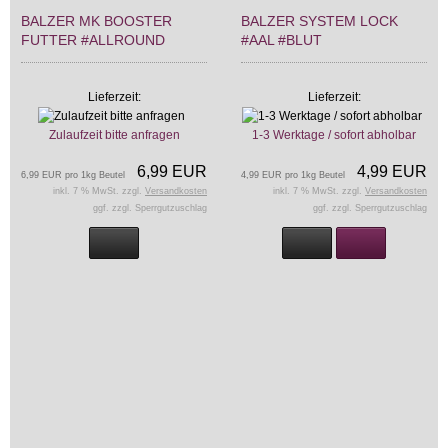
BALZER MK BOOSTER
BALZER SYSTEM LOCK
FUTTER #ALLROUND
#AAL #BLUT
Lieferzeit:
Lieferzeit:
Zulaufzeit bitte anfragen
1-3 Werktage / sofort abholbar
6,99 EUR
4,99 EUR
6,99 EUR pro 1kg Beutel
4,99 EUR pro 1kg Beutel
inkl. 7 % MwSt. zzgl.
Versandkosten
inkl. 7 % MwSt. zzgl.
Versandkosten
ggf. zzgl. Sperrgutzuschlag
ggf. zzgl. Sperrgutzuschlag