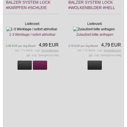
BALZER SYSTEM LOCK
BALZER SYSTEM LOCK
#KARPFEN #SCHLEIE
#WOLKENBILDER #HELL
Lieferzeit:
Lieferzeit:
1-3 Werktage / sofort abholbar
Zulaufzeit bitte anfragen
4,99 EUR
4,79 EUR
4,99 EUR pro 1kg Beutel
4,79 EUR pro 1kg Beutel
inkl. 7 % MwSt. zzgl.
Versandkosten
inkl. 7 % MwSt. zzgl.
Versandkosten
ggf. zzgl. Sperrgutzuschlag
ggf. zzgl. Sperrgutzuschlag