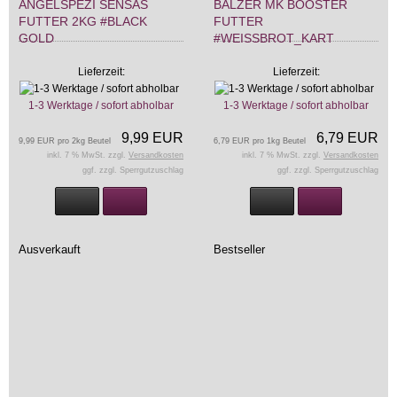
ANGELSPEZI SENSAS
BALZER MK BOOSTER
FUTTER 2KG #BLACK
FUTTER
GOLD
#WEISSBROT_KART
Lieferzeit:
Lieferzeit:
1-3 Werktage / sofort abholbar
1-3 Werktage / sofort abholbar
9,99 EUR
6,79 EUR
9,99 EUR pro 2kg Beutel
6,79 EUR pro 1kg Beutel
inkl. 7 % MwSt. zzgl.
Versandkosten
inkl. 7 % MwSt. zzgl.
Versandkosten
ggf. zzgl. Sperrgutzuschlag
ggf. zzgl. Sperrgutzuschlag
Ausverkauft
Bestseller