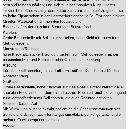
sehr viel fester ausfallen, und sich zu einer massiven Kugel kneten
lassen. Hier ist es wichtig, dem Futter Zeit zum „sumpfen“ zu geben, wie
es beim Gipsmischen in der Handwerkerbranche heißt. Erst nach einigen
Minuten Wartezeit erhält man den Idealzustand.
Eigenschaften der einzelnen Sorten des Boosterfoods:
Karpfen:
Grobe Bestandteile mit Boiliebruchstücken, hohe Klebkraft, auch für´s
Methodfeedern.
Monstercrab/Robinred:
hohe Klebkraft, starker Fischduft, perfekt zum Methodfeedern mit den
passenden Dips und Boilies gleicher Geschmacksrichtung.
Allround:
Für alle Friedfischarten, feines Futter mit süßem Duft. Perfekt für den
Köderfischfang.
Großfisch:
Grobe Bestandteile, hohe Klebkraft auf Basis des Karpfenfutters für alle
kapitalen Friedfische mit dem extra Lockreiz Robinred, auch hervorragend
zum Methodfeedern mit Boiliesorten, die auch Robinred enthalten.
Schleie, Barsch, Aal:
Mit Wurm- und Muschelextrakt bedient es die Geschmacksnerven von
Schleie und Barsch, auch für Aal gut einsetzbar, dunkel gefärbt, für die
meisten Gewässergründe passend.
Feeder: