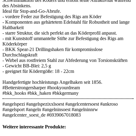
Schwimmaktion des Köders und erhöht seine Attraktivität während
des Absinkens.
Ideal für Stop-and-Go-Abrufe.
- vordere Feder zur Befestigung des Rigs am Köder
- Komponenten aus gehärtetem Edelstahl für Robustheit und lange
Haltbarkeit
- starre Struktur, die sich perfekt an das Köderprofil anpasst.
- mit Kunststoff ummantelte Stifte zur Befestigung des Rigs am
Köderkörper
- BKK Spear-21 Drillingshaken für kompromisslose
Durchschlagskraft
- Wirbel aus rostfreiem Stahl zur Abfederung von Torsionskräften
- Gewicht BB-Blei: 2,5 g
- geeignet für Köderrgöße: 18 - 22cm
Handgefertigte hochleistungs Angelhaken seit 1856.
#Betterstrongersharper #hookyourdream
#bkk_hooks #bkk_haken #bkkgermany
#angelspezi #angelspezixxlsoest #angelcentersoest #ankroso
#angelsport #angeln #angelninsoest #angelninnrw
#angelcenter_soest_de #6939067018083
Weitere interessante Produkte: