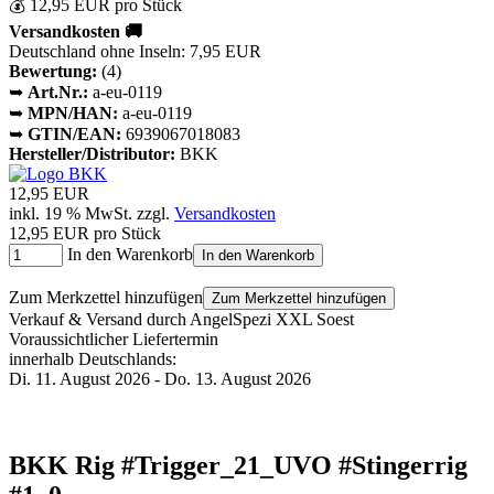
💰 12,95 EUR pro Stück
Versandkosten 🚚
Deutschland ohne Inseln: 7,95 EUR
Bewertung:
(4)
➥
Art.Nr.:
a-eu-0119
➥
MPN/HAN:
a-eu-0119
➥
GTIN/EAN:
6939067018083
Hersteller/Distributor:
BKK
12,95 EUR
inkl. 19 % MwSt. zzgl.
Versandkosten
12,95 EUR pro Stück
In den Warenkorb
In den Warenkorb
Zum Merkzettel hinzufügen
Zum Merkzettel hinzufügen
Verkauf & Versand durch
AngelSpezi XXL Soest
Voraussichtlicher Liefertermin
innerhalb Deutschlands:
Di. 11. August 2026 - Do. 13. August 2026
BKK Rig #Trigger_21_UVO #Stingerrig