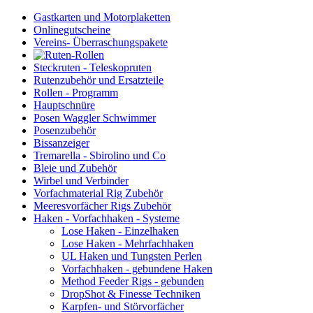
Gastkarten und Motorplaketten
Onlinegutscheine
Vereins- Überraschungspakete
Steckruten - Teleskopruten
Rutenzubehör und Ersatzteile
Rollen - Programm
Hauptschnüre
Posen Waggler Schwimmer
Posenzubehör
Bissanzeiger
Tremarella - Sbirolino und Co
Bleie und Zubehör
Wirbel und Verbinder
Vorfachmaterial Rig Zubehör
Meeresvorfächer Rigs Zubehör
Haken - Vorfachhaken - Systeme
Lose Haken - Einzelhaken
Lose Haken - Mehrfachhaken
UL Haken und Tungsten Perlen
Vorfachhaken - gebundene Haken
Method Feeder Rigs - gebunden
DropShot & Finesse Techniken
Karpfen- und Störvorfächer