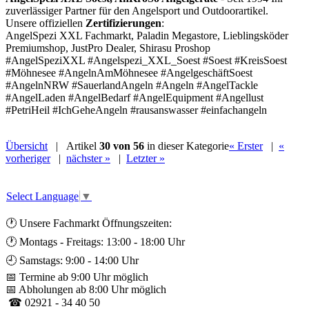
zuverlässiger Partner für den Angelsport und Outdoorartikel.
Unsere offiziellen
Zertifizierungen
:
AngelSpezi XXL Fachmarkt, Paladin Megastore, Lieblingsköder
Premiumshop, JustPro Dealer, Shirasu Proshop
#AngelSpeziXXL #Angelspezi_XXL_Soest #Soest #KreisSoest
#Möhnesee #AngelnAmMöhnesee #AngelgeschäftSoest
#AngelnNRW #SauerlandAngeln #Angeln #AngelTackle
#AngelLaden #AngelBedarf #AngelEquipment #Angellust
#PetriHeil #IchGeheAngeln #rausanswasser #einfachangeln
Übersicht
| Artikel
30 von 56
in dieser Kategorie
« Erster
|
«
vorheriger
|
nächster »
|
Letzter »
Select Language
▼
🕐 Unsere Fachmarkt Öffnungszeiten:
🕐 Montags - Freitags: 13:00 - 18:00 Uhr
🕘 Samstags: 9:00 - 14:00 Uhr
📅 Termine ab 9:00 Uhr möglich
📅 Abholungen ab 8:00 Uhr möglich
☎ 02921 - 34 40 50