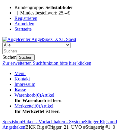
Kundengruppe:
Selbstabholer
| Mindestbestellwert: 25,--€
Registrieren
Anmelden
Startseite
Suchen
Suchen
Zur erweiterten Suchfunktion bitte hier klicken
Menü
Kontakt
Impressum
Kasse
Warenkorb
(
0
)
Artikel
Ihr Warenkorb ist leer.
Merkzettel
(
0
)
Artikel
Ihr Merkzettel ist leer.
Spezishop
Haken - Vorfachhaken - Systeme
Stinger Rigs und
Angsthaken
BKK Rig #Trigger_21_UVO #Stingerrig #1_0