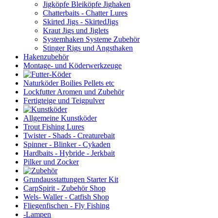
Jigköpfe Bleiköpfe Jighaken
Chatterbaits - Chatter Lures
Skirted Jigs - SkirtedJigs
Kraut Jigs und Jiglets
Systemhaken Systeme Zubehör
Stinger Rigs und Angsthaken
Hakenzubehör
Montage- und Köderwerkzeuge
Naturköder Boilies Pellets etc
Lockfutter Aromen und Zubehör
Fertigteige und Teigpulver
Allgemeine Kunstköder
Trout Fishing Lures
Twister - Shads - Creaturebait
Spinner - Blinker - Cykaden
Hardbaits - Hybride - Jerkbait
Pilker und Zocker
Grundausstattungen Starter Kit
CarpSpirit - Zubehör Shop
Wels- Waller - Catfish Shop
Fliegenfischen - Fly Fishing
-Lampen