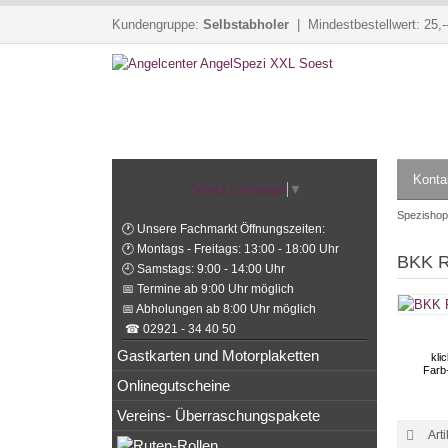
Kundengruppe:
Selbstabholer
| Mindestbestellwert: 25,-
Konta
Select Language
▼
Spezishop
🕐 Unsere Fachmarkt Öffnungszeiten:
🕐 Montags - Freitags: 13:00 - 18:00 Uhr
BKK R
🕘 Samstags: 9:00 - 14:00 Uhr
📅 Termine ab 9:00 Uhr möglich
📅 Abholungen ab 8:00 Uhr möglich
☎ 02921 - 34 40 50
Gastkarten und Motorplaketten
kli
Farb
Onlinegutscheine
Vereins- Überraschungspakete
Art