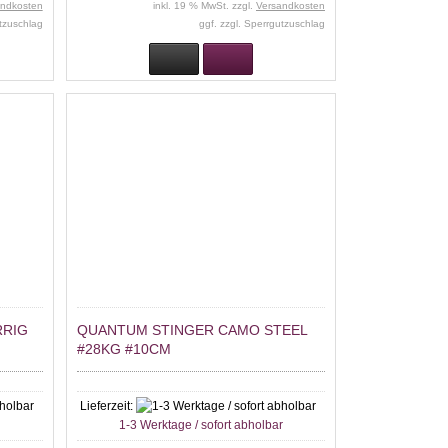
andkosten
inkl. 19 % MwSt. zzgl.
Versandkosten
utzuschlag
ggf. zzgl. Sperrgutzuschlag
RRIG
QUANTUM STINGER CAMO STEEL
#28KG #10CM
Lieferzeit:
r
1-3 Werktage / sofort abholbar