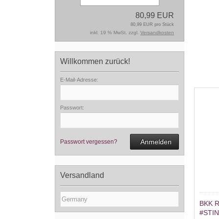
80,99 EUR
80,99 EUR pro Stück
inkl. 19 % MwSt. zzgl.
Versandkosten
Willkommen zurück!
E-Mail-Adresse:
Passwort:
Anmelden
Passwort vergessen?
Versandland
BKK 
#STI