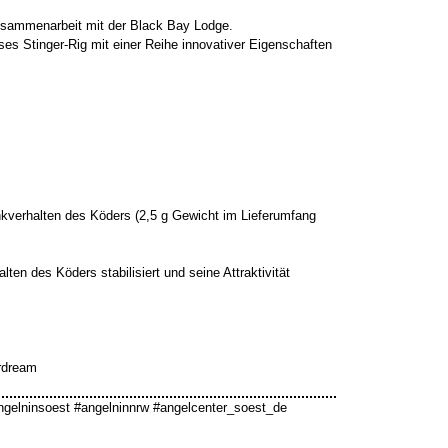
Zusammenarbeit mit der Black Bay Lodge.
es Stinger-Rig mit einer Reihe innovativer Eigenschaften
kverhalten des Köders (2,5 g Gewicht im Lieferumfang
en des Köders stabilisiert und seine Attraktivität
.
urdream
ngelninsoest #angelninnrw #angelcenter_soest_de