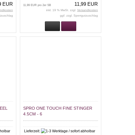
9 EUR
11,99 EUR
11,99 EUR pro 2er SB
andkosten
inkl. 19 % MwSt. zzgl.
Versandkosten
utzuschlag
ggf. zzgl. Sperrgutzuschlag
EEL
SPRO ONE TOUCH FINE STINGER
4.5CM - 6
Lieferzeit: