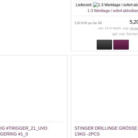
Lieferzeit:
1-3 Werktage / sofort abholba
5,2
5,20 EUR pro 3er SB
inkl. 19 % MwSt. zzgl.
Vers
ggf. zzgl. Sperrg
RIG #TRIGGER_21_UVO
STINGER DRILLINGE GRÖSSE 1 
NGERRIG #1_0
3KG -2PCS