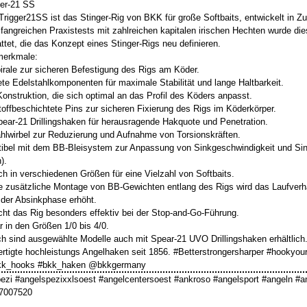
er-21 SS
rigger21SS ist das Stinger-Rig von BKK für große Softbaits, entwickelt in 
angreichen Praxistests mit zahlreichen kapitalen irischen Hechten wurde dies
ttet, die das Konzept eines Stinger-Rigs neu definieren.
merkmale:
pirale zur sicheren Befestigung des Rigs am Köder.
ete Edelstahlkomponenten für maximale Stabilität und lange Haltbarkeit.
 Konstruktion, die sich optimal an das Profil des Köders anpasst.
toffbeschichtete Pins zur sicheren Fixierung des Rigs im Köderkörper.
ear-21 Drillingshaken für herausragende Hakquote und Penetration.
ahlwirbel zur Reduzierung und Aufnahme von Torsionskräften.
ibel mit dem BB-Bleisystem zur Anpassung von Sinkgeschwindigkeit und Sin
).
lich in verschiedenen Größen für eine Vielzahl von Softbaits.
e zusätzliche Montage von BB-Gewichten entlang des Rigs wird das Laufverhalt
der Absinkphase erhöht.
ht das Rig besonders effektiv bei der Stop-and-Go-Führung.
r in den Größen 1/0 bis 4/0.
ch sind ausgewählte Modelle auch mit Spear-21 UVO Drillingshaken erhältlich
rtigte hochleistungs Angelhaken seit 1856. #Betterstrongersharper #hookyo
kk_hooks #bkk_haken @bkkgermany
ezi #angelspezixxlsoest #angelcentersoest #ankroso #angelsport #angeln #a
7007520