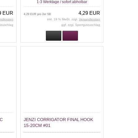
r
1-3 Werktage / sofort abholbar
9 EUR
4,29 EUR
4,29 EUR pro 2er SB
andkosten
inkl. 19 % MwSt. zzgl.
Versandkosten
utzuschlag
ggf. zzgl. Sperrgutzuschlag
-C
JENZI CORRIGATOR FINAL HOOK
15-20CM #01