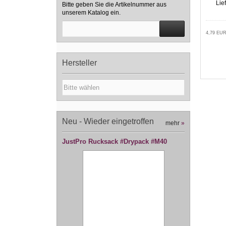
Lie
Bitte geben Sie die Artikelnummer aus
unserem Katalog ein.
4,79 EUR
Hersteller
Neu - Wieder eingetroffen
mehr
»
JustPro Rucksack #Drypack #M40