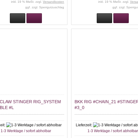
inkl. 19 % MwSt. zzgl.
Versandkosten
inkl. 19 % MwSt. zzgl.
Vers
ggf. zzgl. Sperrgutzuschlag
ggf. zzgl. Sperrg
 CLAW STINGER RIG_SYSTEM
BKK RIG #CHAIN_21 #STINGE
BLE #L
#3_0
eit:
Lieferzeit:
1-3 Werktage / sofort abholbar
1-3 Werktage / sofort abholba