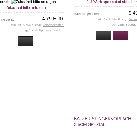
ferzeit:
1-3 Werktage / sofort abholba
Zulaufzeit bitte anfragen
9,4
9,49 EUR pro Stück
4,79 EUR
inkl. 19 % MwSt. zzgl.
Vers
 pro 3er SB
ggf. zzgl. Sperrg
inkl. 19 % MwSt. zzgl.
Versandkosten
ggf. zzgl. Sperrgutzuschlag
BALZER STINGERVORFACH F
3,5CM SPEZIAL