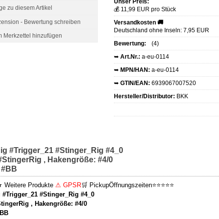
Unser Preis:
ge zu diesem Artikel
💰 11,99 EUR pro Stück
ension - Bewertung schreiben
Versandkosten 🚚
Deutschland ohne Inseln: 7,95 EUR
Bewertung:
(4)
➥
Art.Nr.:
a-eu-0114
➥
MPN/HAN:
a-eu-0114
➥
GTIN/EAN:
6939067007520
Hersteller/Distributor:
BKK
g #Trigger_21 #Stinger_Rig #4_0
#StingerRig , Hakengröße: #4/0
: #BB
★
Weitere Produkte
⚠ GPSR
🛒 Pickup
Öffnungszeiten
⭐⭐⭐⭐⭐
 #Trigger_21 #Stinger_Rig #4_0
tingerRig , Hakengröße: #4/0
#BB