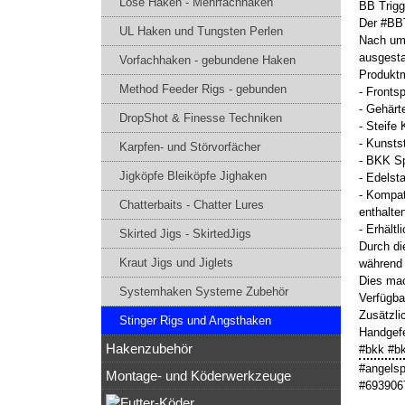
Lose Haken - Mehrfachhaken
BB Trigg
Der #BBT
UL Haken und Tungsten Perlen
Nach umf
ausgesta
Vorfachhaken - gebundene Haken
Produkt
Method Feeder Rigs - gebunden
- Fronts
- Gehärt
DropShot & Finesse Techniken
- Steife
- Kunsts
Karpfen- und Störvorfächer
- BKK Sp
Jigköpfe Bleiköpfe Jighaken
- Edelst
- Kompat
Chatterbaits - Chatter Lures
enthalten
- Erhält
Skirted Jigs - SkirtedJigs
Durch di
Kraut Jigs und Jiglets
während 
Dies mac
Systemhaken Systeme Zubehör
Verfügba
Zusätzli
Stinger Rigs und Angsthaken
Handgefe
Hakenzubehör
#bkk #b
#angelsp
Montage- und Köderwerkzeuge
#693906