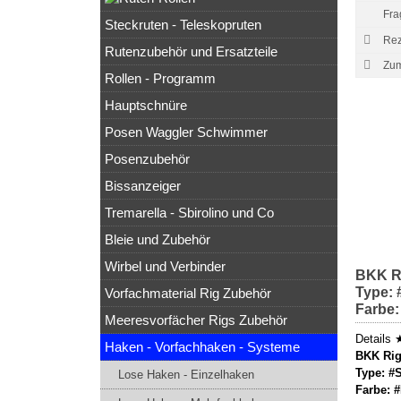
Fra
Steckruten - Teleskopruten
Rez
Rutenzubehör und Ersatzteile
Rollen - Programm
Hauptschnüre
Posen Waggler Schwimmer
Posenzubehör
Bissanzeiger
Tremarella - Sbirolino und Co
Bleie und Zubehör
Wirbel und Verbinder
BKK Ri
Type: 
Vorfachmaterial Rig Zubehör
Farbe
Meeresvorfächer Rigs Zubehör
Details 
Haken - Vorfachhaken - Systeme
BKK Rig
Type: #S
Lose Haken - Einzelhaken
Farbe: 