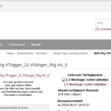
-€
Zur erweite
kt
Impressum
Kasse
Haken - Vorfachhaken - Systeme
Stinger Rigs und Angsthaken
BKK Rig #Tri
ig #Trigger_21 #Stinger_Rig #4_0
Lieferzeit / Verfügbarkeit:
Für eine größere Ansicht
1-3 Werktage / sofort abholbar
oder ggf.weitere Bilder
cken Sie bitte auf das Vorschaubild.
Aktuell verfügbarer Bestand:
- und Modelländerungen seitens des
🛒
5
VKE ( Stück )
Herstellers vorbehalten.
Bestand ermittelt:
📅 2026-08-07 18:02:27
ikeldatenblatt drucken