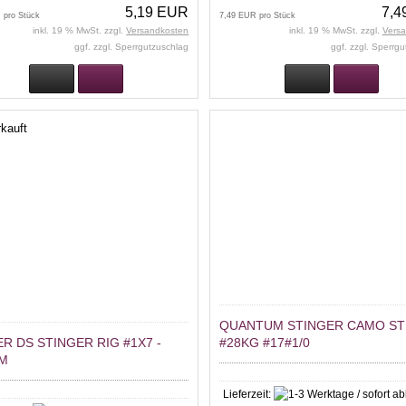
5,19 EUR
7,4
 pro Stück
7,49 EUR pro Stück
inkl. 19 % MwSt. zzgl.
Versandkosten
inkl. 19 % MwSt. zzgl.
Vers
ggf. zzgl. Sperrgutzuschlag
ggf. zzgl. Sperrg
kauft
QUANTUM STINGER CAMO ST
R DS STINGER RIG #1X7 -
#28KG #17#1/0
CM
Lieferzeit: