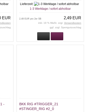
Lieferzeit:
r
1-3 Werktage / sofort abholbar
0 EUR
2,49 EUR
2,49 EUR pro 2er SB
andkosten
inkl. 19 % MwSt. zzgl.
Versandkosten
utzuschlag
ggf. zzgl. Sperrgutzuschlag
- 1
BKK RIG #TRIGGER_21
#STINGER_RIG #2_0