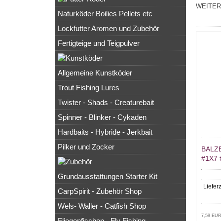
WEITER
Naturköder Boilies Pellets etc
Lockfutter Aromen und Zubehör
Fertigteige und Teigpulver
Allgemeine Kunstköder
Trout Fishing Lures
Twister - Shads - Creaturebait
Spinner - Blinker - Cykaden
Hardbaits - Hybride - Jerkbait
Pilker und Zocker
BALZ
#1X7
Grundausstattungen Starter Kit
Lieferz
CarpSpirit - Zubehör Shop
Wels- Waller - Catfish Shop
7,59 EUR
Fliegenfischen - Fly Fishing