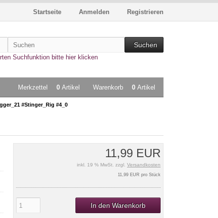
Startseite
Anmelden
Registrieren
Suchen
rten Suchfunktion bitte hier klicken
Merkzettel
0
Artikel
Warenkorb
0
Artikel
gger_21 #Stinger_Rig #4_0
11,99 EUR
inkl. 19 % MwSt. zzgl.
Versandkosten
11,99 EUR pro Stück
In den Warenkorb