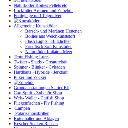
Naturköder Boilies Pellets etc
Lockfutter Aromen und Zubehör
Fertigteige und Teigpulver
Allgemeine Kunstköder
Barsch- und Maränen Hegenen
Boilies aus Weichkunststoff
Flash Lights - Blitzlichter
Friedfisch Soft Kunstöder
Naturköder Imitate - Meer
Trout Fishing Lures
Twister - Shads - Creaturebait
Spinner - Blinker - Cykaden
Hardbaits - Hybride - Jerkbait
Pilker und Zocker
Grundausstattungen Starter Kit
CarpSpirit - Zubehör Shop
Wels- Waller - Catfish Shop
Fliegenfischen - Fly Fishing
-Lampen
-Polarisationsbrillen
Rutenhalter und Ablagen
Kescher Senken Reusen