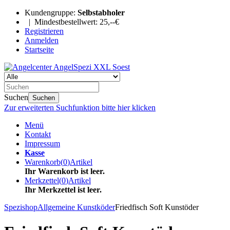
Kundengruppe:
Selbstabholer
| Mindestbestellwert: 25,--€
Registrieren
Anmelden
Startseite
Suchen
Suchen
Zur erweiterten Suchfunktion bitte hier klicken
Menü
Kontakt
Impressum
Kasse
Warenkorb
(
0
)
Artikel
Ihr Warenkorb ist leer.
Merkzettel
(
0
)
Artikel
Ihr Merkzettel ist leer.
Spezishop
Allgemeine Kunstköder
Friedfisch Soft Kunstöder