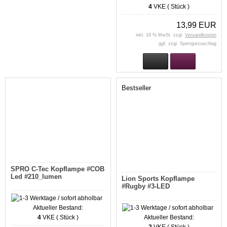
4
VKE ( Stück )
13,99 EUR
inkl. 19 % MwSt. zzgl.
Versandkosten
ggf. zzgl. Sperrgutzuschlag
Bestseller
SPRO C-Tec Kopflampe #COB
Led #210_lumen
Lion Sports Kopflampe
#Rugby #3-LED
Aktueller Bestand:
4
VKE ( Stück )
Aktueller Bestand: