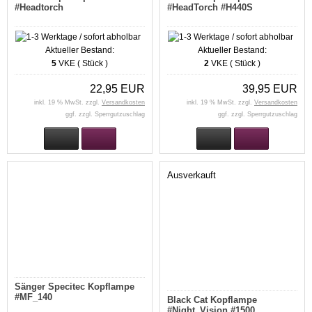
#Headtorch
#HeadTorch #H440S
Aktueller Bestand:
Aktueller Bestand:
5
VKE ( Stück )
2
VKE ( Stück )
22,95 EUR
39,95 EUR
inkl. 19 % MwSt. zzgl.
Versandkosten
inkl. 19 % MwSt. zzgl.
Versandkosten
ggf. zzgl. Sperrgutzuschlag
ggf. zzgl. Sperrgutzuschlag
Ausverkauft
Sänger Specitec Kopflampe
#MF_140
Black Cat Kopflampe
#Night_Vision #1500