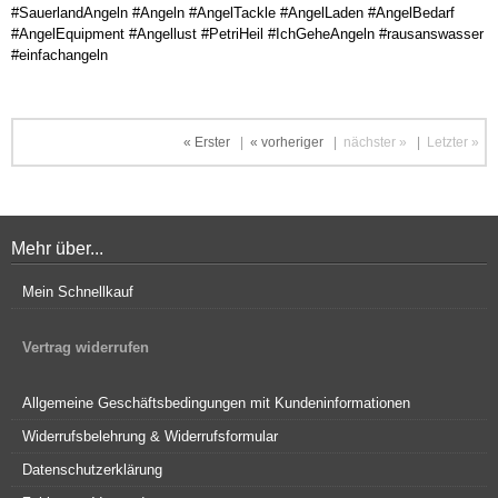
#SauerlandAngeln #Angeln #AngelTackle #AngelLaden #AngelBedarf
#AngelEquipment #Angellust #PetriHeil #IchGeheAngeln #rausanswasser
#einfachangeln
« Erster
|
« vorheriger
|
nächster »
|
Letzter »
Mehr über...
Mein Schnellkauf
Vertrag widerrufen
Allgemeine Geschäftsbedingungen mit Kundeninformationen
Widerrufsbelehrung & Widerrufsformular
Datenschutzerklärung