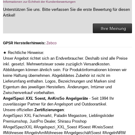
Informationen zur Echtheit der Kundenbewertungen
Unterstützen Sie uns. Bitte verfassen Sie die erste Bewertung für diesen
Artikel!
Ihre Meinung
GPSR Herstellerhinweis:
Zebco
★ Rechtliche Hinweise:
Unser Angebot richtet sich an Endverbraucher. Deshalb sind alle Preise
inkl. gesetzl. Mehrwertsteuer sowie zuzüglich Versandkosten.
Abbildungen können ähnlich sein. Für Produktinformationen können wir
keine Haftung übernehmen. Abgebildetes Zubehör ist nicht im
Lieferumfang enthalten. Logos, Bezeichnungen und Marken sind
Eigentum des jeweiligen Herstellers. Änderungen, Irrtümer und
Zwischenverkauf vorbehalten.
AngelSpezi
XXL
Soest, AnKroSo Angelgeräte
- Seit 1994 Ihr
zuverlässiger Partner für den Angelsport und Outdoorartikel.
Unsere offiziellen
Zertifizierungen
:
AngelSpezi XXL Fachmarkt, Paladin Megastore, Lieblingsköder
Premiumshop, JustPro Dealer, Shirasu Proshop
#AngelSpeziXXL #Angelspezi_XXL_Soest #Soest #KreisSoest
#Möhnesee #AngelnAmMöhnesee #AngelgeschäftSoest #AngelnNRW