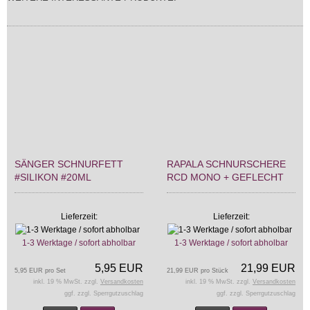
SÄNGER SCHNURFETT
RAPALA SCHNURSCHERE
#SILIKON #20ML
RCD MONO + GEFLECHT
Lieferzeit:
Lieferzeit:
1-3 Werktage / sofort abholbar
1-3 Werktage / sofort abholbar
5,95 EUR
21,99 EUR
5,95 EUR pro Set
21,99 EUR pro Stück
inkl. 19 % MwSt. zzgl.
Versandkosten
inkl. 19 % MwSt. zzgl.
Versandkosten
ggf. zzgl. Sperrgutzuschlag
ggf. zzgl. Sperrgutzuschlag