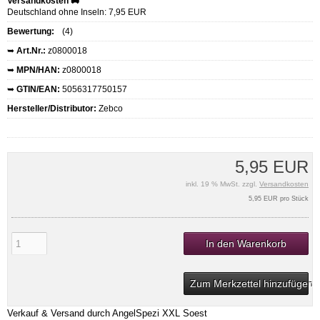
Versandkosten 🚚
Deutschland ohne Inseln: 7,95 EUR
Bewertung:
(4)
➥
Art.Nr.:
z0800018
➥
MPN/HAN:
z0800018
➥
GTIN/EAN:
5056317750157
Hersteller/Distributor:
Zebco
5,95 EUR
inkl. 19 % MwSt. zzgl.
Versandkosten
5,95 EUR pro Stück
In den Warenkorb
Zum Merkzettel hinzufügen
Verkauf & Versand durch
AngelSpezi XXL Soest