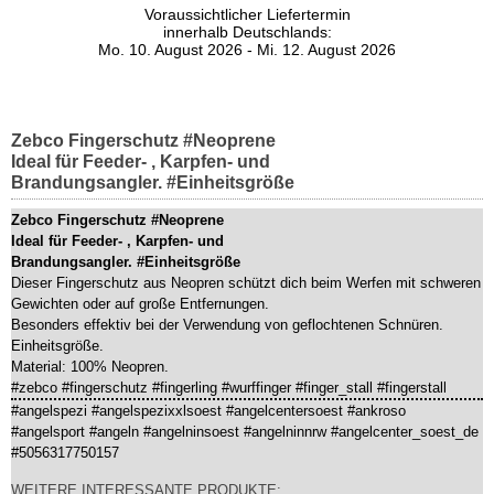
Voraussichtlicher Liefertermin
innerhalb Deutschlands:
Mo. 10. August 2026 - Mi. 12. August 2026
Zebco Fingerschutz #Neoprene
Ideal für Feeder- , Karpfen- und
Brandungsangler. #Einheitsgröße
Zebco Fingerschutz #Neoprene
Ideal für Feeder- , Karpfen- und
Brandungsangler. #Einheitsgröße
Dieser Fingerschutz aus Neopren schützt dich beim Werfen mit schweren
Gewichten oder auf große Entfernungen.
Besonders effektiv bei der Verwendung von geflochtenen Schnüren.
Einheitsgröße.
Material: 100% Neopren.
#zebco #fingerschutz #fingerling #wurffinger #finger_stall #fingerstall
#angelspezi #angelspezixxlsoest #angelcentersoest #ankroso
#angelsport #angeln #angelninsoest #angelninnrw #angelcenter_soest_de
#5056317750157
WEITERE INTERESSANTE PRODUKTE: