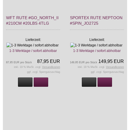
WFT RUTE #GO_NORTH_II
SPORTEX RUTE NEPTOON
#210CM #20LBS 4TLG
#SPIN_JO2725
Lieferzeit:
Lieferzeit:
1-3 Werktage / sofort abholbar
1-3 Werktage / sofort abholbar
87,95 EUR
149,95 EUR
87,95 EUR pro Stück
149,95 EUR pro Stück
inkl. 19 % MwSt. zzgl.
Versandkosten
inkl. 19 % MwSt. zzgl.
Versandkosten
ggf. zzgl. Sperrgutzuschlag
ggf. zzgl. Sperrgutzuschlag