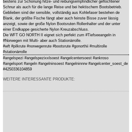
bestens zur Schonung hitze- und reibungsempfindlicher geflochtener
Schnur als auch für die lange Reise und bei hektischem Bootsbetrieb.
Geblieben sind der sensible, vollständig aus Kohlefaser bestehen de
Blank, der größte Fische fängt aber auch feinste Bisse zuver lässig
anzeigt, sowie der große Nylon Bootsruten Rollenhalter und der unter
einer Endkappe gesicherte Nylon Kreuzabschluss.
Die WFT GO NORTH II eignet sich perfekt zum #Tiefseeangeln in
#Norwegen mit Multi- aber auch Stationärrolle.
#wft #pilkrute #norwegenrute #bootsrute #gonorthii #multirolle
#stationärrolle
#angelspezi #angelspezixxlsoest #angelcentersoest #ankroso
#angelsport #angeln #angelninsoest #angelninnrw #angelcenter_soest_de
#4250336104859
WEITERE INTERESSANTE PRODUKTE: