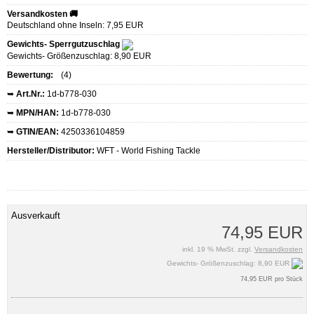
Versandkosten 🚚
Deutschland ohne Inseln: 7,95 EUR
Gewichts- Sperrgutzuschlag
Gewichts- Größenzuschlag: 8,90 EUR
Bewertung:
(4)
➥
Art.Nr.:
1d-b778-030
➥
MPN/HAN:
1d-b778-030
➥
GTIN/EAN:
4250336104859
Hersteller/Distributor:
WFT - World Fishing Tackle
Ausverkauft
74,95 EUR
inkl. 19 % MwSt. zzgl.
Versandkosten
Gewichts- Größenzuschlag: 8,90 EUR
74,95 EUR pro Stück