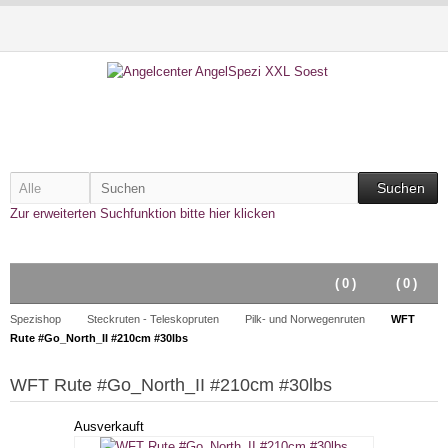
Suchen
Zur erweiterten Suchfunktion bitte hier klicken
(
0
)
(
0
)
Spezishop
Steckruten - Teleskopruten
Pilk- und Norwegenruten
WFT
Rute #Go_North_II #210cm #30lbs
WFT Rute #Go_North_II #210cm #30lbs
Ausverkauft