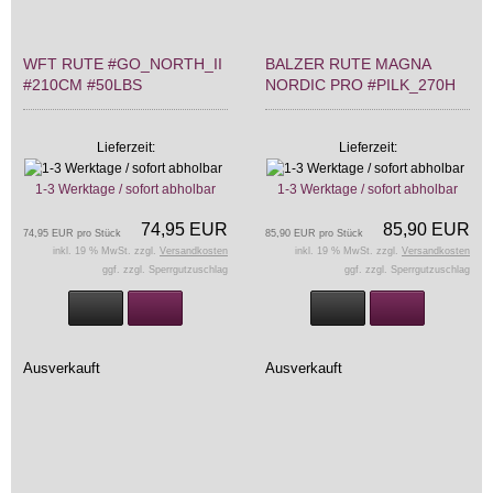
WFT RUTE #GO_NORTH_II
BALZER RUTE MAGNA
#210CM #50LBS
NORDIC PRO #PILK_270H
Lieferzeit:
Lieferzeit:
1-3 Werktage / sofort abholbar
1-3 Werktage / sofort abholbar
74,95 EUR
85,90 EUR
74,95 EUR pro Stück
85,90 EUR pro Stück
inkl. 19 % MwSt. zzgl.
Versandkosten
inkl. 19 % MwSt. zzgl.
Versandkosten
ggf. zzgl. Sperrgutzuschlag
ggf. zzgl. Sperrgutzuschlag
Ausverkauft
Ausverkauft