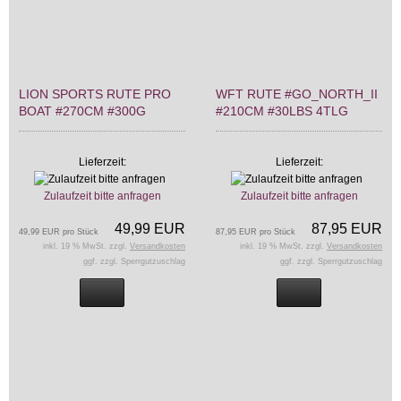
LION SPORTS RUTE PRO
WFT RUTE #GO_NORTH_II
BOAT #270CM #300G
#210CM #30LBS 4TLG
Lieferzeit:
Lieferzeit:
Zulaufzeit bitte anfragen
Zulaufzeit bitte anfragen
49,99 EUR
87,95 EUR
49,99 EUR pro Stück
87,95 EUR pro Stück
inkl. 19 % MwSt. zzgl.
Versandkosten
inkl. 19 % MwSt. zzgl.
Versandkosten
ggf. zzgl. Sperrgutzuschlag
ggf. zzgl. Sperrgutzuschlag