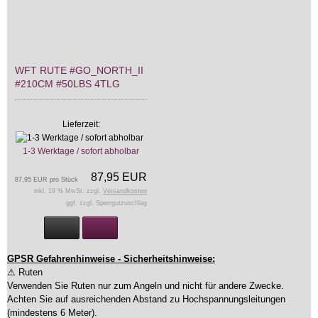
WFT RUTE #GO_NORTH_II
#210CM #50LBS 4TLG
Lieferzeit:
1-3 Werktage / sofort abholbar
87,95 EUR
87,95 EUR pro Stück
inkl. 19 % MwSt. zzgl.
Versandkosten
ggf. zzgl. Sperrgutzuschlag
GPSR Gefahrenhinweise - Sicherheitshinweise:
⚠ Ruten
Verwenden Sie Ruten nur zum Angeln und nicht für andere Zwecke.
Achten Sie auf ausreichenden Abstand zu Hochspannungsleitungen
(mindestens 6 Meter).