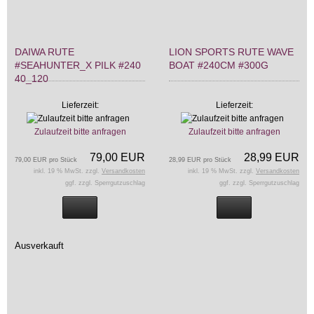
DAIWA RUTE
LION SPORTS RUTE WAVE
#SEAHUNTER_X PILK #240
BOAT #240CM #300G
40_120
Lieferzeit:
Lieferzeit:
Zulaufzeit bitte anfragen
Zulaufzeit bitte anfragen
79,00 EUR
28,99 EUR
79,00 EUR pro Stück
28,99 EUR pro Stück
inkl. 19 % MwSt. zzgl.
Versandkosten
inkl. 19 % MwSt. zzgl.
Versandkosten
ggf. zzgl. Sperrgutzuschlag
ggf. zzgl. Sperrgutzuschlag
Ausverkauft