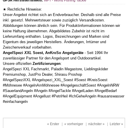
GPSR Herstellerhinweis:
WFT - World Fishing Tackle
★ Rechtliche Hinweise:
Unser Angebot richtet sich an Endverbraucher. Deshalb sind alle Preise
inkl. gesetzl. Mehrwertsteuer sowie zuzüglich Versandkosten.
Abbildungen können ähnlich sein. Für Produktinformationen können wir
keine Haftung übernehmen. Abgebildetes Zubehör ist nicht im
Lieferumfang enthalten. Logos, Bezeichnungen und Marken sind
Eigentum des jeweiligen Herstellers. Änderungen, Irrtümer und
Zwischenverkauf vorbehalten.
AngelSpezi
XXL
Soest, AnKroSo Angelgeräte
- Seit 1994 Ihr
zuverlässiger Partner für den Angelsport und Outdoorartikel.
Unsere offiziellen
Zertifizierungen
:
AngelSpezi XXL Fachmarkt, Paladin Megastore, Lieblingsköder
Premiumshop, JustPro Dealer, Shirasu Proshop
#AngelSpeziXXL #Angelspezi_XXL_Soest #Soest #KreisSoest
#Möhnesee #AngelnAmMöhnesee #AngelgeschäftSoest #AngelnNRW
#SauerlandAngeln #Angeln #AngelTackle #AngelLaden #AngelBedarf
#AngelEquipment #Angellust #PetriHeil #IchGeheAngeln #rausanswasser
#einfachangeln
« Erster
|
« vorheriger
|
nächster »
|
Letzter »