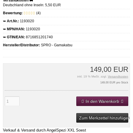
Versandkosten 🚚
Deutschland ohne Inseln: 5,50 EUR
Bewertung:
(4)
➥
Art.Nr.:
1193020
➥
MPN/HAN:
1193020
➥
GTIN/EAN:
8716851201740
Hersteller/Distributor:
SPRO - Gamakatsu
149,00 EUR
inkl. 19 % MwSt. zzgl.
Versandkosten
149,00 EUR pro Stück
In den Warenkorb
Zum Merkzettel hinzufügen
Verkauf & Versand durch
AngelSpezi XXL Soest