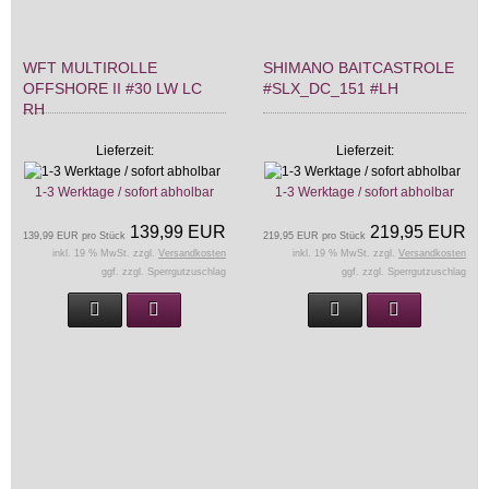
WFT MULTIROLLE
SHIMANO BAITCASTROLE
OFFSHORE II #30 LW LC
#SLX_DC_151 #LH
RH
Lieferzeit:
Lieferzeit:
1-3 Werktage / sofort abholbar
1-3 Werktage / sofort abholbar
139,99 EUR
219,95 EUR
139,99 EUR pro Stück
219,95 EUR pro Stück
inkl. 19 % MwSt. zzgl.
Versandkosten
inkl. 19 % MwSt. zzgl.
Versandkosten
ggf. zzgl. Sperrgutzuschlag
ggf. zzgl. Sperrgutzuschlag