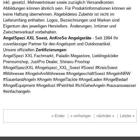
inkl. gesetzl. Mehrwertsteuer sowie zuzüglich Versandkosten.
Abbildungen können ähnlich sein. Für Produktinformationen können wir
keine Haftung übernehmen. Abgebildetes Zubehör ist nicht im
Lieferumfang enthalten. Logos, Bezeichnungen und Marken sind
Eigentum des jeweiligen Herstellers. Änderungen, Irrtümer und
Zwischenverkauf vorbehalten.
AngelSpezi
XXL
Soest, AnKroSo Angelgeräte
- Seit 1994 Ihr
zuverlässiger Partner für den Angelsport und Outdoorartikel.
Unsere offiziellen
Zertifizierungen
:
AngelSpezi XXL Fachmarkt, Paladin Megastore, Lieblingsköder
Premiumshop, JustPro Dealer, Shirasu Proshop
#AngelSpeziXXL #Angelspezi_XXL_Soest #Soest #KreisSoest
#Möhnesee #AngelnAmMöhnesee #AngelgeschäftSoest #AngelnNRW
#SauerlandAngeln #Angeln #AngelTackle #AngelLaden #AngelBedarf
#AngelEquipment #Angellust #PetriHeil #IchGeheAngeln #rausanswasser
#einfachangeln
« Erster
|
« vorheriger
|
nächster »
|
Letzter »