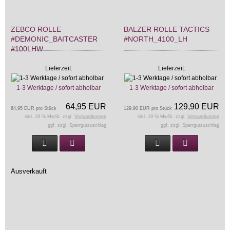
ZEBCO ROLLE
BALZER ROLLE TACTICS
#DEMONIC_BAITCASTER
#NORTH_4100_LH
#100LHW
Lieferzeit:
Lieferzeit:
1-3 Werktage / sofort abholbar
1-3 Werktage / sofort abholbar
64,95 EUR
129,90 EUR
64,95 EUR pro Stück
129,90 EUR pro Stück
inkl. 19 % MwSt. zzgl.
Versandkosten
inkl. 19 % MwSt. zzgl.
Versandkosten
ggf. zzgl. Sperrgutzuschlag
ggf. zzgl. Sperrgutzuschlag
Ausverkauft