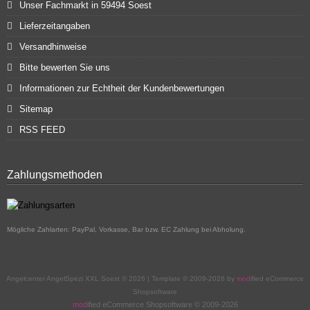
Unser Fachmarkt in 59494 Soest
Lieferzeitangaben
Versandhinweise
Bitte bewerten Sie uns
Informationen zur Echtheit der Kundenbewertungen
Sitemap
RSS FEED
Zahlungsmethoden
Mögliche Zahlarten: PayPal, Vorkasse, Bar bzw. EC Zahlung bei Abholung.
Angelcenter AngelSpezi XXL Soest © 2026 | Template © 2009-2026 by
mod
ified eCommerce
Shopsoftware
mod
ified eCommerce Shopsoftware © 2009-2026