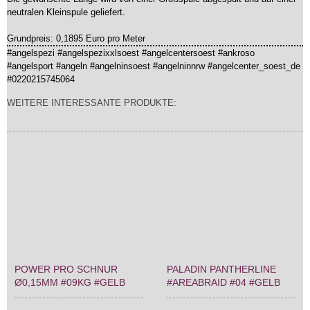
neutralen Kleinspule geliefert.
Grundpreis: 0,1895 Euro pro Meter
#angelspezi #angelspezixxlsoest #angelcentersoest #ankroso
#angelsport #angeln #angelninsoest #angelninnrw #angelcenter_soest_de
#0220215745064
WEITERE INTERESSANTE PRODUKTE:
POWER PRO SCHNUR
PALADIN PANTHERLINE
Ø0,15MM #09KG #GELB
#AREABRAID #04 #GELB