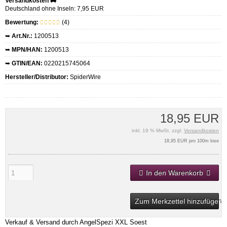
Versandkosten 🚚
Deutschland ohne Inseln: 7,95 EUR
Bewertung:
(4)
➥
Art.Nr.:
1200513
➥
MPN/HAN:
1200513
➥
GTIN/EAN:
0220215745064
Hersteller/Distributor:
SpiderWire
18,95 EUR
inkl. 19 % MwSt. zzgl.
Versandkosten
18,95 EUR pro 100m lose
In den Warenkorb
Zum Merkzettel hinzufügen
Verkauf & Versand durch
AngelSpezi XXL Soest