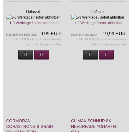
Lieferzeit:
Lieferzeit:
1-3 Werktage / sofort abholbar
1-3 Werktage / sofort abholbar
9,95 EUR
19,99 EUR
9,95 EUR pro 100m lose
19,99 EUR pro Stück
inkl. 19 % MwSt. zzgl.
Versandkosten
inkl. 19 % MwSt. zzgl.
Versandkosten
ggf. zzgl. Sperrgutzuschlag
ggf. zzgl. Sperrgutzuschlag
CORMORAN
CLIMAX SCHNUR 8X
CORASTRONG 8-BRAID
NEVERFADE #CHARTR.
Ø0,10MM 300M
Ø12