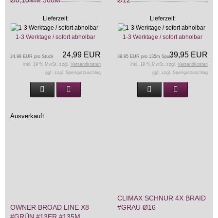
Lieferzeit:
Lieferzeit:
1-3 Werktage / sofort abholbar
1-3 Werktage / sofort abholbar
24,99 EUR
39,95 EUR
24,99 EUR pro Stück
39,95 EUR pro 135m Spule
inkl. 19 % MwSt. zzgl.
Versandkosten
inkl. 19 % MwSt. zzgl.
Versandkosten
ggf. zzgl. Sperrgutzuschlag
ggf. zzgl. Sperrgutzuschlag
Ausverkauft
CLIMAX SCHNUR 4X BRAID
OWNER BROAD LINE X8
#GRAU Ø16
#GRÜN #13ER #135M