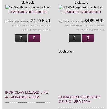
Lieferzeit:
Lieferzeit:
1-3 Werktage / sofort abholbar
1-3 Werktage / sofort abholbar
24,99 EUR
34,95 EUR
24,99 EUR pro 150m Rolle
34,95 EUR pro 135m Spule
inkl. 19 % MwSt. zzgl.
Versandkosten
inkl. 19 % MwSt. zzgl.
Versandkosten
ggf. zzgl. Sperrgutzuschlag
ggf. zzgl. Sperrgutzuschlag
Bestseller
IRON CLAW LIZZARD LINE
#-6 #ORANGE #300M
CLIMAX BR8 MONOBRAID
GELB Ø 12ER 100M