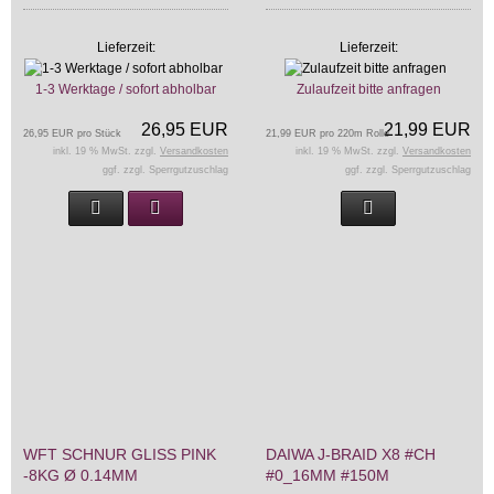
Lieferzeit:
Lieferzeit:
1-3 Werktage / sofort abholbar
Zulaufzeit bitte anfragen
26,95 EUR
21,99 EUR
26,95 EUR pro Stück
21,99 EUR pro 220m Rolle
inkl. 19 % MwSt. zzgl.
Versandkosten
inkl. 19 % MwSt. zzgl.
Versandkosten
ggf. zzgl. Sperrgutzuschlag
ggf. zzgl. Sperrgutzuschlag
WFT SCHNUR GLISS PINK
DAIWA J-BRAID X8 #CH
-8KG Ø 0.14MM
#0_16MM #150M