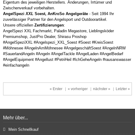
Eigentum des jeweiligen Herstellers. Änderungen, Irrtümer und
Zwischenverkauf vorbehalten.
AngelSpezi
XXL
Soest, AnKroSo Angelgeräte
- Seit 1994 Ihr
zuverlässiger Partner für den Angelsport und Outdoorartikel.
Unsere offiziellen
Zertifizierungen
:
AngelSpezi XXL Fachmarkt, Paladin Megastore, Lieblingsköder
Premiumshop, JustPro Dealer, Shirasu Proshop
#AngelSpeziXXL #Angelspezi_XXL_Soest #Soest #KreisSoest
#Möhnesee #AngelnAmMöhnesee #AngelgeschäftSoest #AngelnNRW
#SauerlandAngeln #Angeln #AngelTackle #AngelLaden #AngelBedarf
#AngelEquipment #Angellust #PetriHeil #IchGeheAngeln #rausanswasser
#einfachangeln
« Erster
|
« vorheriger
|
nächster »
|
Letzter »
Mehr über...
Mein Schnellkauf