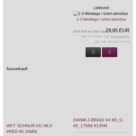
Lieferzeit:
1-3 Werktage / sofort abholbar
29,95 EUR
29,95 EUR pro 150m Spule
inkl. 19 % MwSt. zzgl.
Versandkosten
ggf. zzgl. Sperrgutzuschlag
Ausverkauft
DAIWA J-BRAID X4 #D_G
WFT SCHNUR KG #8.0
#0_17MM #135M
#RED #0.10MM