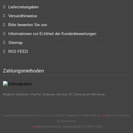
Lieferzeitangaben
Versandhinweise
Bitte bewerten Sie uns
Informationen zur Echtheit der Kundenbewertungen
Sitemap
RSS FEED
Zahlungsmethoden
Mögliche Zahlarten: PayPal, Vorkasse, Bar bzw. EC Zahlung bei Abholung.
Angelcenter AngelSpezi XXL Soest © 2026 | Template © 2009-2026 by
mod
ified eCommerce
Shopsoftware
mod
ified eCommerce Shopsoftware © 2009-2026