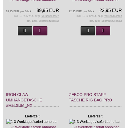
1-3 Werktage / sofort abholbar
1-3 Werktage / sofort abholbar
89,95 EUR
22,95 EUR
89,95 EUR pro Stück
22,95 EUR pro Stück
inkl. 19 % MwSt. zzgl.
Versandkosten
inkl. 19 % MwSt. zzgl.
Versandkosten
ggf. zzgl. Sperrgutzuschlag
ggf. zzgl. Sperrgutzuschlag
IRON CLAW
ZEBCO PRO STAFF
UMHÄNGETASCHE
TASCHE RIG BAG PRO
#MEDIUM_NX
Lieferzeit:
Lieferzeit:
1-3 Werktage / sofort abholbar
1-3 Werktage / sofort abholbar