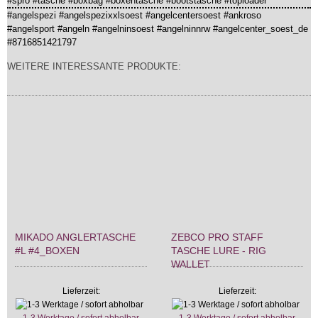
#spro #tasche #boxbag #boxentasche #bootstasche #toploader
#angelspezi #angelspezixxlsoest #angelcentersoest #ankroso
#angelsport #angeln #angelninsoest #angelninnrw #angelcenter_soest_de
#8716851421797
WEITERE INTERESSANTE PRODUKTE:
MIKADO ANGLERTASCHE
ZEBCO PRO STAFF
#L #4_BOXEN
TASCHE LURE - RIG
WALLET
Lieferzeit:
Lieferzeit: