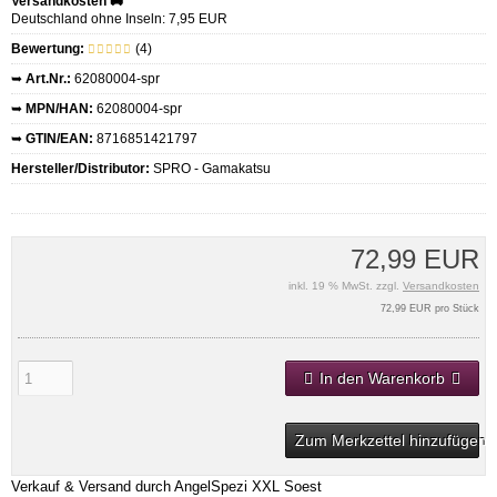
Versandkosten 🚚
Deutschland ohne Inseln: 7,95 EUR
Bewertung:
(4)
➥
Art.Nr.:
62080004-spr
➥
MPN/HAN:
62080004-spr
➥
GTIN/EAN:
8716851421797
Hersteller/Distributor:
SPRO - Gamakatsu
72,99 EUR
inkl. 19 % MwSt. zzgl.
Versandkosten
72,99 EUR pro Stück
In den Warenkorb
Zum Merkzettel hinzufügen
Verkauf & Versand durch
AngelSpezi XXL Soest