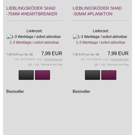
LIEBLINGSKÖDER SHAD
LIEBLINGSKÖDER SHAD
-75MM #HEARTBREAKER
-50MM #PLANKTON
Lieferzeit:
Lieferzeit:
1-3 Werktage / sofort abholbar
1-3 Werktage / sofort abholbar
7,99 EUR
7,99 EUR
7,99 EUR pro 5er SB
7,99 EUR pro 6er SB
inkl. 19 % MwSt. zzgl.
Versandkosten
inkl. 19 % MwSt. zzgl.
Versandkosten
ggf. zzgl. Sperrgutzuschlag
ggf. zzgl. Sperrgutzuschlag
Bestseller
Bestseller