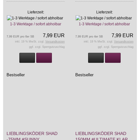
Lieferzeit:
Lieferzeit:
1-3 Werktage / sofort abholbar
1-3 Werktage / sofort abholbar
7,99 EUR
7,99 EUR
7,99 EUR pro 6er SB
7,99 EUR pro 4er SB
inkl. 19 % MwSt. zzgl.
Versandkosten
inkl. 19 % MwSt. zzgl.
Versandkosten
ggf. zzgl. Sperrgutzuschlag
ggf. zzgl. Sperrgutzuschlag
Bestseller
Bestseller
LIEBLINGSKÖDER SHAD
LIEBLINGSKÖDER SHAD
-75MM #SUNNY
150MM #ULTIMATE KLAR