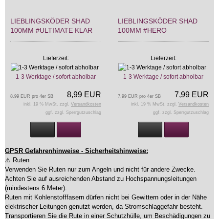
LIEBLINGSKÖDER SHAD
LIEBLINGSKÖDER SHAD
100MM #ULTIMATE KLAR
100MM #HERO
Lieferzeit:
Lieferzeit:
1-3 Werktage / sofort abholbar
1-3 Werktage / sofort abholbar
8,99 EUR
7,99 EUR
8,99 EUR pro 4er SB
7,99 EUR pro 4er SB
inkl. 19 % MwSt. zzgl.
Versandkosten
inkl. 19 % MwSt. zzgl.
Versandkosten
ggf. zzgl. Sperrgutzuschlag
ggf. zzgl. Sperrgutzuschlag
GPSR Gefahrenhinweise - Sicherheitshinweise:
⚠ Ruten
Verwenden Sie Ruten nur zum Angeln und nicht für andere Zwecke.
Achten Sie auf ausreichenden Abstand zu Hochspannungsleitungen
(mindestens 6 Meter).
Ruten mit Kohlenstofffasern dürfen nicht bei Gewittern oder in der Nähe
elektrischer Leitungen genutzt werden, da Stromschlaggefahr besteht.
Transportieren Sie die Rute in einer Schutzhülle, um Beschädigungen zu