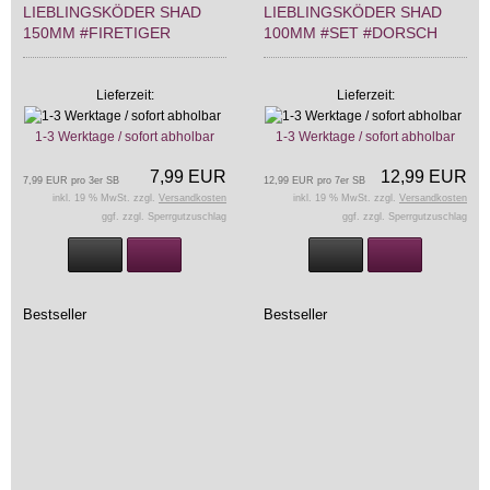
LIEBLINGSKÖDER SHAD
LIEBLINGSKÖDER SHAD
150MM #FIRETIGER
100MM #SET #DORSCH
Lieferzeit:
Lieferzeit:
1-3 Werktage / sofort abholbar
1-3 Werktage / sofort abholbar
7,99 EUR
12,99 EUR
7,99 EUR pro 3er SB
12,99 EUR pro 7er SB
inkl. 19 % MwSt. zzgl.
Versandkosten
inkl. 19 % MwSt. zzgl.
Versandkosten
ggf. zzgl. Sperrgutzuschlag
ggf. zzgl. Sperrgutzuschlag
Bestseller
Bestseller