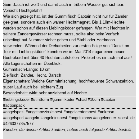
Sein Bauch ist weiß und damit auch in trübem Wasser gut sichtbar.
Vorsicht Hechtgefahr!
Wie sich gezeigt hat, ist der Gummifisch Captain nicht nur für Zander
geeignet, sondern auch ein wahrer Hechtmagnet. Bis 1,10m-Hechte
wurden schon auf diesen Lieblingsköder gefangen. Wer mit Hechten in
seinem Zandergewässer rechnen muss, sollte also beim Vorfach
unbedingt auf Nummer sicher gehen und Stahl oder Hardmono
verwenden. Während der Dreharbeiten zur ersten Folge von "Daniel on
Tour mit Lieblingsköder" konnten wir im Mai 2014 sogar einen neuen
Bootrekord mit über 40 Hechten aufstellen. Probiert es einfach mal aus!
Alle Eigenschaften im Überblick:
Gummifisch-Länge: 10 cm
Zielfisch: Zander, Hecht, Barsch
Eigenschaften: Weiche Gummimischung, hochfrequente Schwanzaktion,
super Lauf auch bei leichtem Zug
Besonderheit: wirkt sehr anziehend auf Hechte
#lieblingsköder #stintform #gummiköder #shad #10cm #captain
#actionpack
#angelspezi #angelspezixxlsoest #angelcentersoest #ankroso
#angelsport #angeln #angelninsoest #angelninnrw #angelcenter_soest_de
#4260377857577
Kunden, die diesen Artikel kauften, haben auch folgende Artikel bestellt: