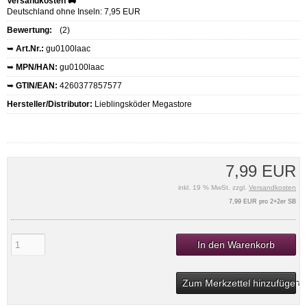
Versandkosten 🚚
Deutschland ohne Inseln: 7,95 EUR
Bewertung:
(2)
➥
Art.Nr.:
gu0100laac
➥
MPN/HAN:
gu0100laac
➥
GTIN/EAN:
4260377857577
Hersteller/Distributor:
Lieblingsköder Megastore
7,99 EUR
inkl. 19 % MwSt. zzgl.
Versandkosten
7,99 EUR pro 2+2er SB
In den Warenkorb
Zum Merkzettel hinzufügen