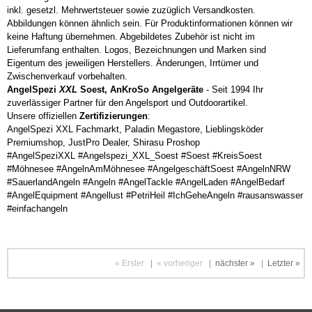
inkl. gesetzl. Mehrwertsteuer sowie zuzüglich Versandkosten.
Abbildungen können ähnlich sein. Für Produktinformationen können wir
keine Haftung übernehmen. Abgebildetes Zubehör ist nicht im
Lieferumfang enthalten. Logos, Bezeichnungen und Marken sind
Eigentum des jeweiligen Herstellers. Änderungen, Irrtümer und
Zwischenverkauf vorbehalten.
AngelSpezi
XXL
Soest, AnKroSo Angelgeräte
- Seit 1994 Ihr
zuverlässiger Partner für den Angelsport und Outdoorartikel.
Unsere offiziellen
Zertifizierungen
:
AngelSpezi XXL Fachmarkt, Paladin Megastore, Lieblingsköder
Premiumshop, JustPro Dealer, Shirasu Proshop
#AngelSpeziXXL #Angelspezi_XXL_Soest #Soest #KreisSoest
#Möhnesee #AngelnAmMöhnesee #AngelgeschäftSoest #AngelnNRW
#SauerlandAngeln #Angeln #AngelTackle #AngelLaden #AngelBedarf
#AngelEquipment #Angellust #PetriHeil #IchGeheAngeln #rausanswasser
#einfachangeln
« Erster
|
« vorheriger
|
nächster »
|
Letzter »