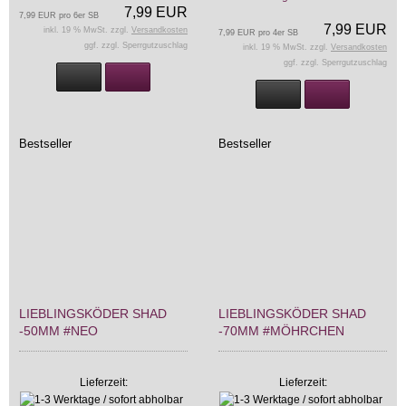
7,99 EUR
7,99 EUR pro 6er SB
7,99 EUR
inkl. 19 % MwSt. zzgl.
Versandkosten
7,99 EUR pro 4er SB
ggf. zzgl. Sperrgutzuschlag
inkl. 19 % MwSt. zzgl.
Versandkosten
ggf. zzgl. Sperrgutzuschlag
Bestseller
Bestseller
LIEBLINGSKÖDER SHAD
LIEBLINGSKÖDER SHAD
-50MM #NEO
-70MM #MÖHRCHEN
Lieferzeit:
Lieferzeit: