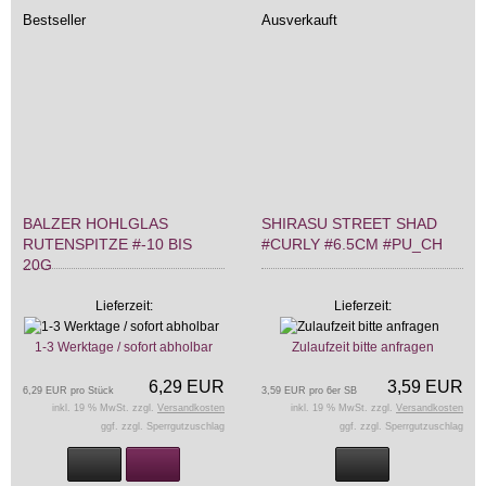
Bestseller
Ausverkauft
BALZER HOHLGLAS
SHIRASU STREET SHAD
RUTENSPITZE #-10 BIS
#CURLY #6.5CM #PU_CH
20G
Lieferzeit:
Lieferzeit:
1-3 Werktage / sofort abholbar
Zulaufzeit bitte anfragen
6,29 EUR
3,59 EUR
6,29 EUR pro Stück
3,59 EUR pro 6er SB
inkl. 19 % MwSt. zzgl.
Versandkosten
inkl. 19 % MwSt. zzgl.
Versandkosten
ggf. zzgl. Sperrgutzuschlag
ggf. zzgl. Sperrgutzuschlag