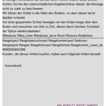
Achten Sie bei den unterschiedlichen Angeltechniken darauf, die Montage
nicht zu stark zu beschweren.
Wir führen den Köder in die Nähe des Bodens, so dass dieser leicht
darüber schwebt.
Auf einer gespannten Schnur bewegen wir den Köder knapp über dem
Boden und versuchen von Zeit zu Zeit, diesen durch leichtes Schütteln
der Spitze wiederzubeleben.
#libralures #libra_lures #libralures_larva #trout #finesse #trailerlure
#angelspezi #angelspezixxlsoest #angelcentersoest #ankroso
#angelsport #angeln #angelninsoest #angelninnrw #angelcenter_soest_de
#5905054001995
Kunden, die diesen Artikel kauften, haben auch folgende Artikel bestellt:
Ausverkauft
PALADIN CLASSIC HAKEN