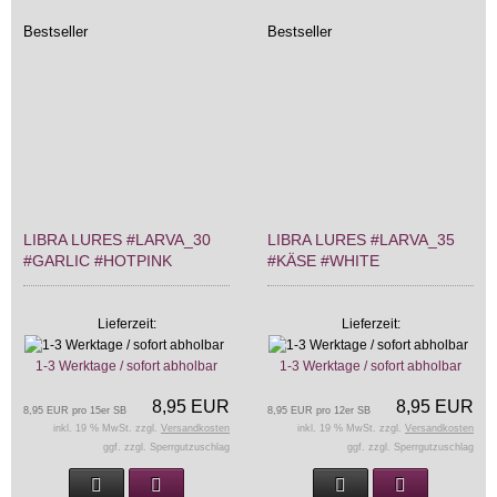
Bestseller
Bestseller
LIBRA LURES #LARVA_30
LIBRA LURES #LARVA_35
#GARLIC #HOTPINK
#KÄSE #WHITE
Lieferzeit:
Lieferzeit:
1-3 Werktage / sofort abholbar
1-3 Werktage / sofort abholbar
8,95 EUR
8,95 EUR
8,95 EUR pro 15er SB
8,95 EUR pro 12er SB
inkl. 19 % MwSt. zzgl.
Versandkosten
inkl. 19 % MwSt. zzgl.
Versandkosten
ggf. zzgl. Sperrgutzuschlag
ggf. zzgl. Sperrgutzuschlag