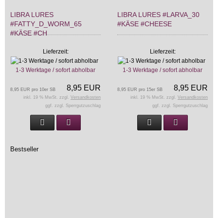
LIBRA LURES
LIBRA LURES #LARVA_30
#FATTY_D_WORM_65
#KÄSE #CHEESE
#KÄSE #CH
Lieferzeit:
Lieferzeit:
1-3 Werktage / sofort abholbar
1-3 Werktage / sofort abholbar
8,95 EUR
8,95 EUR
8,95 EUR pro 10er SB
8,95 EUR pro 15er SB
inkl. 19 % MwSt. zzgl.
Versandkosten
inkl. 19 % MwSt. zzgl.
Versandkosten
ggf. zzgl. Sperrgutzuschlag
ggf. zzgl. Sperrgutzuschlag
Bestseller