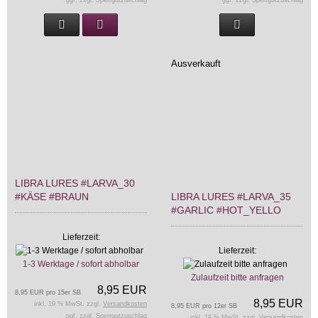
ggf. zzgl. Sperrgutzuschlag
ggf. zzgl. Sperrgutzuschlag
Ausverkauft
LIBRA LURES #LARVA_30
#KÄSE #BRAUN
LIBRA LURES #LARVA_35
#GARLIC #HOT_YELLO
Lieferzeit:
Lieferzeit:
1-3 Werktage / sofort abholbar
Zulaufzeit bitte anfragen
8,95 EUR
8,95 EUR pro 15er SB
8,95 EUR
inkl. 19 % MwSt. zzgl.
Versandkosten
8,95 EUR pro 12er SB
ggf. zzgl. Sperrgutzuschlag
inkl. 19 % MwSt. zzgl.
Versandkosten