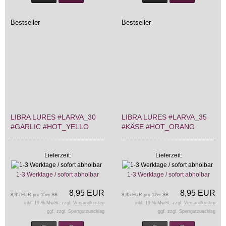
Bestseller
Bestseller
LIBRA LURES #LARVA_30
LIBRA LURES #LARVA_35
#GARLIC #HOT_YELLO
#KÄSE #HOT_ORANG
Lieferzeit:
Lieferzeit:
1-3 Werktage / sofort abholbar
1-3 Werktage / sofort abholbar
8,95 EUR
8,95 EUR
8,95 EUR pro 15er SB
8,95 EUR pro 12er SB
inkl. 19 % MwSt. zzgl.
Versandkosten
inkl. 19 % MwSt. zzgl.
Versandkosten
ggf. zzgl. Sperrgutzuschlag
ggf. zzgl. Sperrgutzuschlag