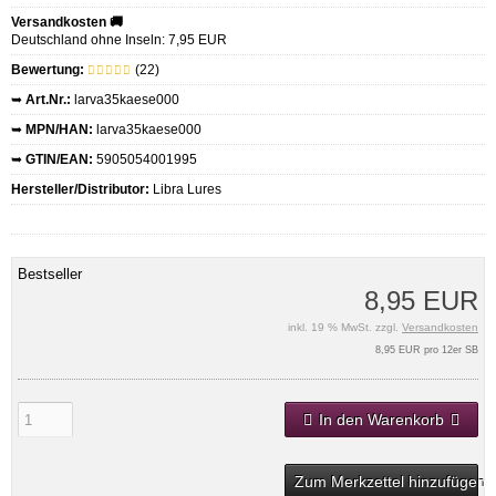
Versandkosten 🚚
Deutschland ohne Inseln: 7,95 EUR
Bewertung:
(22)
➥
Art.Nr.:
larva35kaese000
➥
MPN/HAN:
larva35kaese000
➥
GTIN/EAN:
5905054001995
Hersteller/Distributor:
Libra Lures
Bestseller
8,95 EUR
inkl. 19 % MwSt. zzgl.
Versandkosten
8,95 EUR pro 12er SB
In den Warenkorb
Zum Merkzettel hinzufügen