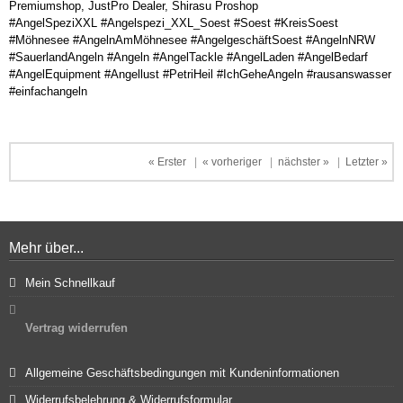
Premiumshop, JustPro Dealer, Shirasu Proshop
#AngelSpeziXXL #Angelspezi_XXL_Soest #Soest #KreisSoest
#Möhnesee #AngelnAmMöhnesee #AngelgeschäftSoest #AngelnNRW
#SauerlandAngeln #Angeln #AngelTackle #AngelLaden #AngelBedarf
#AngelEquipment #Angellust #PetriHeil #IchGeheAngeln #rausanswasser
#einfachangeln
« Erster
|
« vorheriger
|
nächster »
|
Letzter »
Mehr über...
Mein Schnellkauf
Vertrag widerrufen
Allgemeine Geschäftsbedingungen mit Kundeninformationen
Widerrufsbelehrung & Widerrufsformular