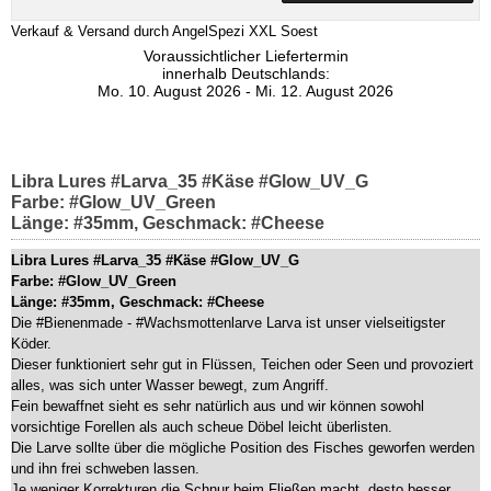
Verkauf & Versand durch
AngelSpezi XXL Soest
Voraussichtlicher Liefertermin
innerhalb Deutschlands:
Mo. 10. August 2026 - Mi. 12. August 2026
Libra Lures #Larva_35 #Käse #Glow_UV_G
Farbe: #Glow_UV_Green
Länge: #35mm, Geschmack: #Cheese
Libra Lures #Larva_35 #Käse #Glow_UV_G
Farbe: #Glow_UV_Green
Länge: #35mm, Geschmack: #Cheese
Die #Bienenmade - #Wachsmottenlarve Larva ist unser vielseitigster
Köder.
Dieser funktioniert sehr gut in Flüssen, Teichen oder Seen und provoziert
alles, was sich unter Wasser bewegt, zum Angriff.
Fein bewaffnet sieht es sehr natürlich aus und wir können sowohl
vorsichtige Forellen als auch scheue Döbel leicht überlisten.
Die Larve sollte über die mögliche Position des Fisches geworfen werden
und ihn frei schweben lassen.
Je weniger Korrekturen die Schnur beim Fließen macht, desto besser.