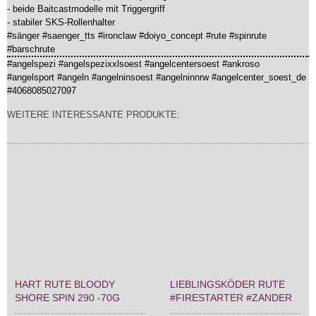
- beide Baitcastmodelle mit Triggergriff
- stabiler SKS-Rollenhalter
#sänger #saenger_tts #ironclaw #doiyo_concept #rute #spinrute
#barschrute
#angelspezi #angelspezixxlsoest #angelcentersoest #ankroso
#angelsport #angeln #angelninsoest #angelninnrw #angelcenter_soest_de
#4068085027097
WEITERE INTERESSANTE PRODUKTE:
HART RUTE BLOODY
LIEBLINGSKÖDER RUTE
SHORE SPIN 290 -70G
#FIRESTARTER #ZANDER