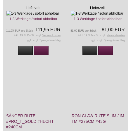
Lieferzeit:
Lieferzeit:
1-3 Werktage / sofort abholbar
1-3 Werktage / sofort abholbar
111,95 EUR
81,00 EUR
111,95 EUR pro Stück
81,00 EUR pro Stück
inkl. 19 % MwSt. zzgl.
Versandkosten
inkl. 19 % MwSt. zzgl.
Versandkosten
ggf. zzgl. Sperrgutzuschlag
ggf. zzgl. Sperrgutzuschlag
SÄNGER RUTE
IRON CLAW RUTE SLIM JIM
#PRO_T_GOLD #HECHT
II M #275CM #43G
#240CM