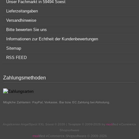
Unser Fachmarkt in 59494 Soest
Lieferzeitangaben
Versandhinweise
Bitte bewerten Sie uns
Informationen zur Echtheit der Kundenbewertungen
Sitemap
RSS FEED
Zahlungsmethoden
Mögliche Zahlarten: PayPal, Vorkasse, Bar bzw. EC Zahlung bei Abholung.
Angelcenter AngelSpezi XXL Soest © 2026 | Template © 2009-2026 by
mod
ified eCommerce
Shopsoftware
mod
ified eCommerce Shopsoftware © 2009-2026