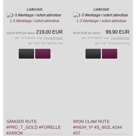
Lieferzeit:
Lieferzeit:
1-3 Werktage / sofort abholbar
1-3 Werktage / sofort abholbar
219,00 EUR
99,90 EUR
219,00 EUR pro Stück
99,90 EUR pro Stück
inkl. 19 % MwSt. zzgl.
Versandkosten
inkl. 19 % MwSt. zzgl.
Versandkosten
ggf. zzgl. Sperrgutzuschlag
ggf. zzgl. Sperrgutzuschlag
SÄNGER RUTE
IRON CLAW RUTE
#PRO_T_GOLD #FORELLE
#HIGH_V² #S_802L #244
#240CM
#27