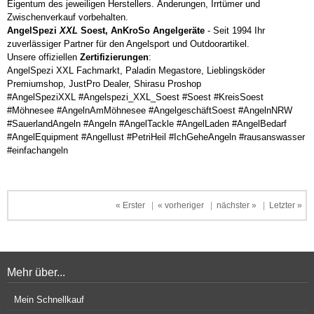
Eigentum des jeweiligen Herstellers. Änderungen, Irrtümer und
Zwischenverkauf vorbehalten.
AngelSpezi
XXL
Soest, AnKroSo Angelgeräte
- Seit 1994 Ihr
zuverlässiger Partner für den Angelsport und Outdoorartikel.
Unsere offiziellen
Zertifizierungen
:
AngelSpezi XXL Fachmarkt, Paladin Megastore, Lieblingsköder
Premiumshop, JustPro Dealer, Shirasu Proshop
#AngelSpeziXXL #Angelspezi_XXL_Soest #Soest #KreisSoest
#Möhnesee #AngelnAmMöhnesee #AngelgeschäftSoest #AngelnNRW
#SauerlandAngeln #Angeln #AngelTackle #AngelLaden #AngelBedarf
#AngelEquipment #Angellust #PetriHeil #IchGeheAngeln #rausanswasser
#einfachangeln
« Erster
|
« vorheriger
|
nächster »
|
Letzter »
Mehr über...
Mein Schnellkauf