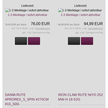
Lieferzeit:
Lieferzeit:
1-3 Werktage / sofort abholbar
1-3 Werktage / sofort abholbar
76,00 EUR
94,99 EUR
76,00 EUR pro Stück
94,99 EUR pro Stück
inkl. 19 % MwSt. zzgl.
Versandkosten
inkl. 19 % MwSt. zzgl.
Versandkosten
ggf. zzgl. Sperrgutzuschlag
ggf. zzgl. Sperrgutzuschlag
DAIWA RUTE
IRON CLAW RUTE NIYO 252
#PROREX_S_SPIN #270CM
MW-H 18-52G
#15_50G