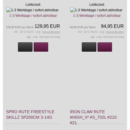
Lieferzeit:
Lieferzeit:
1-3 Werktage / sofort abholbar
1-3 Werktage / sofort abholbar
129,95 EUR
94,95 EUR
129,95 EUR pro Stück
94,95 EUR pro Stück
inkl. 19 % MwSt. zzgl.
Versandkosten
inkl. 19 % MwSt. zzgl.
Versandkosten
ggf. zzgl. Sperrgutzuschlag
ggf. zzgl. Sperrgutzuschlag
SPRO RUTE FREESTYLE
IRON CLAW RUTE
SKILLZ SP200CM 3-14G
#HIGH_V² #S_702L #210
#21