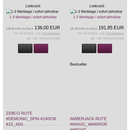
Lieferzeit:
Lieferzeit:
1-3 Werktage / sofort abholbar
1-3 Werktage / sofort abholbar
136,00 EUR
191,95 EUR
136,00 EUR pro Stück
191,95 EUR pro Stück
inkl. 19 % MwSt. zzgl.
Versandkosten
inkl. 19 % MwSt. zzgl.
Versandkosten
ggf. zzgl. Sperrgutzuschlag
ggf. zzgl. Sperrgutzuschlag
Bestseller
ZEBCO RUTE
#DEMONIC_SPIN #240CM
AMBERJACK RUTE
#15_45G
#MAGIC_WARRIOR
#HECHT