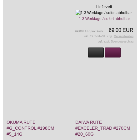
Lieferzeit:
1-3 Werktage / sofort abholbar
69,00 EUR
69,00 EUR pro Stück
inkl. 19 % MwSt. zzgl.
Versandkosten
ggf. zzgl. Sperrgutzuschlag
OKUMA RUTE
DAIWA RUTE
#G_CONTROL #198CM
#EXCELER_TRAD #270CM
#5_14G
#20_60G