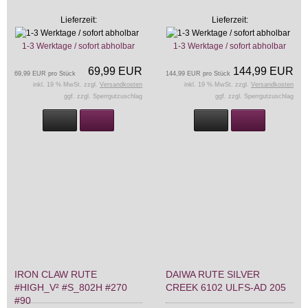
Lieferzeit:
Lieferzeit:
1-3 Werktage / sofort abholbar
1-3 Werktage / sofort abholbar
69,99 EUR
144,99 EUR
69,99 EUR pro Stück
144,99 EUR pro Stück
inkl. 19 % MwSt. zzgl.
Versandkosten
inkl. 19 % MwSt. zzgl.
Versandkosten
ggf. zzgl. Sperrgutzuschlag
ggf. zzgl. Sperrgutzuschlag
IRON CLAW RUTE
DAIWA RUTE SILVER
#HIGH_V² #S_802H #270
CREEK 6102 ULFS-AD 205
#90