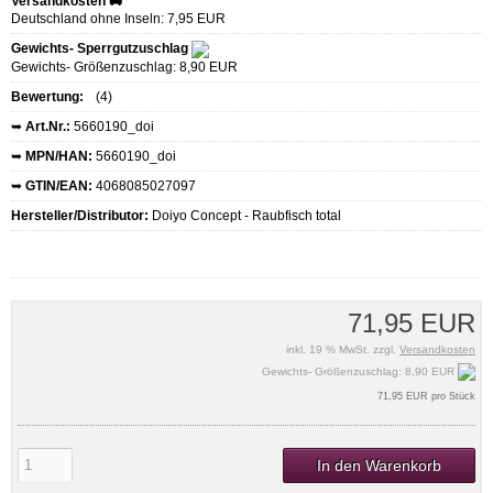
Versandkosten 🚚
Deutschland ohne Inseln: 7,95 EUR
Gewichts- Sperrgutzuschlag
Gewichts- Größenzuschlag: 8,90 EUR
Bewertung:
(4)
➥
Art.Nr.:
5660190_doi
➥
MPN/HAN:
5660190_doi
➥
GTIN/EAN:
4068085027097
Hersteller/Distributor:
Doiyo Concept - Raubfisch total
71,95 EUR
inkl. 19 % MwSt. zzgl.
Versandkosten
Gewichts- Größenzuschlag: 8,90 EUR
71,95 EUR pro Stück
In den Warenkorb