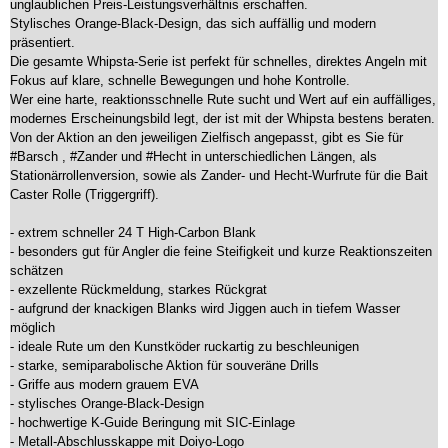
unglaublichen Preis-Leistungsverhältnis erschaffen.
Stylisches Orange-Black-Design, das sich auffällig und modern
präsentiert.
Die gesamte Whipsta-Serie ist perfekt für schnelles, direktes Angeln mit
Fokus auf klare, schnelle Bewegungen und hohe Kontrolle.
Wer eine harte, reaktionsschnelle Rute sucht und Wert auf ein auffälliges,
modernes Erscheinungsbild legt, der ist mit der Whipsta bestens beraten.
Von der Aktion an den jeweiligen Zielfisch angepasst, gibt es Sie für
#Barsch , #Zander und #Hecht in unterschiedlichen Längen, als
Stationärrollenversion, sowie als Zander- und Hecht-Wurfrute für die Bait
Caster Rolle (Triggergriff).
- extrem schneller 24 T High-Carbon Blank
- besonders gut für Angler die feine Steifigkeit und kurze Reaktionszeiten
schätzen
- exzellente Rückmeldung, starkes Rückgrat
- aufgrund der knackigen Blanks wird Jiggen auch in tiefem Wasser
möglich
- ideale Rute um den Kunstköder ruckartig zu beschleunigen
- starke, semiparabolische Aktion für souveräne Drills
- Griffe aus modern grauem EVA
- stylisches Orange-Black-Design
- hochwertige K-Guide Beringung mit SIC-Einlage
- Metall-Abschlusskappe mit Doiyo-Logo