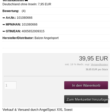
Versandkosten 🚚
Deutschland ohne Inseln: 7,95 EUR
Bewertung:
(4)
➥
Art.Nr.:
101080666
➥
MPN/HAN:
101080666
➥
GTIN/EAN:
4005652009315
Hersteller/Distributor:
Balzer Angelsport
39,95 EUR
inkl. 19 % MwSt. zzgl.
Versandkosten
39,95 EUR pro Stück
In den Warenkorb
Zum Merkzettel hinzufügen
Verkauf & Versand durch
AngelSpezi XXL Soest