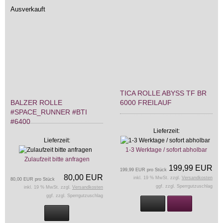
Ausverkauft
TICA ROLLE ABYSS TF BR
BALZER ROLLE
6000 FREILAUF
#SPACE_RUNNER #BTI
#6400
Lieferzeit:
Lieferzeit:
1-3 Werktage / sofort abholbar
Zulaufzeit bitte anfragen
199,99 EUR
199,99 EUR pro Stück
80,00 EUR
inkl. 19 % MwSt. zzgl.
Versandkosten
80,00 EUR pro Stück
ggf. zzgl. Sperrgutzuschlag
inkl. 19 % MwSt. zzgl.
Versandkosten
ggf. zzgl. Sperrgutzuschlag