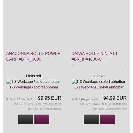
ANACONDA ROLLE POWER
DAIWA ROLLE NINJA LT
CARP #BTR_6000
#BR_II #4000-C
Lieferzeit:
Lieferzeit:
1-3 Werktage / sofort abholbar
1-3 Werktage / sofort abholbar
99,95 EUR
94,99 EUR
99,95 EUR pro Stück
94,99 EUR pro Stück
inkl. 19 % MwSt. zzgl.
Versandkosten
inkl. 19 % MwSt. zzgl.
Versandkosten
ggf. zzgl. Sperrgutzuschlag
ggf. zzgl. Sperrgutzuschlag