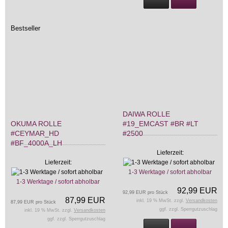
Bestseller
DAIWA ROLLE
OKUMA ROLLE
#19_EMCAST #BR #LT
#CEYMAR_HD
#2500
#BF_4000A_LH
Lieferzeit:
Lieferzeit:
1-3 Werktage / sofort abholbar
1-3 Werktage / sofort abholbar
92,99 EUR
92,99 EUR pro Stück
87,99 EUR
inkl. 19 % MwSt. zzgl.
Versandkosten
87,99 EUR pro Stück
ggf. zzgl. Sperrgutzuschlag
inkl. 19 % MwSt. zzgl.
Versandkosten
ggf. zzgl. Sperrgutzuschlag