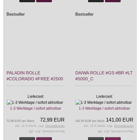
Bestseller
Bestseller
PALADIN ROLLE
DAIWA ROLLE #GS #BR #LT
#COLORADO #FREE #2500
#5000_C
Lieferzeit:
Lieferzeit:
1-3 Werktage / sofort abholbar
1-3 Werktage / sofort abholbar
72,99 EUR
141,00 EUR
72,99 EUR pro Stück
141,00 EUR pro Stück
inkl. 19 % MwSt. zzgl.
Versandkosten
inkl. 19 % MwSt. zzgl.
Versandkosten
ggf. zzgl. Sperrgutzuschlag
ggf. zzgl. Sperrgutzuschlag