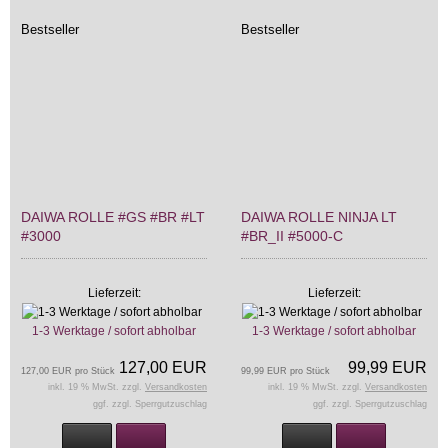
Bestseller
Bestseller
DAIWA ROLLE #GS #BR #LT
DAIWA ROLLE NINJA LT
#3000
#BR_II #5000-C
Lieferzeit:
Lieferzeit:
1-3 Werktage / sofort abholbar
1-3 Werktage / sofort abholbar
127,00 EUR
99,99 EUR
127,00 EUR pro Stück
99,99 EUR pro Stück
inkl. 19 % MwSt. zzgl.
Versandkosten
inkl. 19 % MwSt. zzgl.
Versandkosten
ggf. zzgl. Sperrgutzuschlag
ggf. zzgl. Sperrgutzuschlag