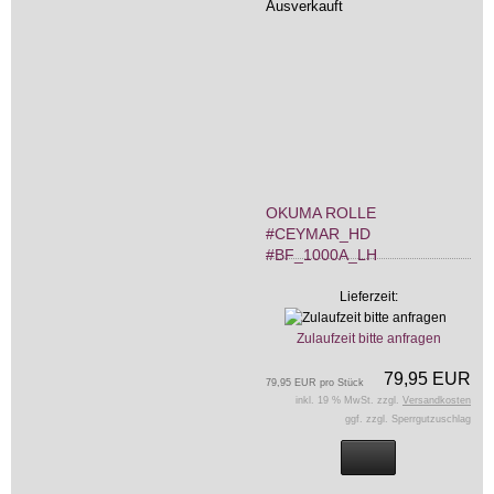
Ausverkauft
OKUMA ROLLE
#CEYMAR_HD
#BF_1000A_LH
Lieferzeit:
Zulaufzeit bitte anfragen
79,95 EUR
79,95 EUR pro Stück
inkl. 19 % MwSt. zzgl.
Versandkosten
ggf. zzgl. Sperrgutzuschlag