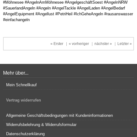
#Möhnesee #AngelnAmMöhnesee #AngelgeschäftSoest #AngelnNRW
#SauerlandAngeln #Angeln #AngelTackle #AngelLaden #AngelBedarf
#AngelEquipment #Angellust #PetriHeil #IchGeheAngeln #rausanswasser
#einfachangeln
« Erster
|
« vorheriger
|
nächster »
|
Letzter »
Mehr über...
Mein Schnellkauf
Vertrag widerrufen
Allgemeine Geschäftsbedingungen mit Kundeninformationen
Widerrufsbelehrung & Widerrufsformular
Datenschutzerklärung