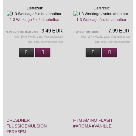
Lieferzeit:
Lieferzeit:
1-3 Werktage / sofort abholbar
1-3 Werktage / sofort abholbar
9,49 EUR
7,99 EUR
9,49 EUR pro 380g Dose
7,99 EUR pro Stück
inkl. 19 % MwSt. zzgl.
Versandkosten
inkl. 19 % MwSt. zzgl.
Versandkosten
ggf. zzgl. Sperrgutzuschlag
ggf. zzgl. Sperrgutzuschlag
DRESDNER
FTM AMINO FLASH
FLÜSSIGEMULSION
#AROMA #VANILLE
#BRASEM