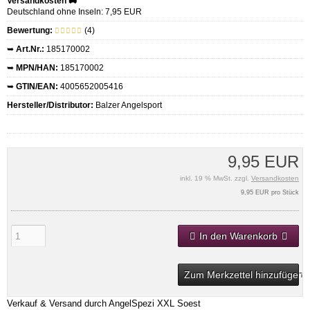
Versandkosten 🚚
Deutschland ohne Inseln: 7,95 EUR
Bewertung:
(4)
➥
Art.Nr.:
185170002
➥
MPN/HAN:
185170002
➥
GTIN/EAN:
4005652005416
Hersteller/Distributor:
Balzer Angelsport
9,95 EUR
inkl. 19 % MwSt. zzgl.
Versandkosten
9,95 EUR pro Stück
In den Warenkorb
Zum Merkzettel hinzufügen
Verkauf & Versand durch
AngelSpezi XXL Soest