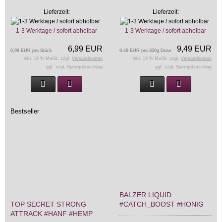
Lieferzeit:
Lieferzeit:
1-3 Werktage / sofort abholbar
1-3 Werktage / sofort abholbar
6,99 EUR
9,49 EUR
6,99 EUR pro Stück
9,49 EUR pro 300g Dose
inkl. 19 % MwSt. zzgl.
Versandkosten
inkl. 19 % MwSt. zzgl.
Versandkosten
ggf. zzgl. Sperrgutzuschlag
ggf. zzgl. Sperrgutzuschlag
Bestseller
BALZER LIQUID
TOP SECRET STRONG
#CATCH_BOOST #HONIG
ATTRACK #HANF #HEMP