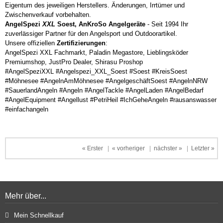
Eigentum des jeweiligen Herstellers. Änderungen, Irrtümer und
Zwischenverkauf vorbehalten.
AngelSpezi
XXL
Soest, AnKroSo Angelgeräte
- Seit 1994 Ihr
zuverlässiger Partner für den Angelsport und Outdoorartikel.
Unsere offiziellen
Zertifizierungen
:
AngelSpezi XXL Fachmarkt, Paladin Megastore, Lieblingsköder
Premiumshop, JustPro Dealer, Shirasu Proshop
#AngelSpeziXXL #Angelspezi_XXL_Soest #Soest #KreisSoest
#Möhnesee #AngelnAmMöhnesee #AngelgeschäftSoest #AngelnNRW
#SauerlandAngeln #Angeln #AngelTackle #AngelLaden #AngelBedarf
#AngelEquipment #Angellust #PetriHeil #IchGeheAngeln #rausanswasser
#einfachangeln
« Erster
|
« vorheriger
|
nächster »
|
Letzter »
Mehr über...
Mein Schnellkauf