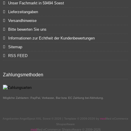
Unser Fachmarkt in 59494 Soest
Lieferzeitangaben
Versandhinweise
Bitte bewerten Sie uns
Informationen zur Echtheit der Kundenbewertungen
Sitemap
RSS FEED
Zahlungsmethoden
Mögliche Zahlarten: PayPal, Vorkasse, Bar bzw. EC Zahlung bei Abholung.
Angelcenter AngelSpezi XXL Soest © 2026 | Template © 2009-2026 by
mod
ified eCommerce
Shopsoftware
mod
ified eCommerce Shopsoftware © 2009-2026