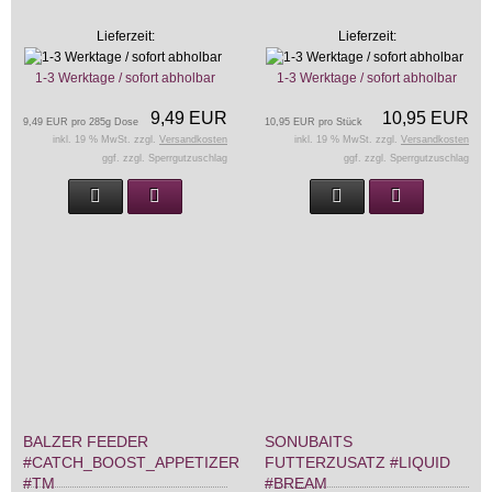
Lieferzeit:
Lieferzeit:
1-3 Werktage / sofort abholbar
1-3 Werktage / sofort abholbar
9,49 EUR
10,95 EUR
9,49 EUR pro 285g Dose
10,95 EUR pro Stück
inkl. 19 % MwSt. zzgl.
Versandkosten
inkl. 19 % MwSt. zzgl.
Versandkosten
ggf. zzgl. Sperrgutzuschlag
ggf. zzgl. Sperrgutzuschlag
BALZER FEEDER
SONUBAITS
#CATCH_BOOST_APPETIZER
FUTTERZUSATZ #LIQUID
#TM
#BREAM