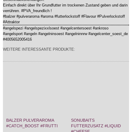
Einfach direkt über Ihr Grundfutter im trockenen Zustand geben und darin
verrühren. #PVA_freundlich !
#balzer #pulveraroma #aroma #futterlockstoff #Flavour #Pulverlockstoff
#Attraktor
#angelspezi #angelspezixxlsoest #angelcentersoest #ankroso
#angelsport #angeln #angelninsoest #angelninnrw #angelcenter_soest_de
#4005652005416
WEITERE INTERESSANTE PRODUKTE:
BALZER PULVERAROMA
SONUBAITS
#CATCH_BOOST #FRUTTI
FUTTERZUSATZ #LIQUID
#CHEESE