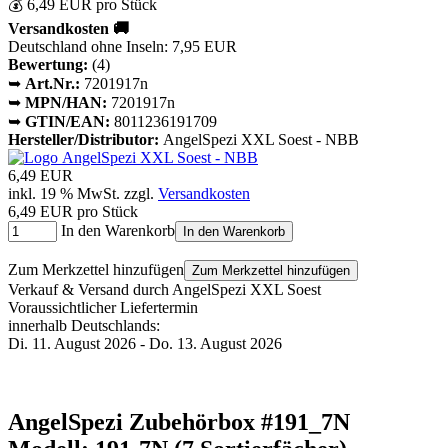
💰 6,49 EUR pro Stück
Versandkosten 🚚
Deutschland ohne Inseln: 7,95 EUR
Bewertung:
(4)
➥
Art.Nr.:
7201917n
➥
MPN/HAN:
7201917n
➥
GTIN/EAN:
8011236191709
Hersteller/Distributor:
AngelSpezi XXL Soest - NBB
6,49 EUR
inkl. 19 % MwSt. zzgl.
Versandkosten
6,49 EUR pro Stück
In den Warenkorb
In den Warenkorb
Zum Merkzettel hinzufügen
Zum Merkzettel hinzufügen
Verkauf & Versand durch
AngelSpezi XXL Soest
Voraussichtlicher Liefertermin
innerhalb Deutschlands:
Di. 11. August 2026 - Do. 13. August 2026
AngelSpezi Zubehörbox #191_7N