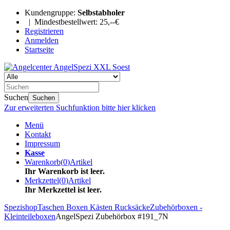
Kundengruppe:
Selbstabholer
| Mindestbestellwert: 25,--€
Registrieren
Anmelden
Startseite
Suchen
Suchen
Zur erweiterten Suchfunktion bitte hier klicken
Menü
Kontakt
Impressum
Kasse
Warenkorb
(
0
)
Artikel
Ihr Warenkorb ist leer.
Merkzettel
(
0
)
Artikel
Ihr Merkzettel ist leer.
Spezishop
Taschen Boxen Kästen Rucksäcke
Zubehörboxen -
Kleinteileboxen
AngelSpezi Zubehörbox #191_7N