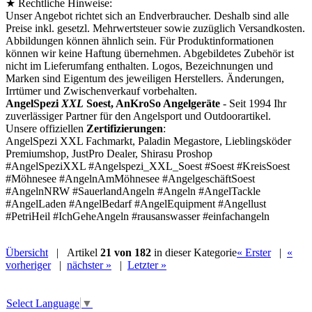
★ Rechtliche Hinweise:
Unser Angebot richtet sich an Endverbraucher. Deshalb sind alle
Preise inkl. gesetzl. Mehrwertsteuer sowie zuzüglich Versandkosten.
Abbildungen können ähnlich sein. Für Produktinformationen
können wir keine Haftung übernehmen. Abgebildetes Zubehör ist
nicht im Lieferumfang enthalten. Logos, Bezeichnungen und
Marken sind Eigentum des jeweiligen Herstellers. Änderungen,
Irrtümer und Zwischenverkauf vorbehalten.
AngelSpezi
XXL
Soest, AnKroSo Angelgeräte
- Seit 1994 Ihr
zuverlässiger Partner für den Angelsport und Outdoorartikel.
Unsere offiziellen
Zertifizierungen
:
AngelSpezi XXL Fachmarkt, Paladin Megastore, Lieblingsköder
Premiumshop, JustPro Dealer, Shirasu Proshop
#AngelSpeziXXL #Angelspezi_XXL_Soest #Soest #KreisSoest
#Möhnesee #AngelnAmMöhnesee #AngelgeschäftSoest
#AngelnNRW #SauerlandAngeln #Angeln #AngelTackle
#AngelLaden #AngelBedarf #AngelEquipment #Angellust
#PetriHeil #IchGeheAngeln #rausanswasser #einfachangeln
Übersicht
| Artikel
21 von 182
in dieser Kategorie
« Erster
|
«
vorheriger
|
nächster »
|
Letzter »
Select Language
▼