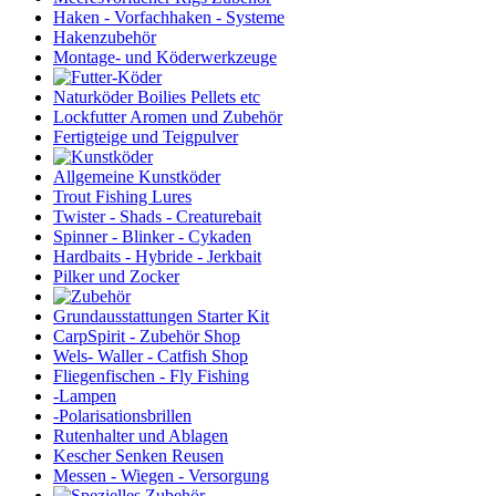
Haken - Vorfachhaken - Systeme
Hakenzubehör
Montage- und Köderwerkzeuge
Naturköder Boilies Pellets etc
Lockfutter Aromen und Zubehör
Fertigteige und Teigpulver
Allgemeine Kunstköder
Trout Fishing Lures
Twister - Shads - Creaturebait
Spinner - Blinker - Cykaden
Hardbaits - Hybride - Jerkbait
Pilker und Zocker
Grundausstattungen Starter Kit
CarpSpirit - Zubehör Shop
Wels- Waller - Catfish Shop
Fliegenfischen - Fly Fishing
-Lampen
-Polarisationsbrillen
Rutenhalter und Ablagen
Kescher Senken Reusen
Messen - Wiegen - Versorgung