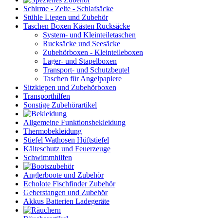
Schirme - Zelte - Schlafsäcke
Stühle Liegen und Zubehör
Taschen Boxen Kästen Rucksäcke
System- und Kleinteiletaschen
Rucksäcke und Seesäcke
Zubehörboxen - Kleinteileboxen
Lager- und Stapelboxen
Transport- und Schutzbeutel
Taschen für Angelpapiere
Sitzkiepen und Zubehörboxen
Transporthilfen
Sonstige Zubehörartikel
Allgemeine Funktionsbekleidung
Thermobekleidung
Stiefel Wathosen Hüftstiefel
Kälteschutz und Feuerzeuge
Schwimmhilfen
Anglerboote und Zubehör
Echolote Fischfinder Zubehör
Geberstangen und Zubehör
Akkus Batterien Ladegeräte